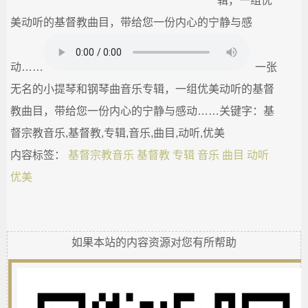
辑，一组优
城
美动听的基督教曲目，带给您一份内心的宁静与感
_
动……
一张
宗
无名的小提琴和钢琴曲音乐专辑，一组优美动听的基督
教曲目，带给您一份内心的宁静与感动……关键字：基
教
督宗教音乐,基督教,专辑,音乐,曲目,动听,优美
内容标签：
基督宗教音乐
基督教
专辑
音乐
曲目
动听
融
优美
合
网-
如果本站的内容资源对您有所帮助
国
学