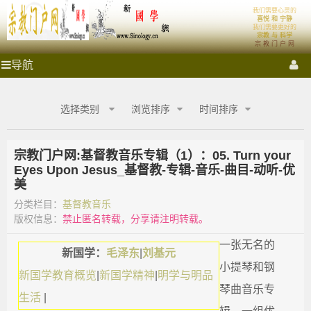
'); })();
我们需要心灵的
宗
新国学理论
喜悦 和 宁静
我们需要更好的
宗教 与 科学
宗 教 门 户 网
教
新国学启蒙运动
理想社会
首页
祭拜圣地
宗教门户
宗
导航
教
门
门
各大宗教
宗教艺术
宗教影音
宗教商城
心灵密室
户
选择类别
浏览排序
时间排序
网
户
融教研究
_
宗
宗教门户网:基督教音乐专辑（1）：05. Turn your
网
教
Eyes Upon Jesus_基督教-专辑-音乐-曲目-动听-优
商
美
城
_
_
分类栏目：
基督教音乐
宗
版权信息：
禁止匿名转载，分享请注明转载。
宗
教
融
一张无名的
新国学：
毛泽东
|
刘基元
合
教
小提琴和钢
网-
新国学教育概览
|
新国学精神
|
明学与明品
国
琴曲音乐专
商
生活
|
学