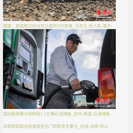
美媒：美国称已向乌克兰提供100架弹_乌克兰-无人机-美方-
国际能源署计划释放1.2亿桶石油储备_加州-美国-石油储备-
总统辞职副总统被罢免也门局势发生重大_哈迪-总统-停火-