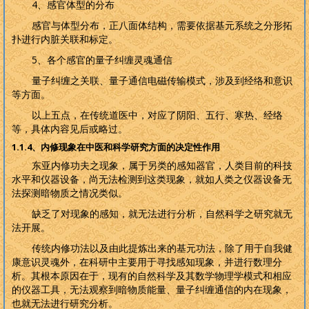
4
、感官体型的分布
感官与体型分布，正八面体结构，需要依据基元系统之分形拓
扑进行内脏关联和标定。
5
、各个感官的量子纠缠灵魂通信
量子纠缠之关联、量子通信电磁传输模式，涉及到经络和意识
等方面。
以上五点，在传统道医中，对应了阴阳、五行、寒热、经络
等，具体内容见后或略过。
1.1.4
、内修现象在中医和科学研究方面的决定性作用
东亚内修功夫之现象，属于另类的感知器官，人类目前的科技
水平和仪器设备，尚无法检测到这类现象，就如人类之仪器设备无
法探测暗物质之情况类似。
缺乏了对现象的感知，就无法进行分析，自然科学之研究就无
法开展。
传统内修功法以及由此提炼出来的基元功法，除了用于自我健
康意识灵魂外，在科研中主要用于寻找感知现象，并进行数理分
析。其根本原因在于，现有的自然科学及其数学物理学模式和相应
的仪器工具，无法观察到暗物质能量、量子纠缠通信的内在现象，
也就无法进行研究分析。