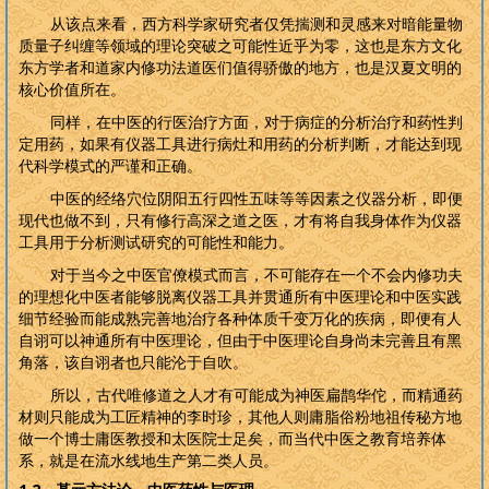
从该点来看，西方科学家研究者仅凭揣测和灵感来对暗能量物
质量子纠缠等领域的理论突破之可能性近乎为零，这也是东方文化
东方学者和道家内修功法道医们值得骄傲的地方，也是汉夏文明的
核心价值所在。
同样，在中医的行医治疗方面，对于病症的分析治疗和药性判
定用药，如果有仪器工具进行病灶和用药的分析判断，才能达到现
代科学模式的严谨和正确。
中医的经络穴位阴阳五行四性五味等等因素之仪器分析，即便
现代也做不到，只有修行高深之道之医，才有将自我身体作为仪器
工具用于分析测试研究的可能性和能力。
对于当今之中医官僚模式而言，不可能存在一个不会内修功夫
的理想化中医者能够脱离仪器工具并贯通所有中医理论和中医实践
细节经验而能成熟完善地治疗各种体质千变万化的疾病，即便有人
自诩可以神通所有中医理论，但由于中医理论自身尚未完善且有黑
角落，该自诩者也只能沦于自吹。
所以，古代唯修道之人才有可能成为神医扁鹊华佗，而精通药
材则只能成为工匠精神的李时珍，其他人则庸脂俗粉地祖传秘方地
做一个博士庸医教授和太医院士足矣，而当代中医之教育培养体
系，就是在流水线地生产第二类人员。