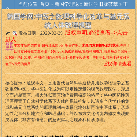
者
，是中国首位且唯一的以自然科学为基础标准审视、梳理和改造传
当前位置:
首页
»
新国学理论
»
新国学旧版荟萃
» 正
统文化及其宗教的代表
文
。
再造华夏文化标准，重塑华夏民族精神
，是
新国学网一直倡导的口号，现在，新国学理论已经是一个非常完备、
新国学网:中医之数理科学化改革与基元系
深度范畴远超旧国学/西学的系统性理论，
未来世界社会结构
。
统人体数理模型
版权声明,必须查看=>点击
发布日期：2020-02-29
进入
版权必读
本文非新闻类内容,拥有理论知识产权著作权。
未经同意和授权就转载者
,等同于
认可支付每篇文章不低于
50万元人民币
的稿酬/版权使用费/且收取每点击阅读一
道学入
道教人
内丹修
外丹阐
养生撷
道家文
佛学采
拳术精
大
中
论
孟
周
诗
尚
礼
春秋左
次100元的计次费。使用/引用而未注明出处者甚至改造者，等同于认可向本站支付不
门
物
炼
幽
粹
化
珍
选
学
庸
语
子
易
经
书
记
传
版权详情查看
低于5万元的费用，
古典小说
现代小说
古典诗词
现代诗歌
外国文学
名家文集
另类作品
笑话大全
武侠小说
言情小说
古典散文
现代散文
纪实文学
人物传记
热门作品
原创作品
侦探小说
科幻小说
诸子百家
哲学宗教
文学常识
马列主义
文学理论
四库全书
核心提示：通观本文，是用当代自然科学透析并用数学物理学之基
础重塑中医，将中医进化成为可以定性定量的现代数理医学，形成
全面超越西医、极大降低西医治疗费用极高的格局：将中医药性药
理医理置于自然科学体系下人体的系统机制，以诸多当代学科的集
成和基元自然系统的原理机制来体系化地分析再造中医体系，形成
定性定量分析地治疗和医理基础，并以东方文化传统内修功夫观察
灵魂体（非古有概念）的意识驱动之现象和科学原理。