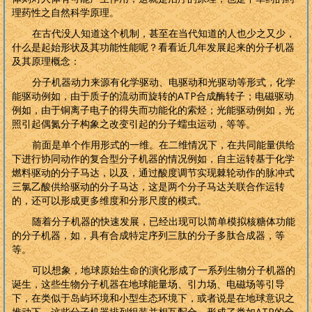
理药性之自然科学原理。
在古代没人知道这个机制，甚至在当代知道的人也少之又少，
什么是起始形状及其功能性能呢？看看近几年发展起来的分子机器
及其原理概念：
分子机器动力来源有化学驱动、电驱动和光驱动等形式，化学
能驱动例如，由于质子的流动而旋转的
ATP
合成酶转子；电磁驱动
例如，由于铜离子电子的得失而功能化的索烃；光能驱动例如，光
照引起偶氮分子构象之改变引起的分子蠕虫运动，等等。
前面是单个作用形式的一维。在二维情况下，在共同能量供给
下进行协同动作的复合型分子机器的情况例如，自主运转基于化学
燃料驱动的分子马达，以及，通过酸度调节实现棘轮动作的脉冲式
三氯乙酸供给驱动的分子马达，这是两个分子马达关联合作运转
的，还可以形成更多维度和分形尺度的模式。
随着分子机器的快速发展，已经出现可以简单模拟核糖体功能
的分子机器，如，具有合成特定序列三肽的分子多肽合成器，等
等。
可以想象，地球原始生命的演化形成了一系列生物分子机器的
诞生，这些生物分子机器在地球能量场、引力场、电磁场等引导
下，在类似于岛屿环境和小型生态环境下，或者说是在地球意识之
推动下，这些分子机器排列组装并相互配合，形成了类如
ATP
的合