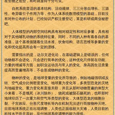
星生物之造型，有时就显得十分可笑。
自然系统普适的基本结构、活动规律、三三分形自增长、三源
性、奇异吸引子作用力等，作为人体系统数理模型的基础，目前没
有对外公布的计划，已经知识产权注册登记，算是科研或商业秘密
吧。
人体模型的内部空间结构具有相对稳定性和对应参量，具有相
对于其他哺乳动物的系统特征量。同时，不同的人种有着各自的基
准值，这个基准值随着生活水准、饮食结构、语言思维等参量的变
化和优化提高而会有一定的漂移。
需要指出的是，达尔文进化论，在基础逻辑上是错误的，任何
动物都不会进化，只会进行简单的优化，这种优化只停留在功能、
力量的增减等方面，如职业运动员与常人的变化、身高因生活质量
提高而普遍增高等，不会形成物种的变化。
物种的变化，是地球变量的变化所导致的，例如地磁强弱或反
转、空气成分比例密度变化、地球重力变化等，多类型恐龙的灭绝
与地磁变化、重力变化有直接关联，并且从那时动物普遍的体型大
小来看，不是饿死（冰川除外）、烧死或被陨石砸死的，也即那时
地球经历了一次重力和空气等类型的变化，大体型恐龙的细胞分
裂、子宫效应、分形尺度增长等内在机制无法进行而致物种灭绝。
目前地球系统正在出现调整，人类也正面临较大灾难，人类目前的
科技水平尚且原始，应付地球系统调整的能力很低。