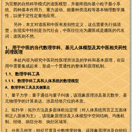
为完整的自然科学模式的道医模型，并最终指向最小粒子最小系
统、四种基本作用力、重力波动、能量种类流程等基本物理数学属
性，以便于定性定量地应用。
另外，本文对道医和中医有差别性定义，这点需要先行搞清
楚，在现实中特别是当代社会，中医往往沦为庸医或是庸医的代名
词，道医则不然。
1
、用于中医的当代数理学科、基元人体模型及其中医相关药性
药理医理
本处内容为研究中医药性医理所涉及的学科和基本原理，在应
用中需要集成起来，形成一个贯通性的整体和原理机制。
1.1
、数理学科工具
1.1.1
、数理学科工具和人体系统的数理模型
A
、数理学科工具及其侧重点
1
、量子力学：量子通信与量子纠缠，该现象原理涉及基元数学、基
元物理学的计算表达。涉及经络穴位的本质。
2
、拓扑学：拓扑方法及多面体欧拉定理（对人体系统而言正五面体
和正八面体为主），该现象原理涉及人体模型中空间结构、均衡机
制、经络、病症分布、病灶区域等。
3
、分形几何学：特征尺度及分数维度转换、该现象原理涉及自组织