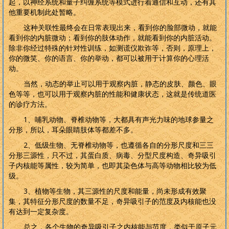
起，以神经系统和量子纠缠系统等模式进行着通信和互动，还有其
他重要机制此处暂略。
这种关联性最终会在日常表现出来，看到你的脸部微动，就能
看到你的内脏微动；看到你的肢体动作，就能看到你的内脏活动。
除非你经过特殊的针对性训练，如测谎仪欺诈等，否则，原理上，
你的微笑、你的语言、你的举动，都可以被用于计算你的心理活
动。
当然，动态的举止可以用于观察内脏，静态的皮肤、颜色、眼
色等等，也可以用于观察内脏的性能和健康状态，这就是传统道医
的诊疗方法。
1
、哺乳动物、脊椎动物等，大都具有声光力味的地球参量之
分形，所以，耳朵眼睛肢体等都差不多。
2
、低级生物、无脊椎动物等，也遵循各自的分形尺度和三三
分形三源性，只不过，其蛋白质、病毒、分型尺度构造、奇异吸引
子内核能等属性，较为简单，也即其染色体与高等动物相比较为低
级。
3
、植物等生物，其三源性的尺度和能量，尚未形成有效聚
集，其特征分形尺度的数量不足，奇异吸引子的范度及内核能也没
有达到一定复杂度。
总之，各个生物的奇异吸引子之内核能与范度，类似于原子元