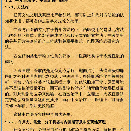
1.2
、基元方法论、中医药性与医理
1.2.1
、方法论
任何文化文明及其应用产物领域，都可以上升为对方法论的认
知和使用，都可看作是哲学方法论的结果。
中医与西医的差别在于哲学方法论上，西医使用的是基元方法
论的分解下推式，也即分解成局部和粒子式的研究方法，中医使用
的是基元方法论的组合上推式和关联平推式，也即系统式研究方
法。
西医药物类似于粒子性质的药物，中医药物类似于系统性质的
药物。
西医医理，采取的是定位定点治疗、靶向治疗、头痛医头脚痛
医脚之外科医理内用化之模式，中医医理，多采取系统化的关联分
析，例如，汽车的某个轮胎磨损过度、其他轮胎却正常，原因可能
并不是该轮胎质量不好，而可能是该轮胎的车轴弯曲导致磨损过度
的。对此现象用医学来比喻，在西医治疗中，医理上，大多直接认
定该轮胎有质量问题而更换掉，而在中医治疗中，医理上，可能会
去修正车轴、然后更换轮胎。
这是中西医在实践中的最大差别。
1.2.2
、作用力、能量、分子机器与内脏感官及中医药性药理
什么是分形、分形尺度和分形几何学？简单地说，就是把一个