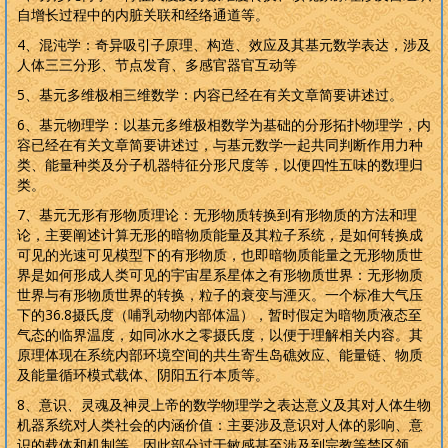
自增长过程中的内脏关联和经络通道等。
4
、混沌学：奇异吸引子原理、构造、效应及其基元数学表达，涉及
人体三三分形、节点发育、多感官器官互动等
5
、基元多维极相三维数学：内容已经在有关文章简要讲述过。
6
、基元物理学：以基元多维极相数学为基础的分形拓扑物理学，内
容已经在有关文章简要讲述过，与基元数学一起共同判断作用力种
类、能量种类及分子机器特征分形尺度等，以便四性五味的数理归
类。
7
、基元无形有形物质理论：无形物质转换到有形物质的方法和理
论，主要阐述计算无形的暗物质能量及其粒子系统，是如何转换成
可见的光速可见模型下的有形物质，也即暗物质能量之无形物质世
界是如何形成人类可见的宇宙星系星体之有形物质世界：无形物质
世界与有形物质世界的转换，粒子的衰变与湮灭。一个标准大气压
下的
36.8
摄氏度（哺乳动物内部体温），暂时假定为暗物质液态至
气态的临界温度，如同冰水之零摄氏度，以便于理解相关内容。其
原理体现在系统内部环境空间的共生寄生岛礁效应、能量链、物质
及能量循环模式载体、阴阳五行本质等。
8
、意识、灵魂及神灵上帝的数学物理学之表达意义及其对人体生物
机器系统对人类社会的内涵价值：主要涉及意识对人体的影响、意
识的载体和机制等，因此部分过于敏感甚至涉及到宗教等禁区领