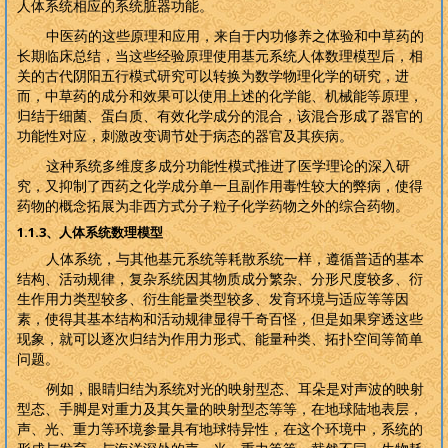
人体系统相应的系统脏器功能。
中医药的这些原理和应用，来自于内功修养之体验和中草药的
长期临床总结，当这些经验原理使用基元系统人体数理模型后，相
关的古代阴阳五行模式研究可以转换为数学物理化学的研究，进
而，中草药的成分和效果可以使用上述的化学能、机械能等原理，
归结于细菌、蛋白质、有效化学成分的混合，该混合形成了器官的
功能性对应，刺激改变调节处于病态的器官及其疾病。
这种系统多维度多成分功能性模式推进了医学理论的深入研
究，又抑制了西药之化学成分单一且副作用毒性较大的弊病，使得
药物的概念拓展为非西方式分子粒子化学药物之外的综合药物。
1.1.3
、人体系统数理模型
人体系统，与其他基元系统等耗散系统一样，遵循普适的基本
结构、活动规律，复杂系统因其物质成分繁杂、分形尺度较多、衍
生作用力类型较多、衍生能量类型较多、发育环境与适应等等因
素，使得其基本结构和活动规律显得千奇百怪，但是如果穿透这些
现象，就可以逐次归结为作用力形式、能量种类、拓扑空间等简单
问题。
例如，眼睛归结为系统对光的映射型态、耳朵是对声波的映射
型态、手脚是对重力及其矢量的映射型态等等，在地球陆地表层，
声、光、重力等环境参量具有地球特异性，在这个环境中，系统的