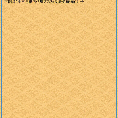
下图是
5
个三角形的仿射方程绘制蕨类植物的叶子