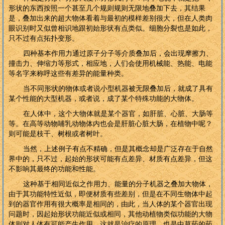
形状的东西按照一个甚至几个规则规则无限地叠加下去，其结果
是，叠加出来的超大物体看着与最初的模样差别很大，但在人类肉
眼识别时又似曾相识地跟初始形状有点类似。细胞分裂也是如此，
只不过有点拓扑变形。
四种基本作用力通过原子分子等介质叠加后，会出现摩擦力、
撞击力、伸缩力等形式，相应地，人们会使用机械能、热能、电能
等名字来称呼这些有差异的能量种类。
当不同形状的物体或者说小型机器被无限叠加后，就成了具有
某个性能的大型机器，或者说，成了某个特殊功能的大物体。
在人体中，这个大物体就是某个器官，如肝脏、心脏、大肠等
等。在高等动物哺乳动物体内也会是肝脏心脏大肠，在植物中呢？
则可能是枝干、树根或者树叶。
当然，上述例子有点不精确，但是其概念却是广泛存在于自然
界中的，只不过，起始的形状可能有点差异、材质有点差异，但这
不影响其最终的功能和性能。
这种基于相同近似之作用力、能量的分子机器之叠加大物体，
由于其功能特性近似，即便材质有些差别，但是在不同生物体中起
到的器官作用有很大概率是相同的，由此，当人体的某个器官出现
问题时，因起始形状功能近似或相同，其他动植物类似功能的大物
体则对人体有可能产生作用，这就是治疗的原理，也是中草药的药