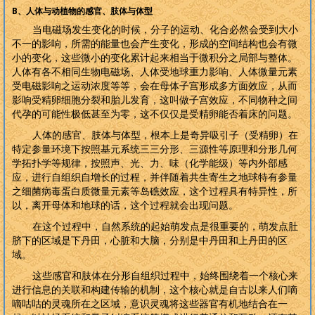
B
、人体与动植物的感官、肢体与体型
当电磁场发生变化的时候，分子的运动、化合必然会受到大小
不一的影响，所需的能量也会产生变化，形成的空间结构也会有微
小的变化，这些微小的变化累计起来相当于微积分之局部与整体。
人体有各不相同生物电磁场、人体受地球重力影响、人体微量元素
受电磁影响之运动浓度等等，会在母体子宫形成多方面效应，从而
影响受精卵细胞分裂和胎儿发育，这叫做子宫效应，不同物种之间
代孕的可能性极低甚至为零，这不仅仅是受精卵能否着床的问题。
人体的感官、肢体与体型，根本上是奇异吸引子（受精卵）在
特定参量环境下按照基元系统三三分形、三源性等原理和分形几何
学拓扑学等规律，按照声、光、力、味（化学能级）等内外部感
应，进行自组织自增长的过程，并伴随着共生寄生之地球特有参量
之细菌病毒蛋白质微量元素等岛礁效应，这个过程具有特异性，所
以，离开母体和地球的话，这个过程就会出现问题。
在这个过程中，自然系统的起始萌发点是很重要的，萌发点肚
脐下的区域是下丹田，心脏和大脑，分别是中丹田和上丹田的区
域。
这些感官和肢体在分形自组织过程中，始终围绕着一个核心来
进行信息的关联和构建传输的机制，这个核心就是自古以来人们嘀
嘀咕咕的灵魂所在之区域，意识灵魂将这些器官有机地结合在一