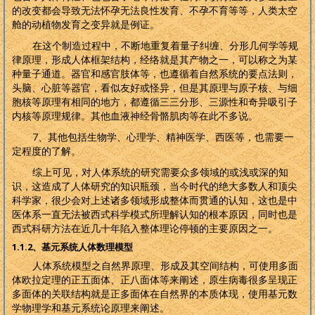
的改变都会导致无法怀孕无法良性发育、不孕不育等等，人类太空
舱的动植物发育之变异就是例证。
在这个制造过程中，不断地重复着量子纠缠、分形几何学等规
律原理，形成人体框架结构，经络就是其产物之一，可以称之为某
种量子通道。器官和感官肢体等，也遵循着自然系统的要点法则，
头脑、心脏等器官，看似友好或怪异，但是其原理与原子核、与细
胞核等原理有相同的地方，都遵循三三分形、三源性和奇异吸引子
内核等原理规律。其他血液神经骨骼肌肉等在此不多说。
7
、其他包括生物学、心理学、精神医学、西医等，也需要一
定程度的了解。
综上可见，对人体系统的研究需要众多领域的或浅或深的知
识，这造成了人体研究的知识瓶颈，当今时代的绝大多数人和顶尖
科学家，很少会对上述诸多领域形成整体而贯通的认知，这也是中
医体系一直无法被西式科学模式所理解认知的根本原因，同时也是
西式科研方法在近几十年陷入整体理论停顿的主要原因之一。
1.1.2
、基元系统人体数理模型
人体系统模型之自然界原理、形成及其空间结构，可使用多面
体欧拉定理的正五面体、正八面体等来阐述，原生病毒很多呈现正
多面体的关联结构就是正多面体在自然界的本质体现，使用基元数
学物理学和基元系统论原理来阐述。