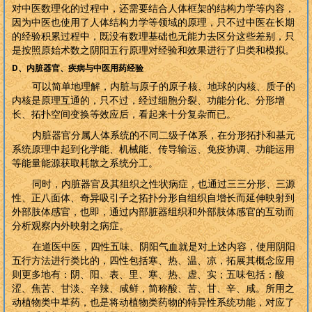
对中医数理化的过程中，还需要结合人体框架的结构力学等内容，
因为中医也使用了人体结构力学等领域的原理，只不过中医在长期
的经验积累过程中，既没有数理基础也无能力去区分这些差别，只
是按照原始术数之阴阳五行原理对经验和效果进行了归类和模拟。
D
、内脏器官、疾病与中医用药经验
可以简单地理解，内脏与原子的原子核、地球的内核、质子的
内核是原理互通的，只不过，经过细胞分裂、功能分化、分形增
长、拓扑空间变换等效应后，看起来十分复杂而已。
内脏器官分属人体系统的不同二级子体系，在分形拓扑和基元
系统原理中起到化学能、机械能、传导输运、免疫协调、功能运用
等能量能源获取耗散之系统分工。
同时，内脏器官及其组织之性状病症，也通过三三分形、三源
性、正八面体、奇异吸引子之拓扑分形自组织自增长而延伸映射到
外部肢体感官，也即，通过内部脏器组织和外部肢体感官的互动而
分析观察内外映射之病症。
在道医中医，四性五味、阴阳气血就是对上述内容，使用阴阳
五行方法进行类比的，四性包括寒、热、温、凉，拓展其概念应用
则更多地有：阴、阳、表、里、寒、热、虚、实；五味包括：酸
涩、焦苦、甘淡、辛辣、咸鲜，简称酸、苦、甘、辛、咸。所用之
动植物类中草药，也是将动植物类药物的特异性系统功能，对应了