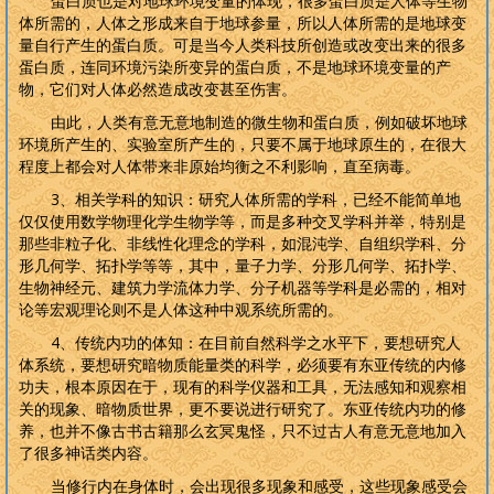
蛋白质也是对地球环境变量的体现，很多蛋白质是人体等生物
体所需的，人体之形成来自于地球参量，所以人体所需的是地球变
量自行产生的蛋白质。可是当今人类科技所创造或改变出来的很多
蛋白质，连同环境污染所变异的蛋白质，不是地球环境变量的产
物，它们对人体必然造成改变甚至伤害。
由此，人类有意无意地制造的微生物和蛋白质，例如破坏地球
环境所产生的、实验室所产生的，只要不属于地球原生的，在很大
程度上都会对人体带来非原始均衡之不利影响，直至病毒。
3
、相关学科的知识：研究人体所需的学科，已经不能简单地
仅仅使用数学物理化学生物学等，而是多种交叉学科并举，特别是
那些非粒子化、非线性化理念的学科，如混沌学、自组织学科、分
形几何学、拓扑学等等，其中，量子力学、分形几何学、拓扑学、
生物神经元、建筑力学流体力学、分子机器等学科是必需的，相对
论等宏观理论则不是人体这种中观系统所需的。
4
、传统内功的体知：在目前自然科学之水平下，要想研究人
体系统，要想研究暗物质能量类的科学，必须要有东亚传统的内修
功夫，根本原因在于，现有的科学仪器和工具，无法感知和观察相
关的现象、暗物质世界，更不要说进行研究了。东亚传统内功的修
养，也并不像古书古籍那么玄冥鬼怪，只不过古人有意无意地加入
了很多神话类内容。
当修行内在身体时，会出现很多现象和感受，这些现象感受会