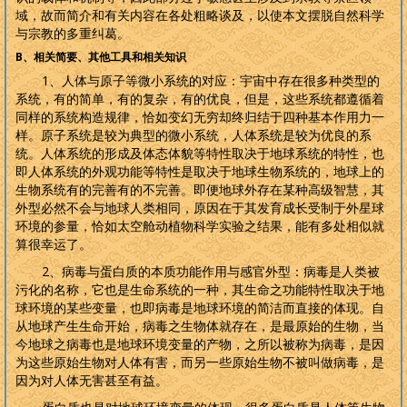
域，故而简介和有关内容在各处粗略谈及，以使本文摆脱自然科学
与宗教的多重纠葛。
B
、相关简要、其他工具和相关知识
1
、人体与原子等微小系统的对应：宇宙中存在很多种类型的
系统，有的简单，有的复杂，有的优良，但是，这些系统都遵循着
同样的系统构造规律，恰如变幻无穷却终归结于四种基本作用力一
样。原子系统是较为典型的微小系统，人体系统是较为优良的系
统。人体系统的形成及体态体貌等特性取决于地球系统的特性，也
即人体系统的外观功能等特性是取决于地球生物系统的，地球上的
生物系统有的完善有的不完善。即便地球外存在某种高级智慧，其
外型必然不会与地球人类相同，原因在于其发育成长受制于外星球
环境的参量，恰如太空舱动植物科学实验之结果，能有多处相似就
算很幸运了。
2
、病毒与蛋白质的本质功能作用与感官外型：病毒是人类被
污化的名称，它也是生命系统的一种，其生命之功能特性取决于地
球环境的某些变量，也即病毒是地球环境的简洁而直接的体现。自
从地球产生生命开始，病毒之生物体就存在，是最原始的生物，当
今地球之病毒也是地球环境变量的产物，之所以被称为病毒，是因
为这些原始生物对人体有害，而另一些原始生物不被叫做病毒，是
因为对人体无害甚至有益。