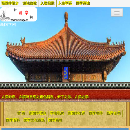
新国学简介
道法自然
人类启蒙
人生学苑
国学商城
新国学网
人类未来、大脑与灵魂之进化所在，天下之学、人类之学
新国学网起始于1999年，2002年更名为新国学网
，是中国最早的两个
首 页
新国学理论
学者机构
新国学体系
国学书库
四库全书
国学网站之一，蜚声海内外，被国内外众多媒体、院校和机构(含政府
等)链接和引用，电脑时代日流量高达到一百万。
国学百科
国学文化市场
国学商城
新国学网是新国学的创建者，是对中国旧腐文化进行变革的大力推行