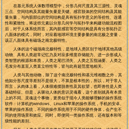
在基元系统人体数理模型中，分形几何尺度及其三源性、灵魂
三点、空间结构及其能量矢量是关键。感官肢体的空间结构及其能
量矢量，与内脏部位的空间结构是具有拓扑学意义的等价性、连通
性和紧致性，将这些元素以分形几何学与拓扑学来构建功能流程图
后，对于人体系统而言，其内脏感官等空间结构是具有分形拓扑正
八面体的模式，同时，对应着地球环境主要参量的南北极之变量，
该正八面体具有磁场之南北极特性。
人体的这个磁场南北极特性，是地球人类区别于地球其他高级
动物、具有人类超常记忆力及对应多维度存储能力、进一步形成人
类智慧的根源和本质，人类之尾巴消失、人类之五指涵要、人类之
毛发分布直至人类直立特性等，皆与此有超范度地相关。
人类与其他动物，除了这个南北极特性和基元维相数之外，其
他如分形尺度等差别不是很大，不算是根本性的，所以，对于常人
而言，从肉体上看，人体很难摆脱兽性及其欲望，也即兽性是人类
基础特征。但是，从驱动人体的意识灵魂看，这个差别就具有本质
上的不同。灵魂这个事物，更类似于现今人类能够理解的操作系统
软件：计算机的
windows
、
Linux
和苹果的操作系统，手机的安卓、
苹果的操作系统，不同的操作系统用于不同的硬件身体，会产生不
同的使用场景和效应。同时，即便同一类操作系统，还有版本和等
级性能的差别。