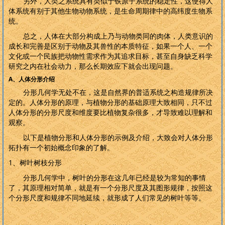
另外，人类之系统具有类似于铁原子系统的稳定性，这使得人
体系统有别于其他生物动物系统，是生命周期律中的高纬度生物系
统。
总之，人体在大部分构成上乃与动物类同的肉体，人类意识的
成长和完善是区别于动物及其兽性的本质特征，如果一个人、一个
文化或一个民族把动物性需求作为其追求目标，甚至自身缺乏科学
研究之内在社会动力，那么长期效应下就会出现问题。
A
、人体分形介绍
分形几何学无处不在，这是自然界的普适系统之构造规律所决
定的。人体分形的原理，与植物分形的基础原理大致相同，只不过
人体分形的分形尺度和维度要比植物复杂很多，才导致难以理解和
观察。
以下是植物分形和人体分形的示例及介绍，大致会对人体分形
拓扑有一个初始概念印象的了解。
1
、树叶树枝分形
分形几何学中，树叶的分形在这几年已经是较为常知的事情
了，其原理相对简单，就是有一个分形尺度及其图形规律，按照这
个分形尺度和规律不同地延续，就形成了人们常见的树叶等等。