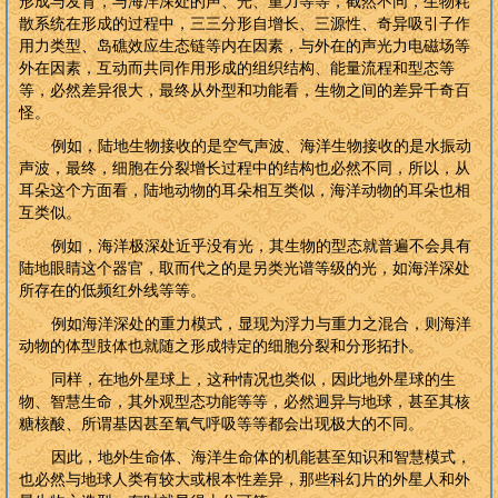
形成与发育，与海洋深处的声、光、重力等等，截然不同，生物耗
散系统在形成的过程中，三三分形自增长、三源性、奇异吸引子作
用力类型、岛礁效应生态链等内在因素，与外在的声光力电磁场等
外在因素，互动而共同作用形成的组织结构、能量流程和型态等
等，必然差异很大，最终从外型和功能看，生物之间的差异千奇百
怪。
例如，陆地生物接收的是空气声波、海洋生物接收的是水振动
声波，最终，细胞在分裂增长过程中的结构也必然不同，所以，从
耳朵这个方面看，陆地动物的耳朵相互类似，海洋动物的耳朵也相
互类似。
例如，海洋极深处近乎没有光，其生物的型态就普遍不会具有
陆地眼睛这个器官，取而代之的是另类光谱等级的光，如海洋深处
所存在的低频红外线等等。
例如海洋深处的重力模式，显现为浮力与重力之混合，则海洋
动物的体型肢体也就随之形成特定的细胞分裂和分形拓扑。
同样，在地外星球上，这种情况也类似，因此地外星球的生
物、智慧生命，其外观型态功能等等，必然迥异与地球，甚至其核
糖核酸、所谓基因甚至氧气呼吸等等都会出现极大的不同。
因此，地外生命体、海洋生命体的机能甚至知识和智慧模式，
也必然与地球人类有较大或根本性差异，那些科幻片的外星人和外