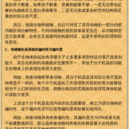
素的质子数量，如果质子数量、质量和能量不够，一是无法带动足
够的岛礁效应之蛋白质病毒等，二是无法形成复杂的空间结构和足
量的对应分形尺度。
所以，低级生物和植物，往往只对应了高等动物的一部分内脏
功能区域分解特性，不同动植物的感官肢体直至型态，从功能和型
态方面来看，会有交叉或相同的机能对应，这是中草药的药理和药
性所在。
C
、动植物生命系统的偏向性与偏向度
由于生物体的起始奇异吸引子之多重多类型特征分形尺度差别
较大，其生化机制的岛礁效应也繁简不一，类似于分子机器的功能
在生物体上的表现也有很大差别。
例如，肉食动物和草食动物，其分子机器及其对应分形尺度的
种类是不一样的，每个分子机器的工作原理和关联的作用力能量链
相当于人们所知的生态链，细胞分裂后的宏观效应使得其身体机能
出现较大差异。
上述这个分子机器及其内在的生态能量链，称之为该生物体的
偏向性，这个偏向性还可以使用偏向度来标量化地对比。
例如，肉食动物具有肉食偏向性，其偏向度为
100%
或者为某
个标量数值的话，那么该肉食动物对肉食的依赖是最大化纯度的，
其分子机器不具有其他维度和关联。