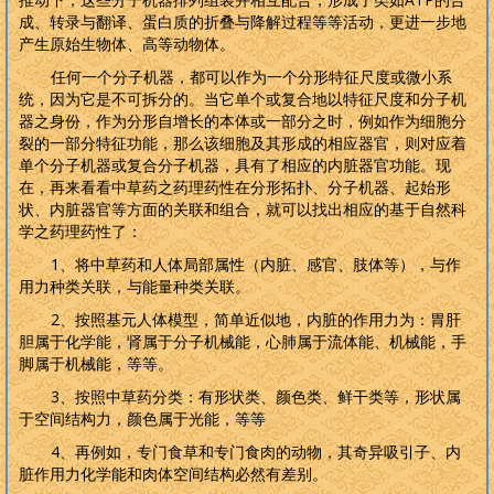
成、转录与翻译、蛋白质的折叠与降解过程等等活动，更进一步地
产生原始生物体、高等动物体。
任何一个分子机器，都可以作为一个分形特征尺度或微小系
统，因为它是不可拆分的。当它单个或复合地以特征尺度和分子机
器之身份，作为分形自增长的本体或一部分之时，例如作为细胞分
裂的一部分特征功能，那么该细胞及其形成的相应器官，则对应着
单个分子机器或复合分子机器，具有了相应的内脏器官功能。现
在，再来看看中草药之药理药性在分形拓扑、分子机器、起始形
状、内脏器官等方面的关联和组合，就可以找出相应的基于自然科
学之药理药性了：
1
、将中草药和人体局部属性（内脏、感官、肢体等），与作
用力种类关联，与能量种类关联。
2
、按照基元人体模型，简单近似地，内脏的作用力为：胃肝
胆属于化学能，肾属于分子机械能，心肺属于流体能、机械能，手
脚属于机械能，等等。
3
、按照中草药分类：有形状类、颜色类、鲜干类等，形状属
于空间结构力，颜色属于光能，等等
4
、再例如，专门食草和专门食肉的动物，其奇异吸引子、内
脏作用力化学能和肉体空间结构必然有差别。