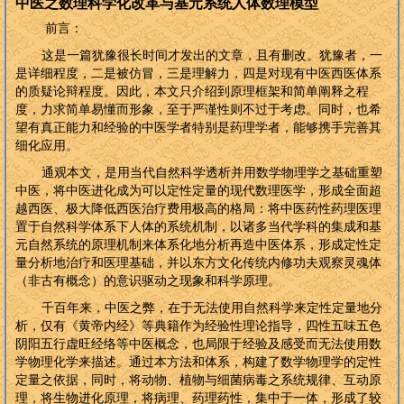
中医之数理科学化改革与基元系统人体数理模型
前言：
这是一篇犹豫很长时间才发出的文章，且有删改。犹豫者，一
是详细程度，二是被仿冒，三是理解力，四是对现有中医西医体系
的质疑论辩程度。因此，本文只介绍到原理框架和简单阐释之程
度，力求简单易懂而形象，至于严谨性则不过于考虑。同时，也希
望有真正能力和经验的中医学者特别是药理学者，能够携手完善其
细化应用。
通观本文，是用当代自然科学透析并用数学物理学之基础重塑
中医，将中医进化成为可以定性定量的现代数理医学，形成全面超
越西医、极大降低西医治疗费用极高的格局：将中医药性药理医理
置于自然科学体系下人体的系统机制，以诸多当代学科的集成和基
元自然系统的原理机制来体系化地分析再造中医体系，形成定性定
量分析地治疗和医理基础，并以东方文化传统内修功夫观察灵魂体
（非古有概念）的意识驱动之现象和科学原理。
千百年来，中医之弊，在于无法使用自然科学来定性定量地分
析，仅有《黄帝内经》等典籍作为经验性理论指导，四性五味五色
阴阳五行虚旺经络等中医概念，也局限于经验及感受而无法使用数
学物理化学来描述。通过本方法和体系，构建了数学物理学的定性
定量之依据，同时，将动物、植物与细菌病毒之系统规律、互动原
理，将生物进化原理，将病理、药理药性，集中于一体，形成了较