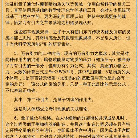
涉及到量子通信纠缠和暗物质关联等领域，使用自然科学的相关工
具，直至使用最基础的数学物理化学等基础工具，会对人体系统形
成基于自然科学的、更为深刻的原理认知，并从中发现更多的规
律，恰如万有引力之苹果落地之初始发现认知。
这些超常现象规律，近乎于只有使用东方传统内修及所谓的灵
感才能去思维，其奇特感受及其数理现象规律，不是常人所知，也
非当代科学家所能得到的研究素材。
5
、万有引力的二种内涵：现有的万有引力之概念，其实是对
两种作用力的混淆，暗物质能量对物质的压力（如负压等）被当做
了万有引力的一部分，也即万有引力公式。其实，真正的万物之引
力，大致的计算公式是
F=K*E/(V*U)
，其中
E
是能量，
V
是物质的大
小体积，
U
是宇宙背景辐射（太阳系内的该数值与其他星系会有一
定的差异），该公式的乘除关系，只是一种正比反比的示意公式，
不代表真正精确。
其中，第二种引力，是量子纠缠的作用力。
这是对人体感受之奇特现象的关联理论。
6
、量子通信与经络。在人体细胞的分裂增长并形成婴儿时，
这个过程类似于生物机器的制造，并且这个制造过程必须在具有特
定环境变量的容器中进行，也即母体子宫中进行，因为母体子宫既
包含了人体特性、也包含了地球特性，任何对该特性及其参量变量