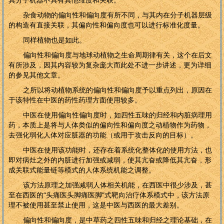
杂食动物的偏向性和偏向度有所不同，与其内在分子机器层级
的构造有直接关联，其偏向性和偏向度也可以进行标准化度量。
同样植物也是如此。
偏向性和偏向度与地球动植物之生命周期律有关，这个在后文
有所涉及，因其内容较为复杂庞大而此处不进一步讲述，更为详细
的参见其他文章。
之所以将动植物系统的偏向性和偏向度予以重点列出，原因在
于该特性在中医的药性药理方面使用较多。
中医在使用偏向性偏向度时，如四性五味的归经和内脏病理用
药，本质上是将与人体类似的偏向性和偏向度之动植物作为药物，
去强化弱化人体对应脏器的功能（或用于攻击反向的目标）。
中医在使用该功能时，还存在着系统化整体化的使用方法，也
即对病灶之外的内脏进行加强或减弱，使其亢奋或降低其亢奋，形
成关联式能量链等模式的人体系统机能之调整。
该方法原理之加强减弱人体相关机能，在西医中很少涉及，甚
至在西医的“头痛医头脚痛医脚”式靶向治疗体系模式中，该方法原
理不被使用甚至禁止使用，这是中医与西医的最大差别。
偏向性和偏向度，是中草药之四性五味和归经之理论基础，在