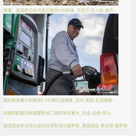
美媒：美国称已向乌克兰提供100架弹_乌克兰-无人机-美方-
国际能源署计划释放1.2亿桶石油储备_加州-美国-石油储备-
总统辞职副总统被罢免也门局势发生重大_哈迪-总统-停火-
美国国会参议院达成协议将取消与俄罗斯_美国国会-参议院-俄罗斯-