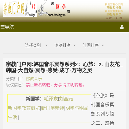
'); })();
我们需要心灵的
宗
新国学理论
喜悦 和 宁静
我们需要更好的
宗教 与 科学
宗 教 门 户 网
教
新国学启蒙运动
理想社会
首页
祭拜圣地
宗教门户
宗
导航
教
门
门
各大宗教
宗教艺术
宗教影音
宗教商城
心灵密室
户
选择类别
浏览排序
时间排序
网
户
融教研究
_
宗
宗教门户网:韩国音乐冥想系列2：心旅：2. 山友花_
网
教
韩国-大自然-冥想-感受-成了-万物之灵
商
城
分类栏目：
佛教音乐
_
_
版权信息：
禁止匿名转载，分享请注明转载。
宗
宗
教
《心旅》是
新国学：
毛泽东
|
刘基元
融
韩国音乐冥
合
教
新国学教育概览
|
新国学精神
|
明学与明品
网-
想系列专辑
生活
|
国
商
之二，悠扬
学