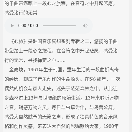
的乐曲带您踏上一段心之旅程，在音符之中升起悲愿，
城
感受诸行的无常
_
宗
《心旅》是韩国音乐冥想系列专辑之二，悠扬的乐曲
带您踏上一段心之旅程，在音符之中升起悲愿，感受诸
教
行的无常，寻找禅定之心……
融
金泰焕，1961年生于韩国，童年生活的一段曲折离奇
的经历，却成了音乐创作的生命源头。在5岁那年，一次
合
偶然的机会与家人走失，迷失于茫茫森林之中，从此徒
网-
步森林过上13年与世隔绝的原始生活。13年来聆听万物
之音，辅感万物之灵，每日与虫草为伴，与鸟兽公舞，
国
感受大自然赋予的天籁之声，形成了独具特色的音乐风
学
格和创作灵感，来表达大自然的恩赐献给大家。1980年