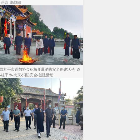
-岳西-统战部
西桂平市道教协会积极开展消防安全创建活动_道
-桂平市-火灾-消防安全-创建活动