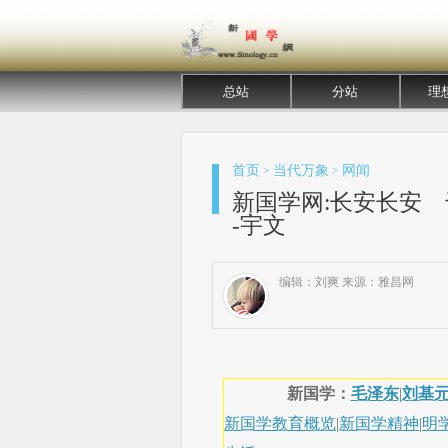
总站
分站
理
首页
当代万象
网闻
>
>
新国学网:长安长安 
-宇文
编辑：刘爽 来源：雅昌网
新国学：
毛泽东
|
刘基
新国学教育概览
|
新国学精神
|
明