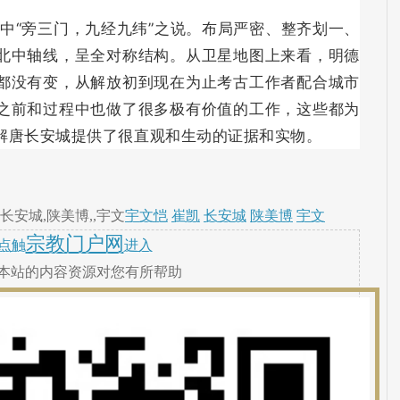
中“旁三门，九经九纬”之说。布局严密、整齐划一、
北中轴线，呈全对称结构。从卫星地图上来看，明德
都没有变，从解放初到现在为止考古工作者配合城市
之前和过程中也做了很多极有价值的工作，这些都为
解唐长安城提供了很直观和生动的证据和实物。
长安城,陕美博,,宇文
宇文恺
崔凯
长安城
陕美博
宇文
宗教门户网
点触
进入
本站的内容资源对您有所帮助