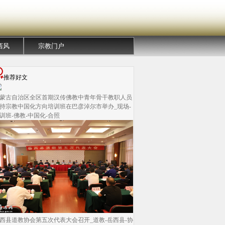
西风
宗教门户
推荐好文
蒙古自治区全区首期汉传佛教中青年骨干教职人员
持宗教中国化方向培训班在巴彦淖尔市举办_现场-
训班-佛教-中国化-合照
西县道教协会第五次代表大会召开_道教-岳西县-协