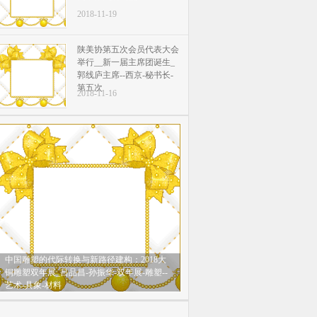
2018-11-19
陕美协第五次会员代表大会
举行__新一届主席团诞生_
郭线庐主席--西京-秘书长-
第五次
2018-11-16
中国雕塑的代际转换与新路径建构：2018大
铜雕塑双年展_吕品昌-孙振华-双年展-雕塑--
艺术-具象-材料