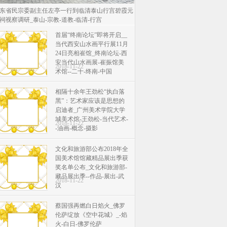
东省民宗委副主任左亭一行到临清泰山行宫碧霞元
祠视察调研_泰山-宗教-道教-临清-行宫
首届“终南论坛”即将开启__
当代西安山水画平行展11月
24日亮相崔馆_终南论坛-西
安当代山水画展-崔振馆美
2018-11-22
术馆--二十-终南-中国
相隔十余年王劲松“执白落
黑”：艺术家应该是思想的
启迪者_广州美术学院大学
城美术馆-王劲松-当代艺术-
2018-11-22
-油画-概念-摄影
文化和旅游部公布2018年全
国美术馆馆藏精品展出季获
奖名单公布_文化和旅游部-
藏品展出季--作品-展出-武
2018-11-22
汉
蔡国强再燃白日焰火_佛罗
伦萨绽放《空中花城》_-焰
火-白日-佛罗伦萨