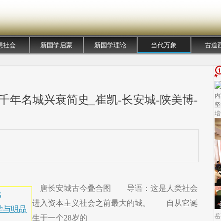
想社会
新国学启蒙
新国学理论
当代万象
古道
内
千年名城兴衰简史_崔凯-长安城-陕美博-
坚
培
唐长安城古今叠合图 导语：这是人类社会
元
进入资本主义社会之前最大的城。 自从它诞
学与明品
岳
生于一个28岁的