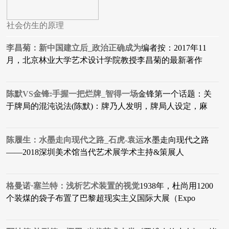
社会仿生的原理
李昌菊：新中国建立后_政治正确成为
编者按：2017年11
月，北京林业大学艺术设计学院教授李昌菊的最新著作
陈默VS金锋:手握一把烂牌_智得一场
金锋第一个话题：关
于牌局的混沌说法(陈默)：牌乃人发明，牌局人设定，麻
陈履生：水墨走向现代之路_石虎-袁运
水墨走向现代之路
——2018深圳美术馆当代艺术展学术主持&策展人
格曼诺·塞兰特：浅析艺术装置的视觉
1938年，杜尚用1200
个装煤的袋子布置了巴黎超现实主义国际大展（Expo