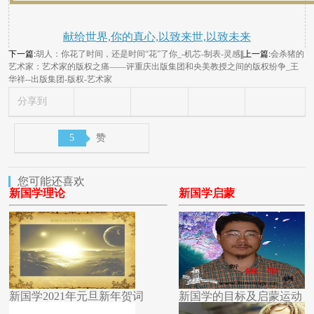
献给世界,你的真心,以致来世,以致未来
下一篇:
胡人：你花了时间，还是时间“花”了你_-机芯-制表-灵感
||上一篇:
会杀猪的
艺术家：艺术家的版权之痛——评重庆出版集团和央美教授之间的版权纷争_王
华祥--出版集团-版权-艺术家
分享到
5
赞
您可能还喜欢
新国学理论
新国学启蒙
新国学2021年元旦新年贺词
新国学的目标及启蒙运动