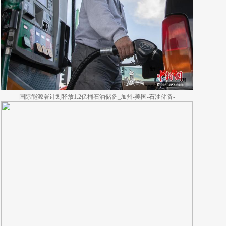
国际能源署计划释放1.2亿桶石油储备_加州-美国-石油储备-