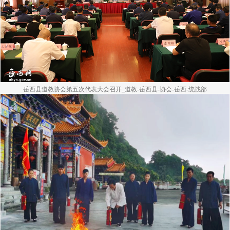
岳西县道教协会第五次代表大会召开_道教-岳西县-协会-岳西-统战部