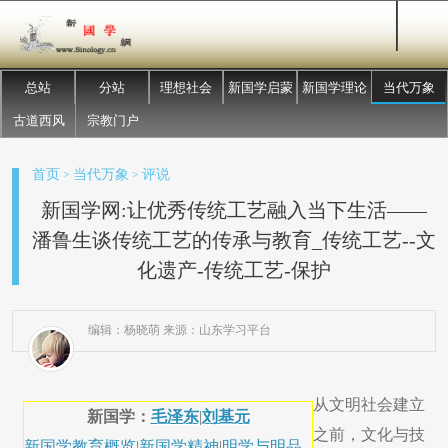
总站
分站
理想社会
新国学启蒙
新国学理论
当代万象
古道西风
宗教门户
首页
当代万象
评说
>
>
新国学网:让优秀传统工艺融入当下生活——
潘鲁生谈传统工艺的传承与教育_传统工艺--文
化遗产-传统工艺-保护
编辑：杨晓萌 来源：山东学习平台
从文明社会建立
新国学：
毛泽东
|
刘基元
之前，文化与技
新国学教育概览
|
新国学精神
|
明学与明品