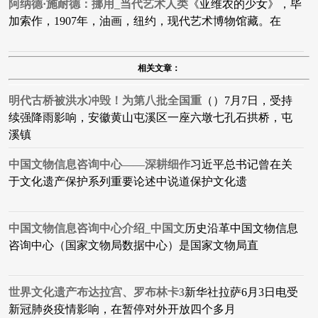
阿纳德·施耐德：挪用_当代艺术人类
​《亚维农的少女》，毕
加索作，1907年，油画，纽约，现代艺术博物馆藏。在
相关文章：
明代古桥被洪水冲毁！为第八批全国重
（）7月7日，受持
续强降雨影响，安徽黄山屯溪区一座六墩七孔石拱桥，屯
溪镇
中国文物信息咨询中心——深耕细作
习近平总书记曾在关
于文化遗产保护系列重要论述中说道保护文化遗
中国文物信息咨询中心介绍_中国文
历史沿革中国文物信息
咨询中心（国家文物局数据中心）是国家文物局直
世界文化遗产布达拉宫、罗布林卡3
​新华社拉萨6月3日电受
新冠肺炎疫情影响，在暂停对外开放四个多月