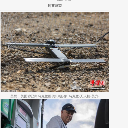
时事眺望
美媒：美国称已向乌克兰提供100架弹_乌克兰-无人机-美方-