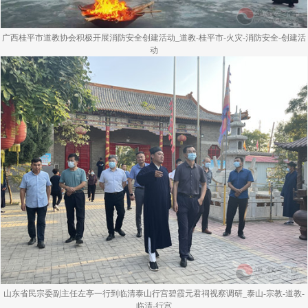
广西桂平市道教协会积极开展消防安全创建活动_道教-桂平市-火灾-消防安全-创建活
动
山东省民宗委副主任左亭一行到临清泰山行宫碧霞元君祠视察调研_泰山-宗教-道教-
临清-行宫