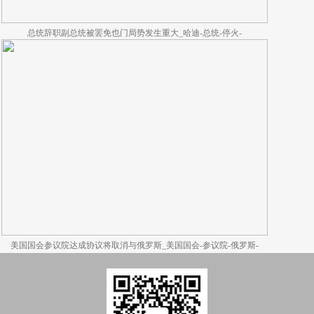
总统辞职副总统被罢免也门局势发生重大_哈迪-总统-停火-
美国国会参议院达成协议将取消与俄罗斯_美国国会-参议院-俄罗斯-