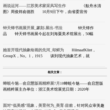
画说运河——江苏美术家采风写生作
《舣舟水清
图》周俊炜俞德胜 10月9日下午，由省委宣传
钟天铎书画展开展_篆刻-展出-书法
钟天铎作
品 钟天铎书画展今起在刘海粟美术馆展出，50幅
她首开现代抽象绘画的先河_却鲜为
HilmaafKlint，
GroupX，No。1，1915 谈到现代抽象艺术，就
相关文章：
蝉蜕今魅—俞启慧版画精粹展7月10
蝉蜕今魅——俞启慧版
画精粹展主办单位：浙江美术馆展览日期：2020年
面对“低美感”现象，美育何为_美育-
目前，针对民众审美趣