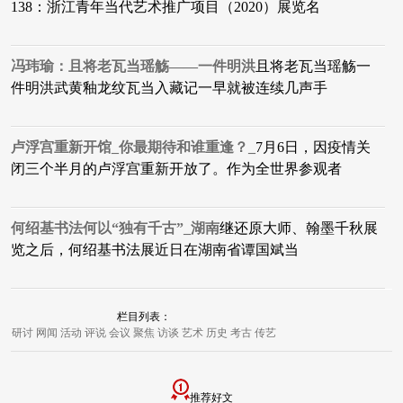
138：浙江青年当代艺术推广项目（2020）展览名
冯玮瑜：且将老瓦当瑶觞——一件明洪
且将老瓦当瑶觞一
件明洪武黄釉龙纹瓦当入藏记一早就被连续几声手
卢浮宫重新开馆_你最期待和谁重逢？_
7月6日，因疫情关
闭三个半月的卢浮宫重新开放了。作为全世界参观者
何绍基书法何以“独有千古”_湖南
继还原大师、翰墨千秋展
览之后，何绍基书法展近日在湖南省谭国斌当
栏目列表：
研讨
网闻
活动
评说
会议
聚焦
访谈
艺术
历史
考古
传艺
推荐好文