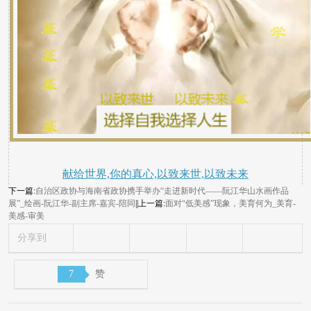
献给世界,你的真心,以致来世,以致未来
下一篇:
自治区政协与海南省政协携手举办“走进新时代——阮江华山水画作品
展”_绘画-阮江华-副主席-嘉宾-陪同
||上一篇:
面对“低美感”现象，美育何为_美育-
美感-审美
分享到
7
赞