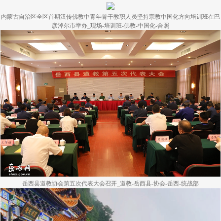
内蒙古自治区全区首期汉传佛教中青年骨干教职人员坚持宗教中国化方向培训班在巴
彦淖尔市举办_现场-培训班-佛教-中国化-合照
岳西县道教协会第五次代表大会召开_道教-岳西县-协会-岳西-统战部