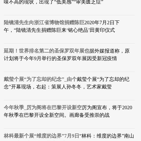
味不高的现状，出现了“低美感”“审美匮乏症”
陆镜清先生向浙江省博物馆捐赠陈巨
2020年7月2日下
午，“陆镜清先生捐赠陈巨来‘铭心绝品’田黄印仪式
延期！世界排名第二的圣保罗双年展也
据外媒报道称，原
计划将于今年9月举行的圣保罗双年展因受新冠疫情
戴莹个展“为了忘却的纪念”_由个
戴莹个展“为了忘却的纪
念”开幕现场，右起：策展人孙冬冬，艺术家戴莹
今年秋季_厉为阁将在巴黎开设新空
厉为阁宣布，将于2020
年秋季在巴黎开设全新空间。画廊备受推崇的战
林科最新个展“维度的边界”7月9日
“林科：维度的边界”南山