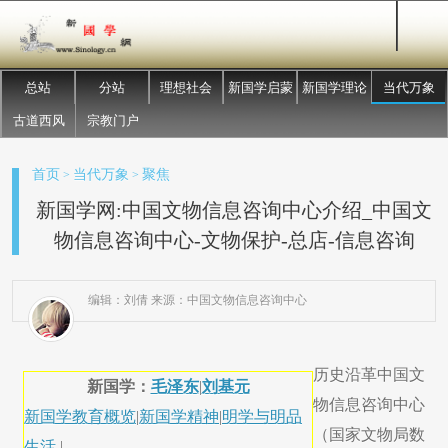
总站
分站
理想社会
新国学启蒙
新国学理论
当代万象
古道西风
宗教门户
首页
当代万象
聚焦
>
>
新国学网:中国文物信息咨询中心介绍_中国文
物信息咨询中心-文物保护-总店-信息咨询
编辑：刘倩 来源：中国文物信息咨询中心
历史沿革中国文
新国学：
毛泽东
|
刘基元
物信息咨询中心
新国学教育概览
|
新国学精神
|
明学与明品
（国家文物局数
生活
|