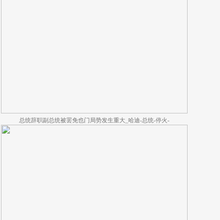
总统辞职副总统被罢免也门局势发生重大_哈迪-总统-停火-