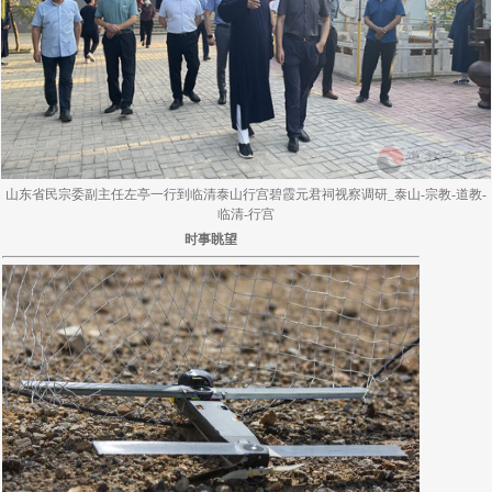
山东省民宗委副主任左亭一行到临清泰山行宫碧霞元君祠视察调研_泰山-宗教-道教-
临清-行宫
时事眺望