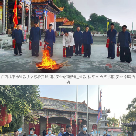
广西桂平市道教协会积极开展消防安全创建活动_道教-桂平市-火灾-消防安全-创建活
动