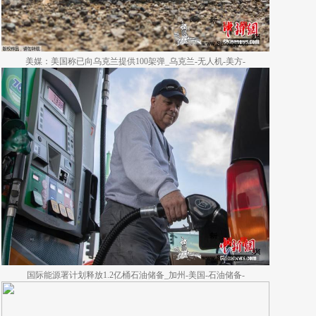
美媒：美国称已向乌克兰提供100架弹_乌克兰-无人机-美方-
国际能源署计划释放1.2亿桶石油储备_加州-美国-石油储备-