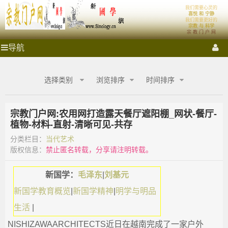
'); })();
我们需要心灵的
宗
新国学理论
喜悦 和 宁静
我们需要更好的
宗教 与 科学
宗 教 门 户 网
教
新国学启蒙运动
理想社会
首页
祭拜圣地
宗教门户
宗
导航
教
门
门
各大宗教
宗教艺术
宗教影音
宗教商城
心灵密室
户
选择类别
浏览排序
时间排序
网
户
融教研究
_
宗
宗教门户网:农用网打造露天餐厅遮阳棚_网状-餐厅-
网
教
植物-材料-直射-清晰可见-共存
商
城
分类栏目：
当代艺术
_
_
版权信息：
禁止匿名转载，分享请注明转载。
宗
宗
教
新国学：
毛泽东
|
刘基元
融
合
教
新国学教育概览
|
新国学精神
|
明学与明品
网-
生活
|
国
商
学
NISHIZAWAARCHITECTS近日在越南完成了一家户外