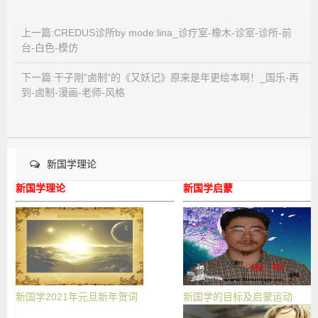
上一篇:CREDUS诊所by mode:lina_诊疗室-橡木-诊室-诊所-前
台-白色-模仿
下一篇:干子刚“卤制”的《又妖记》原来是年更绘本啊！_国乐-再
到-卤制-漫画-老师-风格
新国学理论
新国学理论
新国学启蒙
新国学2021年元旦新年贺词
新国学的目标及启蒙运动