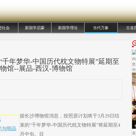
想社会
新国学启蒙
新国学理论
当代万象
古道
内
“千年梦华-中国历代枕文物特展”延期至
坚
物馆--展品-西汉-博物馆
培
据长沙博物馆消息，按照原计划将于3月29日结
元
束的“千年梦华-中国历代枕文物特展”将延期至4
学与明品
岳
月中旬。目