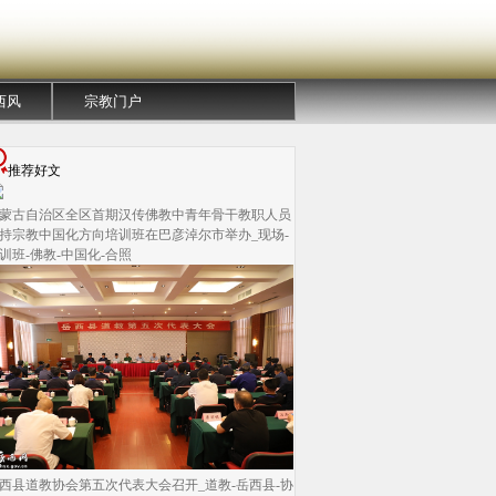
西风
宗教门户
推荐好文
蒙古自治区全区首期汉传佛教中青年骨干教职人员
持宗教中国化方向培训班在巴彦淖尔市举办_现场-
训班-佛教-中国化-合照
西县道教协会第五次代表大会召开_道教-岳西县-协