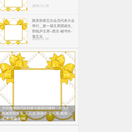
2018-11-19
陕美协第五次会员代表大会
举行__新一届主席团诞生_
郭线庐主席--西京-秘书长-
第五次
2018-11-16
中国雕塑的代际转换与新路径建构：2018大
铜雕塑双年展_吕品昌-孙振华-双年展-雕塑--
艺术-具象-材料