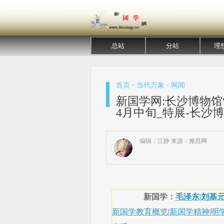
总站
分站
理
首页
当代万象
网闻
>
>
新国学网:长沙博物馆
4月中旬_特展-长沙博
编辑：江静 来源：雅昌网
新国学：
毛泽东
|
刘基
新国学教育概览
|
新国学精神
|
明