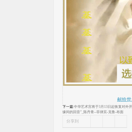
献给世
下一篇:
中华艺术宫将于3月13日起恢复对外开放
缘间的回音”_陈丹青--菲律宾-克鲁-布面
分享到