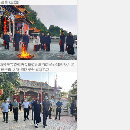
-岳西-统战部
西桂平市道教协会积极开展消防安全创建活动_道
-桂平市-火灾-消防安全-创建活动