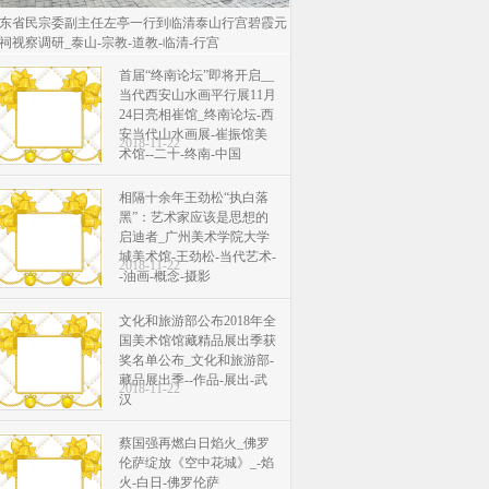
东省民宗委副主任左亭一行到临清泰山行宫碧霞元
祠视察调研_泰山-宗教-道教-临清-行宫
首届“终南论坛”即将开启__
当代西安山水画平行展11月
24日亮相崔馆_终南论坛-西
安当代山水画展-崔振馆美
2018-11-22
术馆--二十-终南-中国
相隔十余年王劲松“执白落
黑”：艺术家应该是思想的
启迪者_广州美术学院大学
城美术馆-王劲松-当代艺术-
2018-11-22
-油画-概念-摄影
文化和旅游部公布2018年全
国美术馆馆藏精品展出季获
奖名单公布_文化和旅游部-
藏品展出季--作品-展出-武
2018-11-22
汉
蔡国强再燃白日焰火_佛罗
伦萨绽放《空中花城》_-焰
火-白日-佛罗伦萨