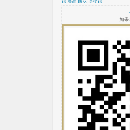
馆
展品
西汉
博物馆
如果