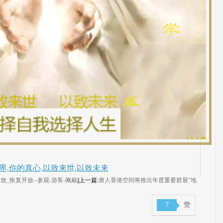
界,你的真心,以致来世,以致未来
_恢复开放--参观-游客-佩戴
||上一篇:
唐人香港空间将推出年度重要群展“地
7
赞