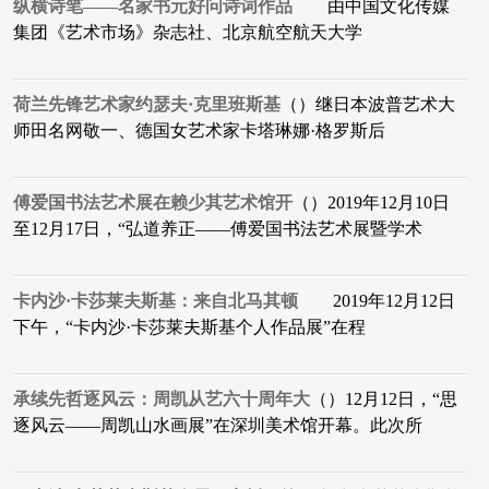
纵横诗笔——名家书元好问诗词作品
​ 由中国文化传媒
集团《艺术市场》杂志社、北京航空航天大学
荷兰先锋艺术家约瑟夫·克里班斯基
（）继日本波普艺术大
师田名网敬一、德国女艺术家卡塔琳娜·格罗斯后
傅爱国书法艺术展在赖少其艺术馆开
（）2019年12月10日
至12月17日，“弘道养正——傅爱国书法艺术展暨学术
卡内沙·卡莎莱夫斯基：来自北马其顿
2019年12月12日
下午，“卡内沙·卡莎莱夫斯基个人作品展”在程
承续先哲逐风云：周凯从艺六十周年大
（）12月12日，“思
逐风云——周凯山水画展”在深圳美术馆开幕。此次所