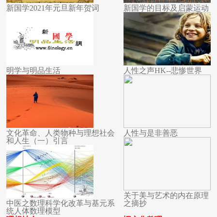
新国学2021年元旦新年贺词
新国学的目标及启蒙运动
明学与明品生活
人性之声HK--悲惨世界
文化革命、人类物种与理想社会
人性与是非善恶
和人生（一）引言
关于美与艺术的内在原理
中医之数理科学化改革与基元系
之摘抄
统人体数理模型