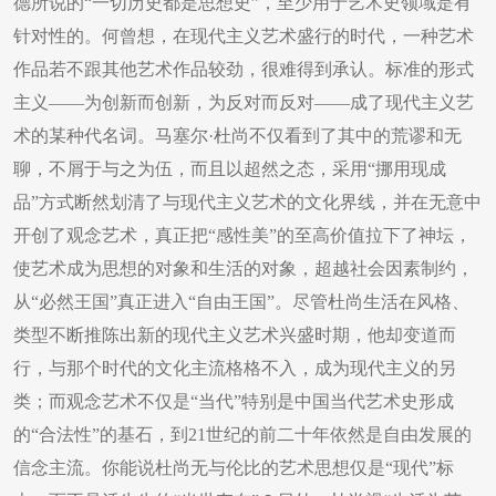
德所说的“一切历史都是思想史”，至少用于艺术史领域是有
针对性的。何曾想，在现代主义艺术盛行的时代，一种艺术
作品若不跟其他艺术作品较劲，很难得到承认。标准的形式
主义——为创新而创新，为反对而反对——成了现代主义艺
术的某种代名词。马塞尔·杜尚不仅看到了其中的荒谬和无
聊，不屑于与之为伍，而且以超然之态，采用“挪用现成
品”方式断然划清了与现代主义艺术的文化界线，并在无意中
开创了观念艺术，真正把“感性美”的至高价值拉下了神坛，
使艺术成为思想的对象和生活的对象，超越社会因素制约，
从“必然王国”真正进入“自由王国”。尽管杜尚生活在风格、
类型不断推陈出新的现代主义艺术兴盛时期，他却变道而
行，与那个时代的文化主流格格不入，成为现代主义的另
类；而观念艺术不仅是“当代”特别是中国当代艺术史形成
的“合法性”的基石，到21世纪的前二十年依然是自由发展的
信念主流。你能说杜尚无与伦比的艺术思想仅是“现代”标