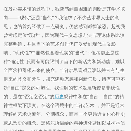
在筹办美术馆的过程中，我曾感到最困难的判断是其学术取
向——“现代”还是“当代”？我征求了不少艺术界人士的意
见，也皓首穷经做了一点研究，仍然感到诚惶诚恐。起初我
曾考虑定位“现代”，因为现代主义思想方法与理论体系比较
完整明确，并且当下的艺术创作仍广泛受到现代主义影
响，“现代性”中显然包含着现实的“当代”；但考虑正是这
种“确定性”反而有可能限制了当下的新活力和新动能，难以
全面承担引领未来的使命。“当代”尽管颇显暧昧并带有与生
俱来的歧义和矛盾，却充满动态感和创新气质，留有可容不
断“自由”定义的可塑性。我理解的艺术发展轨迹是非线性
的，是在“否定之否定”的
历史
规律中和在“自然—自由”的精
神性框架下演变。在这个语境中的“当代艺术”，并不是通常
理解的艺术史编年、分期概念，而是一个更贴近文化心理史
或思想史的概念。黑格尔所描绘的精神进化蓝图以及柯林伍