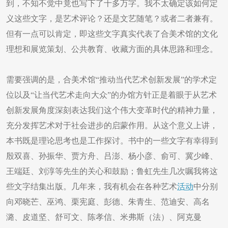
到，不知不觉中竟也写下了十多万字。我不太确定该如何定
义这些文字，是艺术评论？还是文艺随笔？或者二者兼有。
但有一点可以肯定，即这些文字真实代表了合美术馆的文化
理想和展览策划、公共教育、收藏方面的具体思路和理念。
需要强调的是，合美术馆“推动当代艺术创新发展”的学术定
位以及“让当代艺术走向大众”的办馆方针正是着眼于从艺术
创新发展角度深刻表达我们这个伟大变革时代的精神力量，
充分发挥艺术对于社会进步的启蒙作用。从这个意义上讲，
本书既是理论思考也是工作探讨。书中的一些文字有幸得到
殷双喜、孙振华、贾方舟、吕澎、杨小彦、俞可、冀少峰、
王端廷、刘淳等先生的关心和鼓励；鲁虹先生几次嘱我将这
些文字结集出版。几年来，我有机会在各种艺术
活动
中分别
向邓晓芒、巫鸿、栗宪庭、彭德、朱青生、范迪安、高名
潞、皮道坚、舒可文、陈孝信、米弗斯（法）、阿克曼