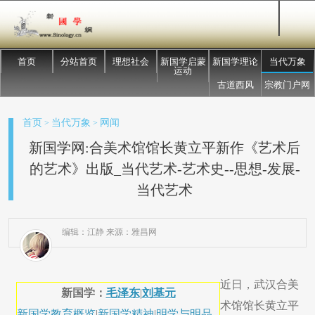
首页
分站首页
理想社会
新国学启蒙
新国学理论
当代万象
运动
古道西风
宗教门户网
首页
当代万象
网闻
>
>
新国学网:合美术馆馆长黄立平新作《艺术后
的艺术》出版_当代艺术-艺术史--思想-发展-
当代艺术
编辑：江静 来源：雅昌网
近日，武汉合美
新国学：
毛泽东
|
刘基元
术馆馆长黄立平
新国学教育概览
|
新国学精神
|
明学与明品