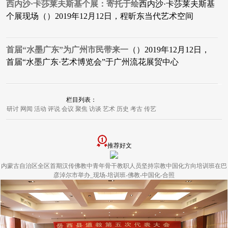
西内沙·卡莎莱夫斯基个展：寄托于绘
西内沙·卡莎莱夫斯基
个展现场（）2019年12月12日，程昕东当代艺术空间
首届“水墨广东”为广州市民带来一
（）2019年12月12日，
首届“水墨广东·艺术博览会”于广州流花展贸中心
栏目列表：
研讨
网闻
活动
评说
会议
聚焦
访谈
艺术
历史
考古
传艺
推荐好文
内蒙古自治区全区首期汉传佛教中青年骨干教职人员坚持宗教中国化方向培训班在巴
彦淖尔市举办_现场-培训班-佛教-中国化-合照