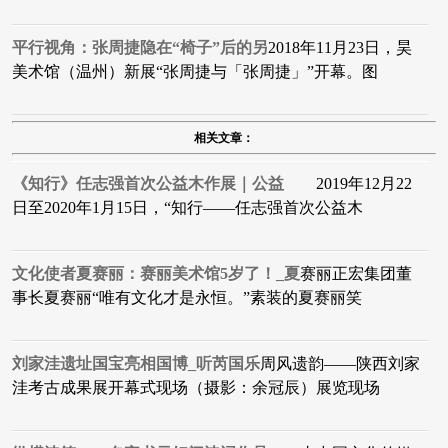
平行视角：张周捷隐在“椅子”后的另
2018年11月23日，昊
美术馆（温州）新展“张周捷与「张周捷」”开幕。图
相关文章：
《知行》任志强首次公益木作展｜公益
2019年12月22
日至2020年1月15日，“知行——任志强首次公益木
文化使者夏赛丽：赛丽美术馆5岁了！_夏
赛丽正宏集团董
事长夏赛丽“唯有文化才是永恒。”素装的夏赛丽笑
刘家洼遗址国宝亮相国博_听芮国乐
周风遗韵——陕西刘家
洼考古成果展开幕式现场（摄影：余冠辰）展览现场