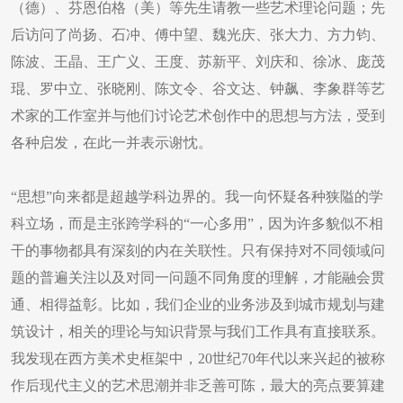
（德）、芬恩伯格（美）等先生请教一些艺术理论问题；先
后访问了尚扬、石冲、傅中望、魏光庆、张大力、方力钧、
陈波、王晶、王广义、王度、苏新平、刘庆和、徐冰、庞茂
琨、罗中立、张晓刚、陈文令、谷文达、钟飙、李象群等艺
术家的工作室并与他们讨论艺术创作中的思想与方法，受到
各种启发，在此一并表示谢忱。
“思想”向来都是超越学科边界的。我一向怀疑各种狭隘的学
科立场，而是主张跨学科的“一心多用”，因为许多貌似不相
干的事物都具有深刻的内在关联性。只有保持对不同领域问
题的普遍关注以及对同一问题不同角度的理解，才能融会贯
通、相得益彰。比如，我们企业的业务涉及到城市规划与建
筑设计，相关的理论与知识背景与我们工作具有直接联系。
我发现在西方美术史框架中，20世纪70年代以来兴起的被称
作后现代主义的艺术思潮并非乏善可陈，最大的亮点要算建