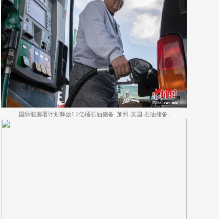
国际能源署计划释放1.2亿桶石油储备_加州-美国-石油储备-