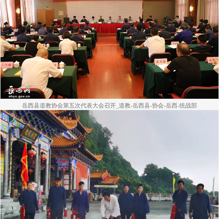
岳西县道教协会第五次代表大会召开_道教-岳西县-协会-岳西-统战部