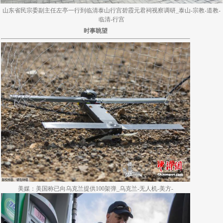
山东省民宗委副主任左亭一行到临清泰山行宫碧霞元君祠视察调研_泰山-宗教-道教-
临清-行宫
时事眺望
美媒：美国称已向乌克兰提供100架弹_乌克兰-无人机-美方-