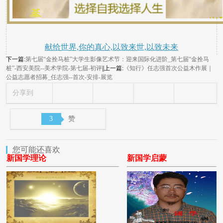
献给世界,你的真心,以致来世,以致未来
下一篇:
第七届“金拴马桩”大学生影像艺术节：迎来国际化进阶_第七届“金拴马
桩”-西安美院--美术学院-第七届-初评
||上一篇:
《知行》任志强首次公益木作展｜
公益志愿者招募_​任志强--首次-安排-展览
分享到
3
赞
您可能还喜欢
新国学理论
新国学启蒙