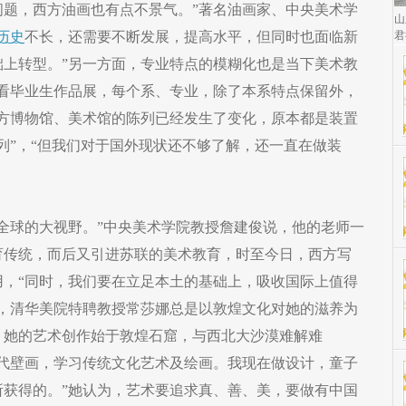
问题，西方油画也有点不景气。”著名油画家、中央美术学
山
君
历史
不长，还需要不断发展，提高水平，但同时也面临新
础上转型。”另一方面，专业特点的模糊化也是当下美术教
去看毕业生作品展，每个系、专业，除了本系特点保留外，
西方博物馆、美术馆的陈列已经发生了变化，原本都是装置
列”，“但我们对于国外现状还不够了解，还一直在做装
全球的大视野。”中央美术学院教授詹建俊说，他的老师一
育传统，而后又引进苏联的美术教育，时至今日，西方写
用，“同时，我们要在立足本土的基础上，吸收国际上值得
时，清华美院特聘教授常莎娜总是以敦煌文化对她的滋养为
。她的艺术创作始于敦煌石窟，与西北大沙漠难解难
历代壁画，学习传统文化艺术及绘画。我现在做设计，童子
所获得的。”她认为，艺术要追求真、善、美，要做有中国