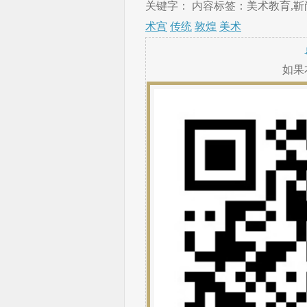
关键字： 内容标签：美术教育,靳尚
术宫
传统
敦煌
美术
如果