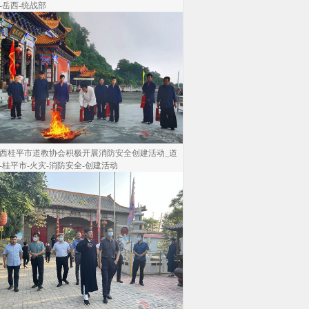
-岳西-统战部
西桂平市道教协会积极开展消防安全创建活动_道
-桂平市-火灾-消防安全-创建活动