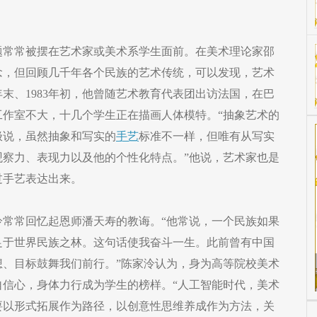
题常常被摆在艺术家或美术系学生面前。在美术理论家邵
念，但回顾几千年各个民族的艺术传统，可以发现，艺术
年末、1983年初，他曾随艺术教育代表团出访法国，在巴
工作室不大，十几个学生正在描画人体模特。“抽象艺术的
极说，虽然抽象和写实的
手艺
标准不一样，但唯有从写实
观察力、表现力以及他的个性化特点。”他说，艺术家也是
过手艺表达出来。
泠常常回忆起恩师潘天寿的教诲。“他常说，一个民族如果
足于世界民族之林。这句话使我奋斗一生。此前曾有中国
想、目标鼓舞我们前行。”陈家泠认为，身为高等院校美术
自信心，身体力行成为学生的榜样。“人工智能时代，美术
要以形式拓展作为路径，以创意性思维养成作为方法，关