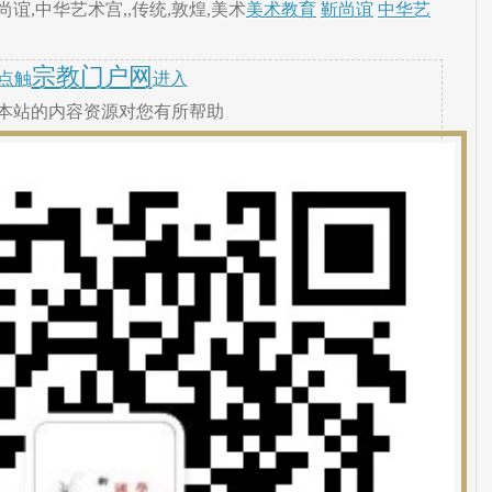
谊,中华艺术宫,,传统,敦煌,美术
美术教育
靳尚谊
中华艺
宗教门户网
点触
进入
本站的内容资源对您有所帮助