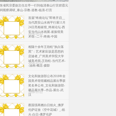
东省民宗委副主任左亭一行到临清泰山行宫碧霞元
祠视察调研_泰山-宗教-道教-临清-行宫
首届“终南论坛”即将开启__
当代西安山水画平行展11月
24日亮相崔馆_终南论坛-西
安当代山水画展-崔振馆美
2018-11-22
术馆--二十-终南-中国
相隔十余年王劲松“执白落
黑”：艺术家应该是思想的
启迪者_广州美术学院大学
城美术馆-王劲松-当代艺术-
2018-11-22
-油画-概念-摄影
文化和旅游部公布2018年全
国美术馆馆藏精品展出季获
奖名单公布_文化和旅游部-
藏品展出季--作品-展出-武
2018-11-22
汉
蔡国强再燃白日焰火_佛罗
伦萨绽放《空中花城》_-焰
火-白日-佛罗伦萨