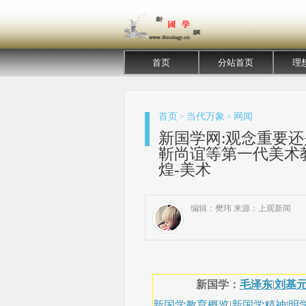
首页
分站首页
理
首页
当代万象
网闻
>
>
新国学网:观念重要
靳尚谊等第一代美术教
煌-美术
编辑：樊玮 来源：上观新闻
新国学：
毛泽东
|
刘基
新国学教育概览
|
新国学精神
|
明