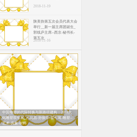
2018-11-19
陕美协第五次会员代表大会
举行__新一届主席团诞生_
郭线庐主席--西京-秘书长-
第五次
2018-11-16
中国雕塑的代际转换与新路径建构：2018大
铜雕塑双年展_吕品昌-孙振华-双年展-雕塑--
艺术-具象-材料