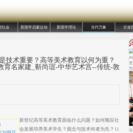
想社会
新国学启蒙运动
新国学理论
当代万象
古道
内
还是技术重要？高等美术教育以何为重？
坚
育名家建_靳尚谊-中华艺术宫--传统-敦
培
新世纪高等美术教育面临什么问题？如何顺应社
元
会发展培养美术学生？观念与技术何者为先？11
岳
学与明品