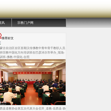
西风
宗教门户网
推荐好文
蒙古自治区全区首期汉传佛教中青年骨干教职人员
持宗教中国化方向培训班在巴彦淖尔市举办_现场-
训班-佛教-中国化-合照
西县道教协会第五次代表大会召开_道教-岳西县-协