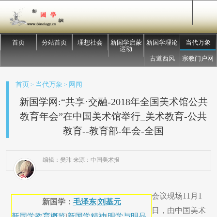
首页
分站首页
理想社会
新国学启蒙
新国学理论
当代万象
运动
古道西风
宗教门户网
首页
当代万象
网闻
>
>
新国学网:“共享·交融-2018年全国美术馆公共
教育年会”在中国美术馆举行_美术教育-公共
教育--教育部-年会-全国
编辑：樊玮 来源：中国美术报
会议现场11月1
新国学：
毛泽东
|
刘基元
日，由中国美术
新国学教育概览
|
新国学精神
|
明学与明品