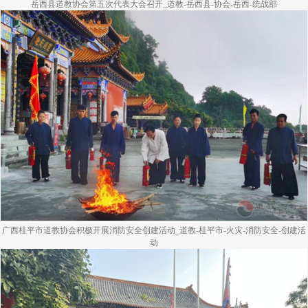
岳西县道教协会第五次代表大会召开_道教-岳西县-协会-岳西-统战部
广西桂平市道教协会积极开展消防安全创建活动_道教-桂平市-火灾-消防安全-创建活
动