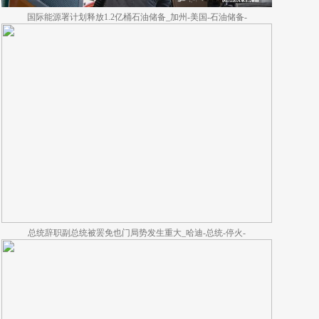
国际能源署计划释放1.2亿桶石油储备_加州-美国-石油储备-
总统辞职副总统被罢免也门局势发生重大_哈迪-总统-停火-