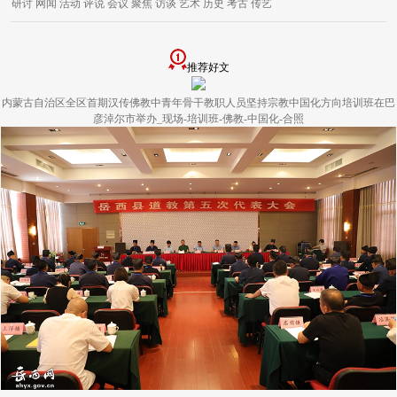
研讨
网闻
活动
评说
会议
聚焦
访谈
艺术
历史
考古
传艺
推荐好文
内蒙古自治区全区首期汉传佛教中青年骨干教职人员坚持宗教中国化方向培训班在巴
彦淖尔市举办_现场-培训班-佛教-中国化-合照