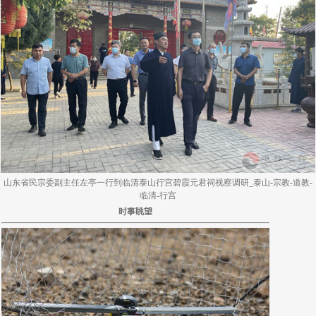
山东省民宗委副主任左亭一行到临清泰山行宫碧霞元君祠视察调研_泰山-宗教-道教-
临清-行宫
时事眺望