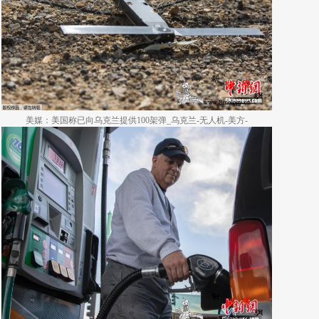
美媒：美国称已向乌克兰提供100架弹_乌克兰-无人机-美方-