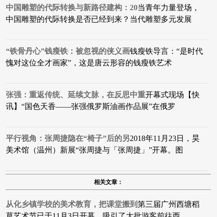
中国雕塑的代际转换与新路径建构：20
当青年力量登场，
中国雕塑的代际转换是否已经到来？当代雕塑多元发展
“铁骨丹心”钱瘦铁：被忽视的侠义画
钱瘦铁导言：“是时代
愧对这位全才画家”，这是唐云形容的钱瘦铁艺术
张强：重返传统、延续文脉，在反思中重
开幕式现场【快
讯】“国色天香——张强俄罗斯油画作品展”在俄罗
平行视角：张周捷隐在“椅子”后的另
2018年11月23日，昊
美术馆（温州）新展“张周捷与「张周捷」”开幕。图
相关文章：
从化乡镇学校的美术教育，把课堂搬到
第三届广州西塘稻
草艺术节已于11月3日开幕，吸引了大批游客前往西