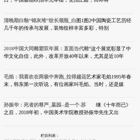
清晚期白釉“锦灰堆”纹长颈瓶_白
图1图2中国陶瓷工艺历经
几千年的传承与发展，装饰纹样丰富多彩，特别
2018中国大同雕塑双年展：直面当代雕
“这个展览彰显了中
华文化自信，此外，改革开放40年以来，尤其是近10年
毛焰：我喜欢在两极中奔跑_拉得越远
艺术家毛焰1995年春
末，韩东第一次听说，有位画家叫毛焰。当时，还是媒
孙振华：死者的尊严_墓园--是一个-苏
继《十年而已》
之后，2018年初，中国美术学院教授孙振华先生又出
栏目列表：