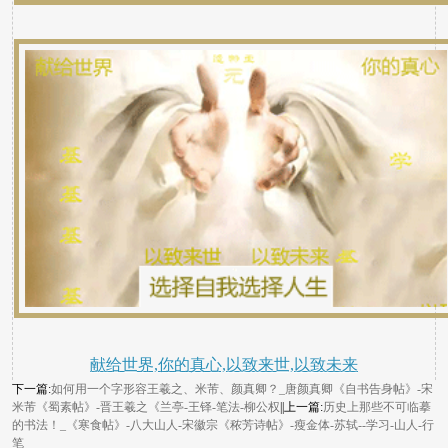
献给世界,你的真心,以致来世,以致未来
下一篇:
如何用一个字形容王羲之、米芾、颜真卿？_唐颜真卿《自书告身帖》-宋
米芾《蜀素帖》-晋王羲之《兰亭-王铎-笔法-柳公权
||上一篇:
历史上那些不可临摹
的书法！_《寒食帖》-八大山人-宋徽宗《秾芳诗帖》-瘦金体-苏轼--学习-山人-行
笔