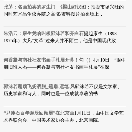
张茅：名画拍卖的罗生门_《梁山好汉
​图：拍卖市场兴旺的
同时艺术品争议亦随之高涨/资料图片拍卖场上，
朱浩云：康生凭啥叫板郭沫若和齐白石
提起康生（1898—
1975年）大凡“文革”过来人并不陌生，他是中国现代政
何香凝与南社社友书画手札展开幕！勾
（）4月10日，“眼中
朋旧谁人杰——何香凝与南社社友书画手札展”在深
郭沫若题扇飞扬洒脱_题扇-运笔-风
​郭沫若不仅是文学家、
历史学家和诗人，同时也是一位成就卓著的书
“尹瘦石百年诞辰回顾展”在北京画
1月11日，由中国文学艺
术界联合会、中国美术家协会主办，北京画院、