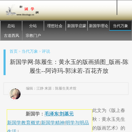
总站
分站
理想社会
新国学启蒙
新国学理论
当代万象
古道西风
宗教门户
首页
当代万象
评说
>
>
新国学网:陈履生：黄永玉的版画插图_版画-陈
履生--阿诗玛-郭沫若-百花齐放
编辑：江静 来源：陈履生美术馆
此文为《版上春
新国学：
毛泽东
|
刘基元
秋：黄永玉先生
新国学教育概览
|
新国学精神
|
明学与明品
的版画艺术》的
生活
|