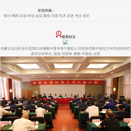
栏目列表：
研讨
网闻
活动
评说
会议
聚焦
访谈
艺术
历史
考古
传艺
推荐好文
内蒙古自治区全区首期汉传佛教中青年骨干教职人员坚持宗教中国化方向培训班在巴
彦淖尔市举办_现场-培训班-佛教-中国化-合照