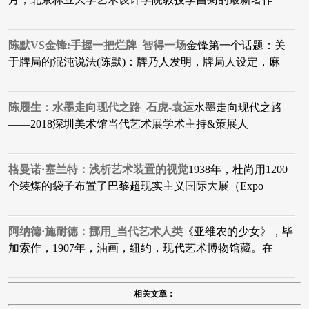
陈默VS金锋:手握一把烂牌_智得一场
金锋第一个话题：关
于牌局的混沌说法(陈默)：牌乃人发明，牌局人设定，麻
陈履生：水墨走向现代之路_石虎-袁运
水墨走向现代之路
——2018深圳美术馆当代艺术展学术主持&策展人
格曼诺·塞兰特：浅析艺术装置的视觉
1938年，杜尚用1200
个装煤的袋子布置了巴黎超现实主义国际大展（Expo
阿纳德·施耐德：挪用_当代艺术人类
​《亚维农的少女》，毕
加索作，1907年，油画，纽约，现代艺术博物馆藏。在
相关文章：