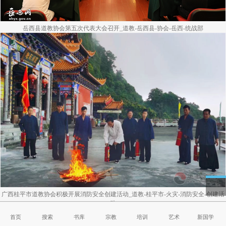
岳西县道教协会第五次代表大会召开_道教-岳西县-协会-岳西-统战部
广西桂平市道教协会积极开展消防安全创建活动_道教-桂平市-火灾-消防安全-创建活
动
首页
搜索
书库
宗教
培训
艺术
新国学