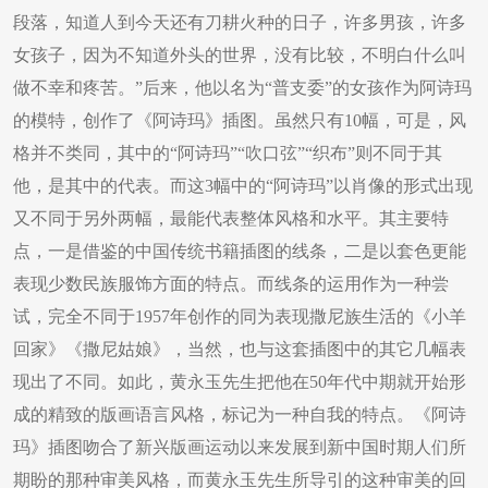
段落，知道人到今天还有刀耕火种的日子，许多男孩，许多
女孩子，因为不知道外头的世界，没有比较，不明白什么叫
做不幸和疼苦。”后来，他以名为“普支委”的女孩作为阿诗玛
的模特，创作了《阿诗玛》插图。虽然只有10幅，可是，风
格并不类同，其中的“阿诗玛”“吹口弦”“织布”则不同于其
他，是其中的代表。而这3幅中的“阿诗玛”以肖像的形式出现
又不同于另外两幅，最能代表整体风格和水平。其主要特
点，一是借鉴的中国传统书籍插图的线条，二是以套色更能
表现少数民族服饰方面的特点。而线条的运用作为一种尝
试，完全不同于1957年创作的同为表现撒尼族生活的《小羊
回家》《撒尼姑娘》，当然，也与这套插图中的其它几幅表
现出了不同。如此，黄永玉先生把他在50年代中期就开始形
成的精致的版画语言风格，标记为一种自我的特点。《阿诗
玛》插图吻合了新兴版画运动以来发展到新中国时期人们所
期盼的那种审美风格，而黄永玉先生所导引的这种审美的回