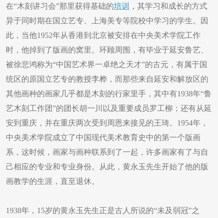
在“木刻讲习会”那里获得基础的
培训
，其学习和成长的方式
异于同时期在国立艺专、上海美专等院校中学习的学生。因
此，当他1952年从香港到北京被安排在中央美术学院工作
时，他掉到了版画的窝里。环顾周围，有毕业于延安鲁艺、
被徐悲鸿称为“中国艺术界一卓绝之天才”的古元，有属于国
统区的原国立艺专的教授李桦，而那些来自延安和解放区的
其他画种的画家几乎都是木刻的行家里手，其中有1938年“鲁
艺木刻工作团”的团长胡一川以及重要成员罗工柳；还有从延
安到重庆，并在重庆两次受到周恩来接见的王琦。1954年，
中央美术学院成立了中国现代美术教育史中的第一个版画
系，这时候，画家与画种联系到了一起，许多画家有了与自
己相应的专业和专业身份。从此，黄永玉先生开始了他的版
画教学的生涯，直至退休。
1938年，15岁的黄永玉先生正是古人所说的“未及弱冠”之