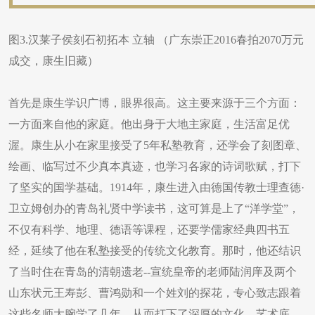
图3.汉莱子侯刻石初拓本 立轴 （广东崇正2016春拍2070万元
成交，康生旧藏）
首先是康生学识广博，眼界很高。这主要来源于三个方面：
一方面来自他的家庭。他出身于大地主家庭，生活富足优
渥。康生从小在家里接受了5年私塾教育，还学会了刻图章、
绘画、临写过不少真本真迹，也学习各家的诗词歌赋，打下
了坚实的国学基础。1914年，康生进入由德国传教士理查德·
卫立姆创办的青岛礼贤中学读书，这可算是上了“洋学堂”，
不仅有科学、地理、德语等课程，还要学儒家经典四书五
经，延续了他在私塾接受的传统文化教育。那时，他还结识
了当时住在青岛的清朝遗老--宣统皇帝的老师陆润庠及两个
山东状元王寿彭、曹鸿勋和一个姓刘的探花，专心致志跟着
这些名师大腕学了几年，从而打下了深厚的文化、艺术底