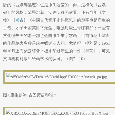
版的《曹娥碑墨迹》也是康生题签的，而且是模仿《曹娥
碑》的风格，笔墨沉着、安静，颇为耐看。还有当年《文
物》《
考古
》《中國古代音乐史料概览》的题字也是康生的
手笔。才子田家英目下无尘，唯独对康生青睐有加；一些有
文化懂书画的老干部也会向康生求字求画，目前市场上露面
的作品绝大多数是康生赠送友人的。尤值得一提的是：1961
年10月上海朵云轩曾木板水印过康生的一件《墨菊》，可见
文博机构对康生绘画艺术的认可。（图7—10）
图7.康生题签“古巴谚语印谱 ”