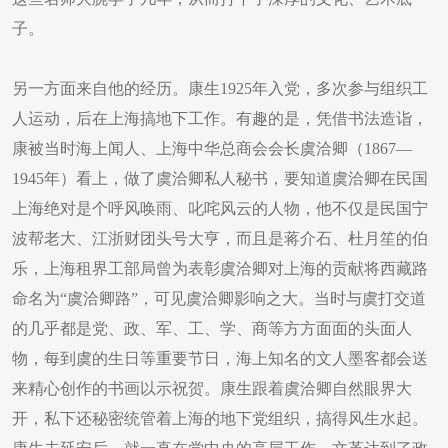
子。
另一方面来自他的经历。康生1925年入党，多次参与组织工
人运动，后在上海搞地下工作。有趣的是，凭借书法造诣，
康被当时海上闻人、上海中华总商会会长虞洽卿（1867—
1945年）看上，做了虞洽卿私人秘书，要知道虞洽卿在民国
上海绝对是个呼风唤雨、叱咤风云的人物，他不仅是民国宁
波帮老大、江浙财团头号大亨，而且是蒋介石、杜月笙的伯
乐，上海租界工部局曾为表彰虞洽卿对上海的贡献将西藏路
命名为“虞洽卿路”，可见虞洽卿影响之大。当时与虞打交道
的几乎都是党、政、军、工、学、商等方方面面的头面人
物，每到虞的生日等重要节日，海上知名的文人墨客都会送
来精心创作的书画以示祝贺。康生跟着虞洽卿自然眼界大
开，私下还秘密统管着上海的地下党组织，搞得风生水起。