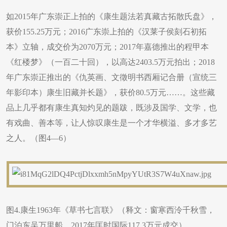
如2015年广东崇正上拍的《康生题法若真藏古拓散氏盘》，
获价155.25万元；2016广东崇上拍的《汉莱子侯刻石初拓
本》立轴，成交价为2070万元；2017年嘉德推出的程甲本
《红楼梦》（一百二十回），以高达2403.5万元拍出；2018
年广东崇正推出的《仇英画、文徵明书西厢记合册（宣统三
年影印本）康生旧藏并长题》，获价80.5万元……。这些藏
品上几乎都有康生真知灼见的题跋，既涉及国学、文学，也
有戏曲、善本等，让人惊叹康生是一个才华横溢、多才多艺
之人。（图4—6）
图4.康生1963年《草书七言联》（释文：窗寒西泠千秋雪，
门泊东吴万里船。2017年匡时国际117.3万元成交）