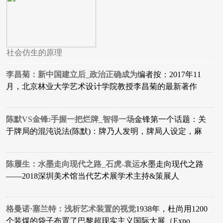
社会仿生的原理
李昌菊：新中国建立后_政治正确成为
编者按：2017年11
月，北京林业大学艺术设计学院教授李昌菊的最新著作
陈默VS金锋:手握一把烂牌_智得一场
金锋第一个话题：关
于牌局的混沌说法(陈默)：牌乃人发明，牌局人设定，麻
陈履生：水墨走向现代之路_石虎-袁运
水墨走向现代之路
——2018深圳美术馆当代艺术展学术主持&策展人
格曼诺·塞兰特：浅析艺术装置的视觉
1938年，杜尚用1200
个装煤的袋子布置了巴黎超现实主义国际大展（Expo