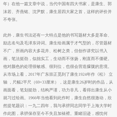
年）在他一篇文章中说，当代中国有四大书家，是康生、郭
沫若、齐燕铭、沈尹默，康生居四大家之首，这样的评价并
不夸张。
此外，康生书法还有一大特点是他的书写题材大多是革命、
励志名句及毛泽东诗词。康生绘画属于才气型的，尽管题材
不广，所画内容大多花卉、松树之类，但创作讲究以书入
画，笔法挺劲，似拙实工，生动而不张扬，刚直而不僵硬。
他对颜色的处理很敏感、很到位，也很会营造朦胧的意境。
从市场上看，2017年广东崇正觅到了康生1924年作《松》 立
轴 ，尺幅2平尺（69×33厘米），这是康生26岁时的作品，从
画面看，笔划挺劲，结构严谨，功力非凡，看得出康生从小
就习过绘画。1966年当他看到此作时，康生自然很激动，欣
然提笔题识：一九二四年，我与承骍同志同学于上海大学时
作此图，承骍保存至今不失且加裱褙。重睹旧迹，感忱何