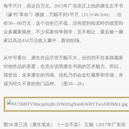
每平尺计，高达百万元。2015年广东崇正上拍的康生左手书
《篆书“革命”》横披，尺幅不到1平尺（21.5×46.5cm），估
价50—80万元，这个估价已不低，没有想到拍卖时仍就受到
众多藏家疯抢，不少买家你争我夺，互不相让，最后被一藏
家以高达414万元收入囊中，轰动拍场。
从中可看出，康生作品尽管尺幅不大，但仍挡不住各路藏家
对他作品的喜爱，也充分说明康生书画的艺术魅力。所以，
我坚信：未来康生的书画、信札乃仍会走红藏界和市场，并
成为经久不衰的热门品种。（图18—26）
图18.张三洗（康生笔名）《一尘不染》 立轴（2017年广东崇