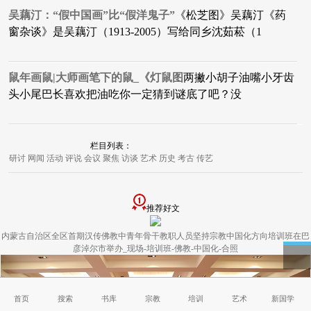
吴藕汀：“假中国画”比“假洋鬼子”
《松芝图》吴藕汀《药
窗杂谈》是吴藕汀（1913-2005）写给同乡沈茹菘（1
鼠年画鼠|大师画笔下的鼠_《灯鼠图
两撇小胡子油嘴小牙齿
头小尾巴长喜欢把油吃你一定猜到谜底了吧？没
栏目列表：
研讨
网闻
活动
评说
会议
聚焦
访谈
艺术
历史
考古
传艺
推荐好文
内蒙古自治区全区首期汉传佛教中青年骨干教职人员坚持宗教中国化方向培训班在巴
彦淖尔市举办_现场-培训班-佛教-中国化-合照
首页
搜索
书库
宗教
培训
艺术
新国学