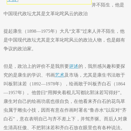
并不陌生，他是
中国现代政坛尤其是文革叱咤风云的政治
提起康生（1898—1975年）大凡“文革”过来人并不陌生，他
是中国现代政坛尤其是文革叱咤风云的政治人物，也是颇有
争议的政治家。
但是，政治上的评价不是我所要
评述
的，我所感兴趣和要探
究的是康生的学识、书画
艺术
及市场，尤其是康生书法敢于
叫板郭沫若（1892—1978年），绘画敢于叫板齐白石（1864
—1957年）。他曾曰“用脚夹着棍儿写都比郭沫若写得好”。
康生对自己的绘画功底也很自负，在他看来齐白石的花鸟草
虫属于雕虫小技，因而有意在作画时署名“鲁赤水”以应对“齐
白石”，意在表明自己与齐不差上下，并驾齐驱。而后人对康
生清高狂傲、不把郭沫若和齐白石放在眼里也有各种说法。