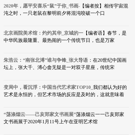
2020年，愿平安喜乐“鼠”于你_书画-
【编者按】相传宇宙混
沌之时，一只老鼠在黎明前夕将混沌咬破一个口
北京画院美术馆：灼灼其华_京城的一
【编者语】春节，是
中华民族最隆重、最热闹的一个传统节日，也是万家
朱浩云：“南张北溥”谁与争锋_张大
导语：在20世纪中国画
坛上，张大千、溥心畲无疑是一对双子星座，传统宋
变局中，看沉浮：中国当代艺术家TOP10_
我们都认为好的
艺术是永恒的，但艺术市场的反应是及时的，这就意味着
“荡涤烟云——己亥郑家文书画展”
荡涤烟云一一己亥郑家
文书画展于2020年1月11号上午在亚明艺术馆