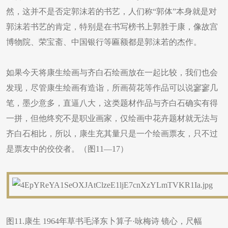
然，这并不是否定郭沫若的书艺，人们称“郭体”本身就是对
郭沫若书艺的肯定，特别是在书写榜书上郭胜于康，像故宫
博物院、荣宝斋、中国银行等匾额都是郭沫若的杰作。
如果今天将康生绘画与齐白石绘画放在一起比较，我们也会
发现，尽管康生绘画有造诣，所画荷花等作品可以说寥寥几
笔，墨少意多，直逼八大，这类题材作品与齐白石确实有得
一拼，但他终究不是职业画家，仅绘画中花卉题材就无法与
齐白石相比，所以，康生充其量只是一个绘画票友，只不过
是票友中的佼佼者。（图11—17）
图11.康生 1964年草书毛泽东卜算子·咏梅诗 镜心，尺幅