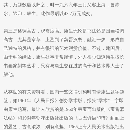
其，乃题数语以归之，时一九六六年三月又客上海，鲁赤
水。钤印：康生。此作最后以43.7万元成交。
第三是格调高古，观赏度高。康生无论是书法还是国画格调
高古，尤其是章草，上溯到了魏晋汉书，融汇一炉，形成自
己独特的风格，并有很强的艺术观赏价值。不过，建国后，
由于毛的缘故，康生处事非常谨慎，外人很少知道康生擅长
书画篆刻等艺术，只有与康生交往过的高干和艺术界人士了
解他。
从存世的有关资料看，国内一些文博机构时有请康生题字题
签，如1961年《人民日报》创办学术版，报头“学术”二字即
由康生题写。最让人欣赏的是1960年荣宝斋出版的《宝晋斋
法帖》和1964年朝花出版社出版的《古巴谚语印谱》封面上
的题签，古意浓浓，别有意趣。1965上海人民美术出版社出