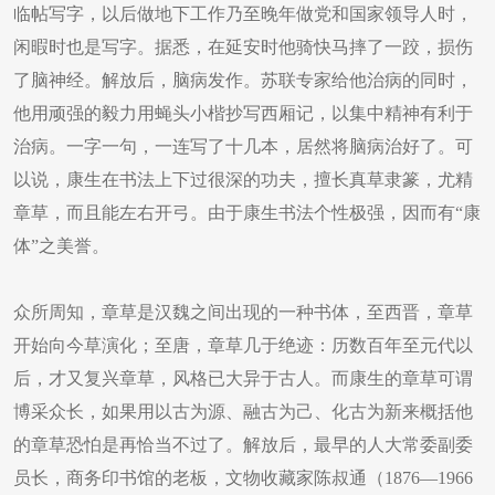
临帖写字，以后做地下工作乃至晚年做党和国家领导人时，
闲暇时也是写字。据悉，在延安时他骑快马摔了一跤，损伤
了脑神经。解放后，脑病发作。苏联专家给他治病的同时，
他用顽强的毅力用蝇头小楷抄写西厢记，以集中精神有利于
治病。一字一句，一连写了十几本，居然将脑病治好了。可
以说，康生在书法上下过很深的功夫，擅长真草隶篆，尤精
章草，而且能左右开弓。由于康生书法个性极强，因而有“康
体”之美誉。
众所周知，章草是汉魏之间出现的一种书体，至西晋，章草
开始向今草演化；至唐，章草几于绝迹：历数百年至元代以
后，才又复兴章草，风格已大异于古人。而康生的章草可谓
博采众长，如果用以古为源、融古为己、化古为新来概括他
的章草恐怕是再恰当不过了。解放后，最早的人大常委副委
员长，商务印书馆的老板，文物收藏家陈叔通（1876—1966