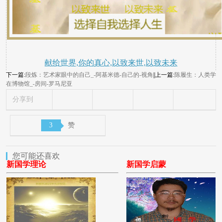
献给世界,你的真心,以致来世,以致未来
下一篇:
段炼：艺术家眼中的自己_-阿基米德-自己的-视角
||上一篇:
陈履生：人类学
在博物馆_-房间-罗马尼亚
分享到
3
赞
您可能还喜欢
新国学理论
新国学启蒙