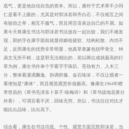
底气，更是他自信自负的资本。所以，康对于艺术界不少同
仁是看不上眼的，尤其是对郭沫若和齐白石，不仅相互之间
有较劲之举，相互不服气，而且用言语表达自己的不屑。如
果今天将康生书法与郭沫若书法放在一起比较，我们不难发
现，郭的字在康字面前就显得媚俗疲软、结构松散、内功不
足，反而康生的优势非常明显，他真草隶篆包括甲骨文、钟
鼎文无所不精，这是郭无法相比的，若以两位成就最高的行
草为例，康生书作单个字看字字珠玑、苍劲有力、入木三
分，整体看潇洒飘逸、协调舒服、金石味浓，不仅让观者一
看便知是“康体”，而且视觉观赏价值极高。像康生1964年赠
李世昌的《草书毛泽东卜算子·咏梅诗》和《草书战地花黄分
外香》，可谓百看不厌，回味无穷。所以，书法往往对比才
能比出品味，比出高下。
综合看，康生在书法功底、个性、观赏方面完胜郭沫若，当