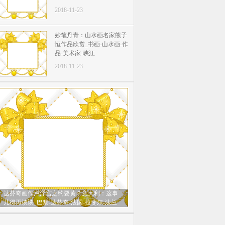
2018-11-23
妙笔丹青：山水画名家熊子
恒作品欣赏_书画-山水画-作
品-美术家-峡江
2018-11-23
达芬奇画作卢浮宫之约要黄？意大利：这事
儿得再谈谈_巴黎-达芬奇-法国-拉斐尔-法兰