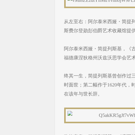
从左至右：阿尔泰米西娅・简提列斯
斯费尔登勋彭伯爵艺术收藏馆提
阿尔泰米西娅・简提列斯基，《古琵
福德康涅狄格州沃兹沃思学会艺
终其一生，简提列斯基曾创作过三
时面世；第二幅作于1620年代，
在该年与世长辞。