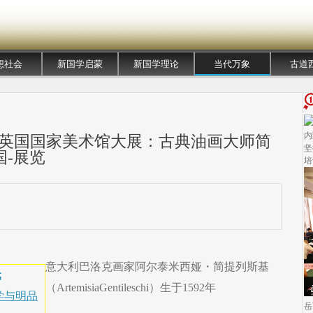
想社会
新国学启蒙
新国学理论
当代万象
古道
内
助英国国家美术馆大展：古典油画大师简
坚
国-展览
培
意大利巴洛克画家阿尔泰米西娅・简提列斯基
元
（ArtemisiaGentileschi）生于1592年
学与明品
岳