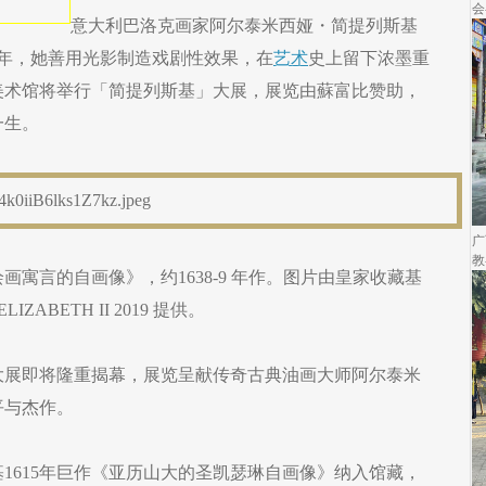
会
意大利巴洛克画家阿尔泰米西娅・简提列斯基
i）生于1592年，她善用光影制造戏剧性效果，在
艺术
史上留下浓墨重
美术馆将举行「简提列斯基」大展，展览由蘇富比赞助，
一生。
广
教
寓言的自画像》，约1638-9 年作。图片由皇家收藏基
ELIZABETH II 2019 提供。
大展即将隆重揭幕，展览呈献传奇古典油画大师阿尔泰米
平与杰作。
基1615年巨作《亚历山大的圣凯瑟琳自画像》纳入馆藏，