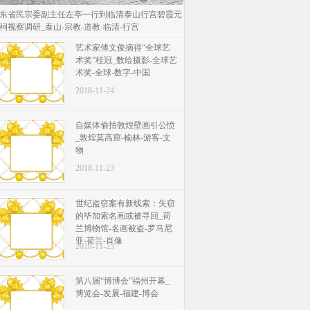
东省民宗委副主任左亭一行到临清泰山行宫碧霞元
祠视察调研_泰山-宗教-道教-临清-行宫
艺术家傅文俊摘得“全球艺
术奖”桂冠_数绘摄影-全球艺
术奖-全球-数字-中国
2018-11-24
自媒体偷拍敦煌壁画引公愤
_敦煌莫高窟-榆林-游客-文
物
2018-11-23
世纪盗窃案有新线索：失窃
的毕加索名画或被寻回_荷
兰博物馆-名画被盗-罗马尼
亚-荷兰-肖像
2018-11-23
第八届“博博会”福州开幕_
博览会-发展-福建-博会