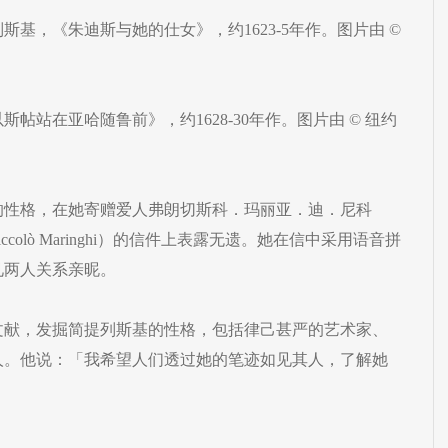
斯基，《朱迪斯与她的仕女》，约1623-5年作。图片由 ©
帖站在亚哈随鲁前》，约1628-30年作。图片由 © 纽约
的性格，在她寄赠爱人弗朗切斯科．玛丽亚．迪．尼科
di Niccolò Maringhi）的信件上表露无遗。她在信中采用语音拼
见两人关系亲昵。
文献，发掘简提列斯基的性格，包括律己甚严的艺术家、
人。他说：「我希望人们透过她的笔迹如见其人，了解她