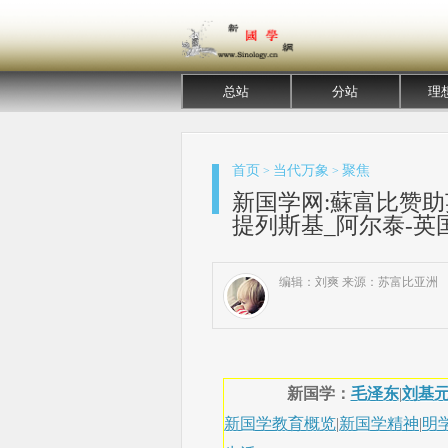
总站
分站
理
首页
当代万象
聚焦
>
>
新国学网:蘇富比赞
提列斯基_阿尔泰-英
编辑：刘爽 来源：苏富比亚洲
新国学：
毛泽东
|
刘基
新国学教育概览
|
新国学精神
|
明