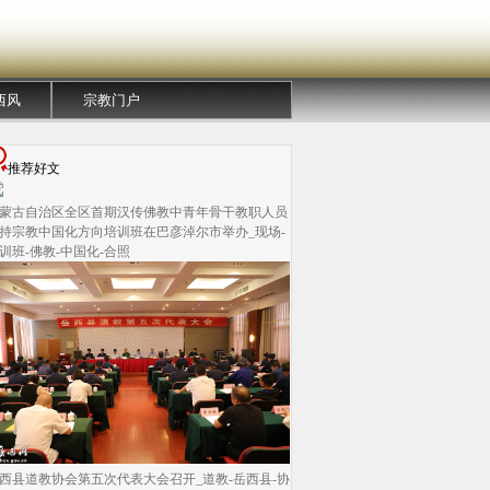
西风
宗教门户
推荐好文
蒙古自治区全区首期汉传佛教中青年骨干教职人员
持宗教中国化方向培训班在巴彦淖尔市举办_现场-
训班-佛教-中国化-合照
西县道教协会第五次代表大会召开_道教-岳西县-协