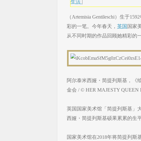
生活
|
（Artemisia Gentilesch
彩的一笔。今年春天，
英国
国家
从不同时期的作品回顾她精彩的
阿尔泰米西娅・简提列斯基，《绘画
金会 / © HER MAJESTY QUEEN 
英国国家美术馆「简提列斯基」
西娅・简提列斯基硕果累累的生
国家美术馆在2018年将简提列斯