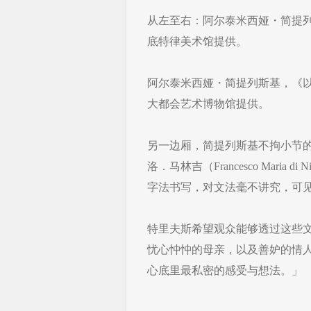
​从左至右：阿尔泰米西娅・简提列
底特律美术馆提供。
阿尔泰米西娅・简提列斯基，《以斯
大都会艺术博物馆提供。
另一边厢，简提列斯基不拘小节
洛．马林吉（Francesco Maria 
字法书写，对文法毫不讲究，可
特里夫斯希望观众能够透过这些
忧心忡忡的母亲，以及善妒的情
心底里最私密的感受与想法。」