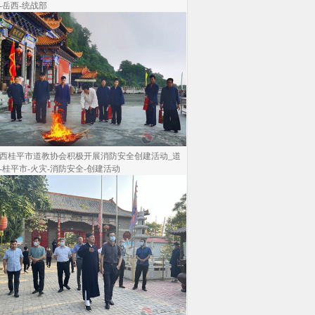
-岳西-统战部
西桂平市道教协会积极开展消防安全创建活动_道
-桂平市-火灾-消防安全-创建活动