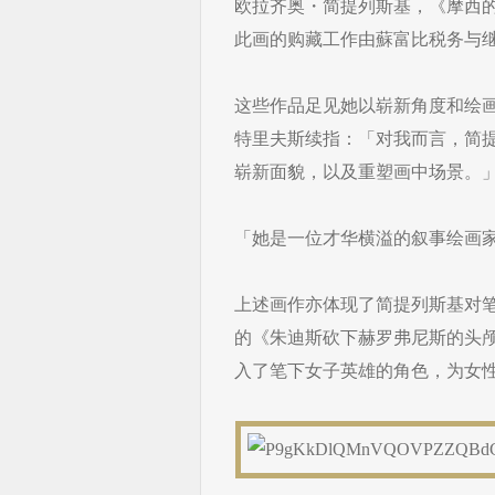
欧拉齐奥・简提列斯基，《摩西的发
此画的购藏工作由蘇富比税务与
这些作品足见她以崭新角度和绘
特里夫斯续指：「对我而言，简
崭新面貌，以及重塑画中场景。
「她是一位才华横溢的叙事绘画
上述画作亦体现了简提列斯基对笔下
的《朱迪斯砍下赫罗弗尼斯的头
入了笔下女子英雄的角色，为女