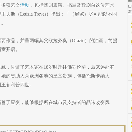
过多项艺文
活动
，包括戏剧表演、书展及歌剧向这位艺术
山
君
斯（Letizia Treves）指出：「（展览）尽可能以不同
」。
要作品，并呈两幅其父欧拉齐奥（Orazio）的油画，简提
画室开启。
藏，见证了艺术家在18岁时迁往佛罗伦萨，后来远赴罗
。她的赞助人为欧洲各地的皇室贵族，包括托斯卡纳大
国王菲利普四世。
基善于应变，能够根据所在城市及支持者的品味改变风