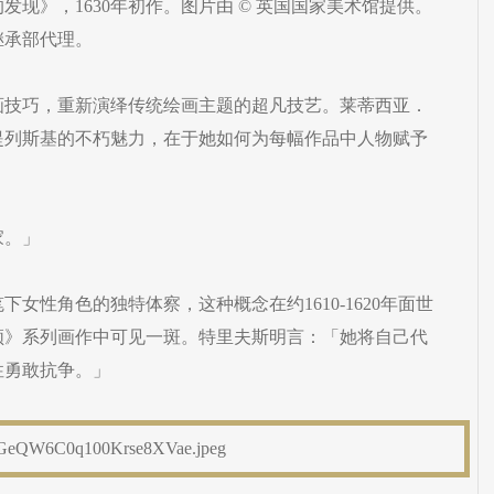
现》，1630年初作。图片由 © 英国国家美术馆提供。
继承部代理。
画技巧，重新演绎传统绘画主题的超凡技艺。莱蒂西亚．
提列斯基的不朽魅力，在于她如何为每幅作品中人物赋予
」
家。」
女性角色的独特体察，这种概念在约1610-1620年面世
颅》系列画作中可见一斑。特里夫斯明言：「她将自己代
性勇敢抗争。」