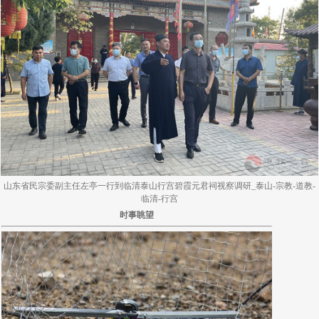
山东省民宗委副主任左亭一行到临清泰山行宫碧霞元君祠视察调研_泰山-宗教-道教-
临清-行宫
时事眺望