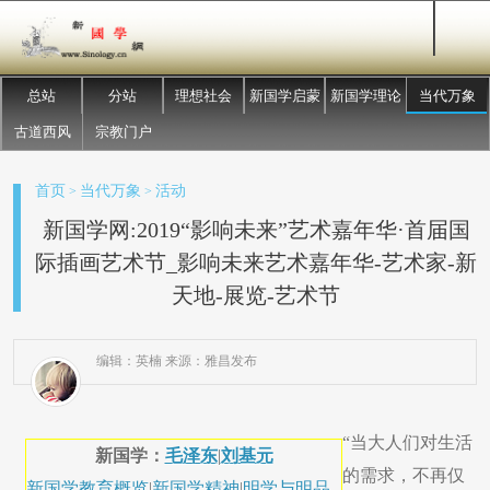
总站
分站
理想社会
新国学启蒙
新国学理论
当代万象
古道西风
宗教门户
首页
当代万象
活动
>
>
新国学网:2019“影响未来”艺术嘉年华·首届国
际插画艺术节_影响未来艺术嘉年华-艺术家-新
天地-展览-艺术节
编辑：英楠 来源：雅昌发布
“当大人们对生活
新国学：
毛泽东
|
刘基元
的需求，不再仅
新国学教育概览
|
新国学精神
|
明学与明品