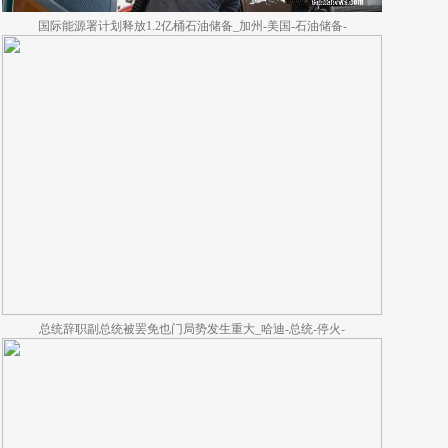
国际能源署计划释放1.2亿桶石油储备_加州-美国-石油储备-
总统辞职副总统被罢免也门局势发生重大_哈迪-总统-停火-