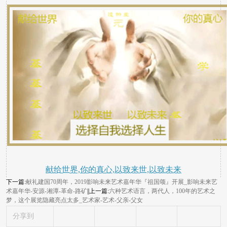
献给世界,你的真心,以致来世,以致未来
下一篇:
献礼建国70周年，2019影响未来艺术嘉年华『祖国颂』开展_影响未来艺
术嘉年华-安源-湘潭-革命-路矿
||上一篇:
六种艺术语言，两代人，100年的艺术之
梦，这个展览隐藏亮点太多_艺术家-艺术-父亲-父女
分享到