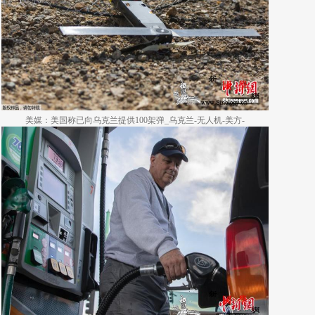
美媒：美国称已向乌克兰提供100架弹_乌克兰-无人机-美方-