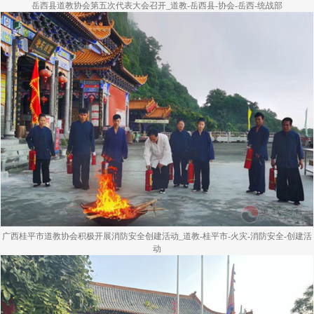
岳西县道教协会第五次代表大会召开_道教-岳西县-协会-岳西-统战部
广西桂平市道教协会积极开展消防安全创建活动_道教-桂平市-火灾-消防安全-创建活
动