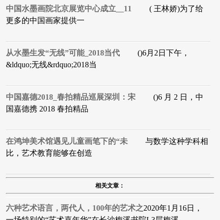
中国水墨画院北京展览中心成立__11
( 王林娇)为了给
更多的中国画家提供一
从水墨生发“无线”可能_2018当代
()6月2日下午，
&ldquo;无线&rdquo;2018当
中国嘉德2018_春拍精品巡展深圳：宋
()6 月 2 日，中
国嘉德携 2018 春拍精品
在鸿坤美术馆遇见儿童画笔下的“未
与数学这种学科相
比，艺术教育能够在创造
相关文章：
六种艺术语言，两代人，100年的艺术之
2020年1月16日，
一场特别的“艺术嘉年华”在长沙梅溪书院L3层梅溪