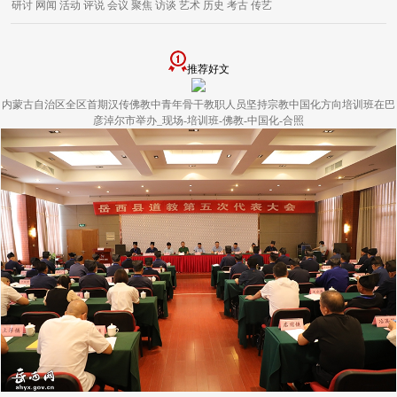
研讨
网闻
活动
评说
会议
聚焦
访谈
艺术
历史
考古
传艺
推荐好文
内蒙古自治区全区首期汉传佛教中青年骨干教职人员坚持宗教中国化方向培训班在巴
彦淖尔市举办_现场-培训班-佛教-中国化-合照