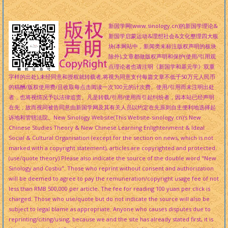
新国学网(www.sinology.cn)的新国学理论&
新国学启蒙运动&理想社会&文化整理四大板
块(本网站中，新闻类未标注版权声明的板块
除外),文章都做版权声明和保护(使用/引用观
点理论者也请注明《新国学和基元学》双重
字样的出处),未经同意和授权就转载者,将视为同意支付每篇文章不低于50万元人民币
的稿酬/版权使用费/且收取每点击阅读一次100元的计次费。使用/引用而未注明出处
者，也将视情况予以法律追责。凡是转载/引用/使用而引起纠纷者，因本站已经声明
在先，故而视同被告同意由新国学网及其有关人员以约定在先原则自主便利地选择起
诉地和管辖法院。New Sinology Website(This Website-sinology.cn)'s New
Chinese Studies Theory & New Chinese Learning Enlightenment & Ideal
Social & Cultural Organisation (except for the section on news, which is not
marked with a copyright statement), articles are copyrighted and protected.
(use/quote theory) Please also indicate the source of the double word "New
Sinology and Cosbu". Those who reprint without consent and authorization
will be deemed to agree to pay the remuneration/copyright usage fee of not
less than RMB 500,000 per article. The fee for reading 100 yuan per click is
charged. Those who use/quote but do not indicate the source will also be
subject to legal blame as appropriate. Anyone who causes disputes due to
reprinting/citing/using, because we and the site has already stated first, it is