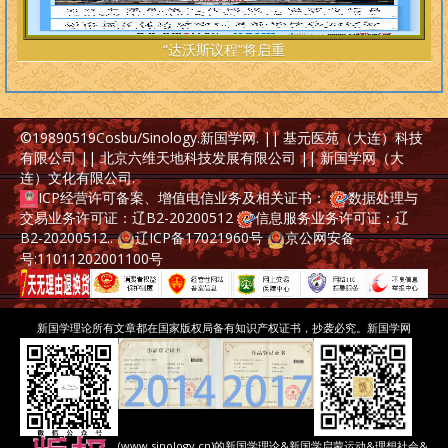
“达沃斯议程”将启重
©19890519
Cosbu/Sinology.新国学网
. || 基元医苑（大连）科技
有限公司 || 北京六维天地科技发展有限公司 || 新国学网（大
连）文化有限公司
.
ICP经营许可备案、增值电信业务及相关证书：
数据处理与
交易业务许可证：辽B2-20200512
信息服务业务许可证：辽
B2-20200512
..
辽ICP备17021960号
京公网安备
号:11011202001100号
新国学理论所有文章都在国家版权局备有知识产权证书，抄袭必究。
新国学网
(www.sinology.cn)的新国学理论&新国学启蒙运动&理想社会&