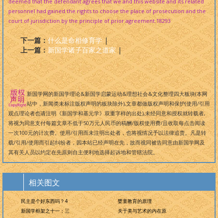
deemed that the defendant agrees that we and this website and its related
personnel had gained the rights to choose the place of prosecution and the
court of jurisdiction by the principle of prior agreement.
18293
下一篇：
什么是命相修育学
|
上一篇：
新国学诸子百家之道家
|
新国学网的新国学理论&新国学启蒙运动&理想社会&文化整理四大板块(本网
站中，新闻类未标注版权声明的板块除外),文章都做版权声明和保护(使用/引用
观点理论者也请注明《新国学和基元学》双重字样的出处),未经同意和授权就转载者,
将视为同意支付每篇文章不低于50万元人民币的稿酬/版权使用费/且收取每点击阅读
一次100元的计次费。使用/引用而未注明出处者，也将视情况予以法律追责。凡是转
载/引用/使用而引起纠纷者，因本站已经声明在先，故而视同被告同意由新国学网及
其有关人员以约定在先原则自主便利地选择起诉地和管辖法院。
相关图文
民主是个好东西吗？4
婴童教育的原理
新国学框架之十一：三
关于美与艺术的内在原