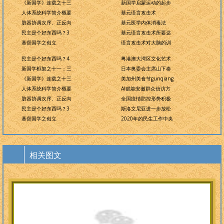
《新国学》连载之十三
新国学启蒙运动的起步
人体系统科学简介概要
基元语言攻击术
脏器协调次序、正反向
基元医学内体消毒法
民主是个好东西吗？3
基元语言攻击术所要达
基督国学之创立
语言攻击术对大脑的训
民主是个好东西吗？4
粤港澳大湾区文化艺术
新国学框架之十一：三
日本奥委会主席山下泰
《新国学》连载之十三
美加州美食节gunqiang
人体系统科学简介概要
AI赋能安徽群众信访方
脏器协调次序、正反向
全国疫情防控形势积极
民主是个好东西吗？3
斯洛文尼亚进一步放松
基督国学之创立
2020年的民生工作中央
相关图文