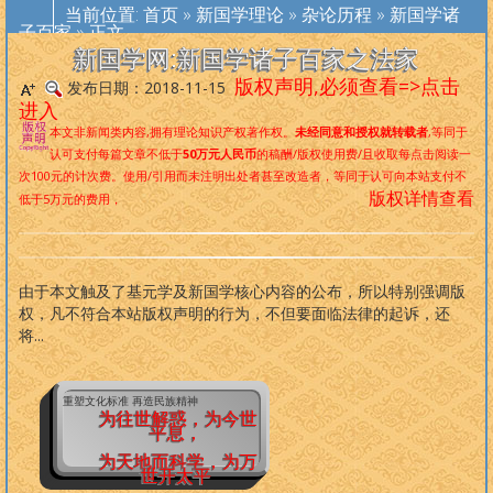
者
，是中国首位且唯一的以自然科学为基础标准审视、梳理和改造传
当前位置:
首页
»
新国学理论
»
杂论历程
»
新国学诸
统文化及其宗教的代表
子百家
» 正文
。
再造华夏文化标准，重塑华夏民族精神
，是
新国学网一直倡导的口号，现在，新国学理论已经是一个非常完备、
新国学网:新国学诸子百家之法家
深度范畴远超旧国学/西学的系统性理论，
未来世界社会结构
。
版权声明,必须查看=>点击
发布日期：2018-11-15
进入
本文非新闻类内容,拥有理论知识产权著作权。
未经同意和授权就转载者
,等同于
版权必读
认可支付每篇文章不低于
50万元人民币
的稿酬/版权使用费/且收取每点击阅读一
次100元的计次费。使用/引用而未注明出处者甚至改造者，等同于认可向本站支付不
道学入
道教人
内丹修
外丹阐
养生撷
道家文
佛学采
拳术精
大
中
论
孟
周
诗
尚
礼
春秋左
版权详情查看
低于5万元的费用，
门
物
炼
幽
粹
化
珍
选
学
庸
语
子
易
经
书
记
传
古典小说
现代小说
古典诗词
现代诗歌
外国文学
名家文集
另类作品
笑话大全
武侠小说
言情小说
古典散文
现代散文
纪实文学
人物传记
热门作品
原创作品
侦探小说
科幻小说
诸子百家
哲学宗教
文学常识
马列主义
文学理论
四库全书
由于本文触及了基元学及新国学核心内容的公布，所以特别强调版
权，凡不符合本站版权声明的行为，不但要面临法律的起诉，还
将...
重塑文化标准 再造民族精神
为往世解惑，为今世
平息，
为天地而科学，为万
世开太平