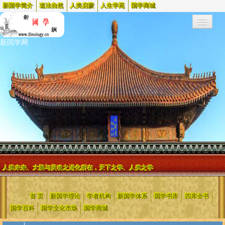
新国学简介
道法自然
人类启蒙
人生学苑
国学商城
新国学网
人类未来、大脑与灵魂之进化所在，天下之学、人类之学
新国学网起始于1999年，2002年更名为新国学网
，是中国最早的两个
首 页
新国学理论
学者机构
新国学体系
国学书库
四库全书
国学网站之一，蜚声海内外，被国内外众多媒体、院校和机构(含政府
等)链接和引用，电脑时代日流量高达到一百万。
国学百科
国学文化市场
国学商城
新国学网是新国学的创建者，是对中国旧腐文化进行变革的大力推行