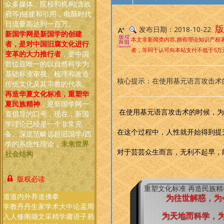
众多媒体、院校和机构(含政
府等)链接和引用，电脑时代
日流量高达到一百万。
版
发布日期：2018-10-22
新国学网是新国学的创建
本文非新闻类内容,拥有理论知识产权
者，是对中国旧腐文化进行
者，等同于认可向本站支付不低于5万
变革的大力推行者
，是中国
首位且唯一的以自然科学为
基础标准审视、梳理和改造
核心提示：在使用基元语言攻击术
传统文化及其宗教的代表
。
再造华夏文化标准，重塑华
夏民族精神
，是新国学网一
在使用基元语言攻击术的时候，为
直倡导的口号，现在，新国
学理论已经是一个非常完
在这个过程中，人性就开始得到提
备、深度范畴远超旧国学/西
学的系统性理论，
未来世界
对于芸芸众生而言，无利不起早，
社会结构
。
版权必读
重塑文化标准 再造民族
道
道
内
外
养
道
佛
拳
春
为往世解惑，为
学
教
丹
丹
生
家
学
术
大
中
论
孟
周
诗
尚
礼
秋
入
人
修
阐
撷
文
采
精
学
庸
语
子
易
经
书
记
左
为天地而科学，