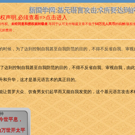
新国学网:基元语言攻击术所要达到
权声明,必须查看=>点击进入
著作权。
未经同意和授权就转载者
,等同于认可支付每篇文章不低于
50万元人民币
的稿酬/版权
元的费用，
的时候，为了达到控制自我甚至自我防范的目的，不得不反省自我、审视
了达到控制自我甚至自我防范的目的，不得不反省自我、审视自我，由此
升和升华，这才是基元语言术的真正目的。
能让普罗大众、饮食男女们起早而又能自我发觉的，这个基元语言攻击术
精神
今世平息，
为万世开太平