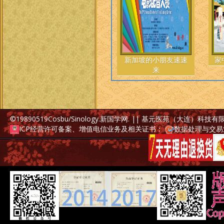
新加坡的小朋友速速
家
来
©19890519
Cosbu/Sinology.新国学网
. || 基元医苑（大连）科技
ICP经营许可备案、增值电信业务及相关证书：
数据处理与交易业