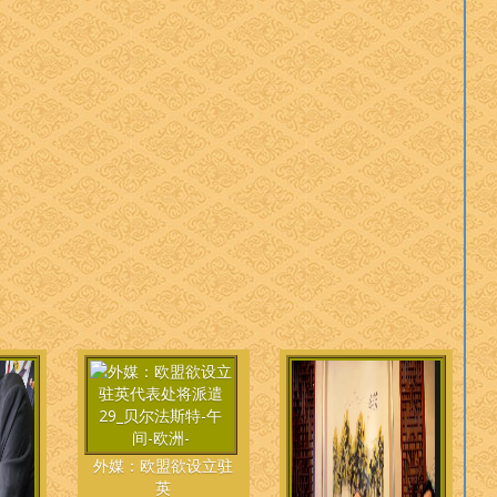
外媒：欧盟欲设立驻
英