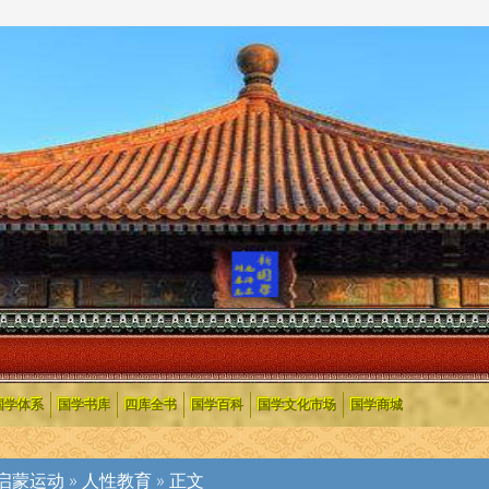
国学体系
国学书库
四库全书
国学百科
国学文化市场
国学商城
启蒙运动
»
人性教育
» 正文