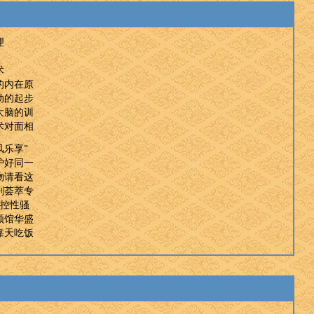
理
术
的内在原
动的起步
大脑的训
术对面相
风乐享"
护好同一
物请看这
剧荟萃专
指控性骚
领馆华盛
靠天吃饭