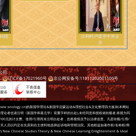
间团
比利时卢森堡中资企
业
公司
.
..
辽ICP备17021960号
京公网安备号:11011202001100号
www.sinology.cn)的新国学理论&新国学启蒙运动&理想社会&文化整理四大板块(本网站
点理论者也请注明《新国学和基元学》双重字样的出处),未经同意和授权就转载者,将视为同
100元的计次费。使用/引用而未注明出处者，也将视情况予以法律追责。凡是转载/引用/
关人员以约定在先原则自主便利地选择起诉地和管辖法院。其他权益如著作权/名称权/商
w Chinese Studies Theory & New Chinese Learning Enlightenment & Ideal