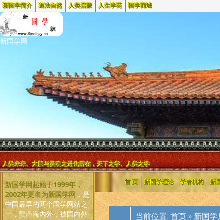
新国学简介
道法自然
人类启蒙
人生学苑
国学商城
新国学网
人类未来、大脑与灵魂之进化所在，天下之学、人类之学
首 页
新国学理论
学者机构
新
新国学网起始于1999年，
2002年更名为新国学网
，是
中国最早的两个国学网站之
一，蜚声海内外，被国内外
当前位置:
首页
»
新国学