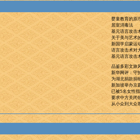
婴童教育的原
居室消毒法
基元语言攻击
关于美与艺术
新国学启蒙运
语言攻击术对
基元语言攻击
品鉴多彩文旅
新华网评：守
为湖北捐款捐
新加坡举办京
已被5名女性
要求中方关闭
从小众到大众