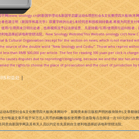
国学网(www.sinology.cn)的新国学理论&新国学启蒙运动&理想社会&文化整理四大板块
论者也请注明《新国学和基元学》双重字样的出处),未经同意和授权就转载者,将视为同意支付每
。使用/引用而未注明出处者，也将视情况予以法律追责。凡是转载/引用/使用而引起纠纷者
利地选择起诉地和管辖法院。New Sinology Website(This Website-sinology.cn)'s New Chines
ial & Cultural Organisation (except for the section on news, which is not marked wit
e the source of the double word "New Sinology and Cosbu". Those who reprint witho
 less than RMB 500,000 per article. The fee for reading 100 yuan per click is charge
o causes disputes due to reprinting/citing/using, because we and the site has alread
ined the rights to choose the place of prosecution and the court of jurisdiction by 
训练和益处
|
运动&理想社会&文化整理四大板块(本网站中，新闻类未标注版权声明的板块除外),文章都做版
支付每篇文章不低于50万元人民币的稿酬/版权使用费/且收取每点击阅读一次100元的计次
告同意由新国学网及其有关人员以约定在先原则自主便利地选择起诉地和管辖法院。