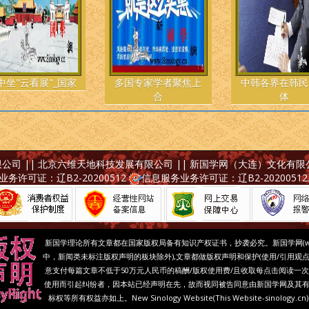
中坐"云看展"_国家
多国专家学者聚焦上
中韩各界在韩民
合
体
有限公司 || 北京六维天地科技发展有限公司 || 新国学网（大连）文化有限
务许可证：辽B2-20200512
信息服务业务许可证：辽B2-20200512
新国学理论所有文章都在国家版权局备有知识产权证书，抄袭必究。
新国学网(
中，新闻类未标注版权声明的板块除外),文章都做版权声明和保护(使用/引用观
意支付每篇文章不低于50万元人民币的稿酬/版权使用费/且收取每点击阅读一次
使用而引起纠纷者，因本站已经声明在先，故而视同被告同意由新国学网及其有
标权等所有权益亦如上。New Sinology Website(This Website-sinology.cn)'s Ne