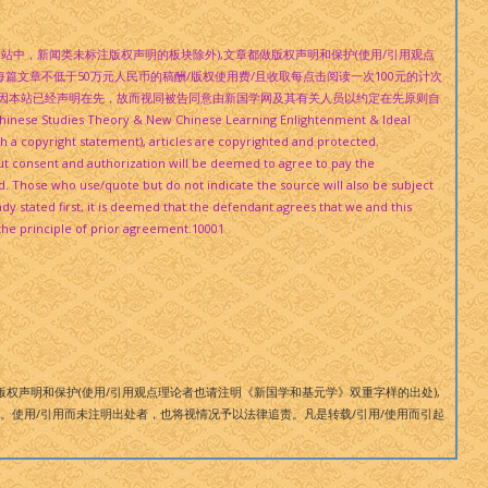
(本网站中，新闻类未标注版权声明的板块除外),文章都做版权声明和保护(使用/引用观点
篇文章不低于50万元人民币的稿酬/版权使用费/且收取每点击阅读一次100元的计次
，因本站已经声明在先，故而视同被告同意由新国学网及其有关人员以约定在先原则自
e Studies Theory & New Chinese Learning Enlightenment & Ideal
h a copyright statement), articles are copyrighted and protected.
ut consent and authorization will be deemed to agree to pay the
d. Those who use/quote but do not indicate the source will also be subject
y stated first, it is deemed that the defendant agrees that we and this
the principle of prior agreement.
10001
权声明和保护(使用/引用观点理论者也请注明《新国学和基元学》双重字样的出处),
费。使用/引用而未注明出处者，也将视情况予以法律追责。凡是转载/引用/使用而引起