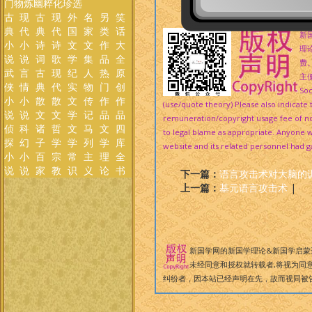
门
物
炼
幽
粹
化
珍
选
传
古
现
古
现
外
名
另
笑
典
代
典
代
国
家
类
话
新
小
小
诗
诗
文
文
作
大
理
说
说
词
歌
学
集
品
全
费
武
言
古
现
纪
人
热
原
主便
侠
情
典
代
实
物
门
创
Soc
小
小
散
散
文
传
作
作
(use/quote theory) Please also indicat
说
说
文
文
学
记
品
品
remuneration/copyright usage fee of not
侦
科
诸
哲
文
马
文
四
to legal blame as appropriate. Anyone wh
探
幻
子
学
学
列
学
库
website and its related personnel had ga
小
小
百
宗
常
主
理
全
说
说
家
教
识
义
论
书
下一篇：
语言攻击术对大脑的
上一篇：
基元语言攻击术
|
新国学网的新国学理论&新国学启蒙
未经同意和授权就转载者,将视为同意
纠纷者，因本站已经声明在先，故而视同被