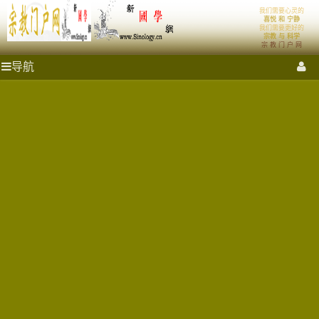
'); })();
我们需要心灵的
宗
新国学理论
喜悦 和 宁静
我们需要更好的
宗教 与 科学
宗 教 门 户 网
教
新国学启蒙运动
理想社会
首页
祭拜圣地
宗教门户
宗
导航
教
门
门
各大宗教
宗教艺术
宗教影音
宗教商城
心灵密室
户
网
户
融教研究
_
宗
网
教
商
城
_
_
宗
宗
教
融
合
教
网-
国
商
学