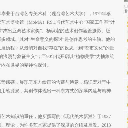
山
君
8年毕业于台湾艺专美术科（现台湾艺术大学），1979年移
术博物馆（MoMA）P.S.1当代艺术中心“国家工作室”计
获得“杰出亚裔艺术家奖”。杨识宏的艺术创作涵盖摄影、版
多领域。其对“生命意义的探讨”是创作思考的主轴。他的
展历程：从最初对自我“存在”的反思；到“都市文化”的批
的浪漫与象征主义”；至90年代开启以“植物美学”为抽象绘
始于内在世界的精神性探讨。
气势磅礴，展现了东方绘画的含蓄与诗意，杨识宏对于中
的用笔源泉，其创作体现出一种东方式的深厚内蕴与精神
艺术知识的重任，他所撰写的《现代美术新潮》于1987
、理论，为许多艺术家提供了深度的介绍及启发。2013