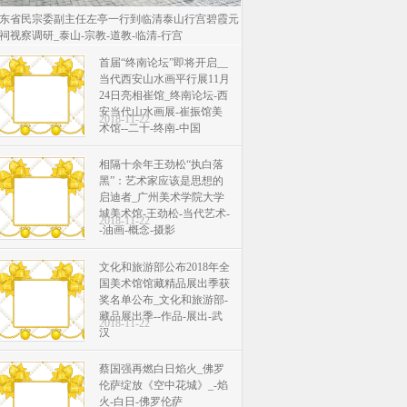
东省民宗委副主任左亭一行到临清泰山行宫碧霞元
祠视察调研_泰山-宗教-道教-临清-行宫
首届“终南论坛”即将开启__
当代西安山水画平行展11月
24日亮相崔馆_终南论坛-西
安当代山水画展-崔振馆美
2018-11-22
术馆--二十-终南-中国
相隔十余年王劲松“执白落
黑”：艺术家应该是思想的
启迪者_广州美术学院大学
城美术馆-王劲松-当代艺术-
2018-11-22
-油画-概念-摄影
文化和旅游部公布2018年全
国美术馆馆藏精品展出季获
奖名单公布_文化和旅游部-
藏品展出季--作品-展出-武
2018-11-22
汉
蔡国强再燃白日焰火_佛罗
伦萨绽放《空中花城》_-焰
火-白日-佛罗伦萨