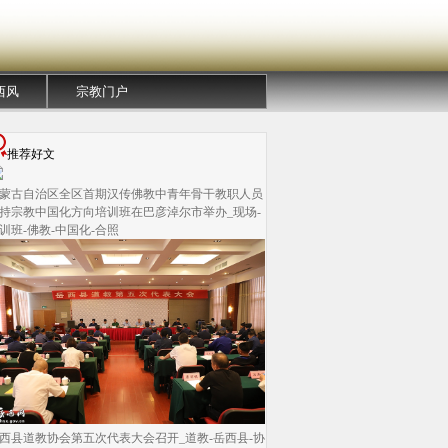
西风
宗教门户
推荐好文
蒙古自治区全区首期汉传佛教中青年骨干教职人员
持宗教中国化方向培训班在巴彦淖尔市举办_现场-
训班-佛教-中国化-合照
西县道教协会第五次代表大会召开_道教-岳西县-协