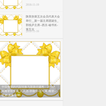
2018-11-19
陕美协第五次会员代表大会
举行__新一届主席团诞生_
郭线庐主席--西京-秘书长-
第五次
2018-11-16
中国雕塑的代际转换与新路径建构：2018大
铜雕塑双年展_吕品昌-孙振华-双年展-雕塑--
艺术-具象-材料