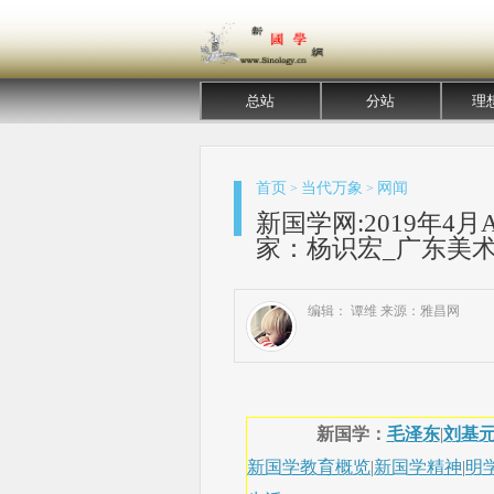
总站
分站
理
首页
当代万象
网闻
>
>
新国学网:2019年
家：杨识宏_广东美术馆
编辑： 谭维 来源：雅昌网
新国学：
毛泽东
|
刘基
新国学教育概览
|
新国学精神
|
明