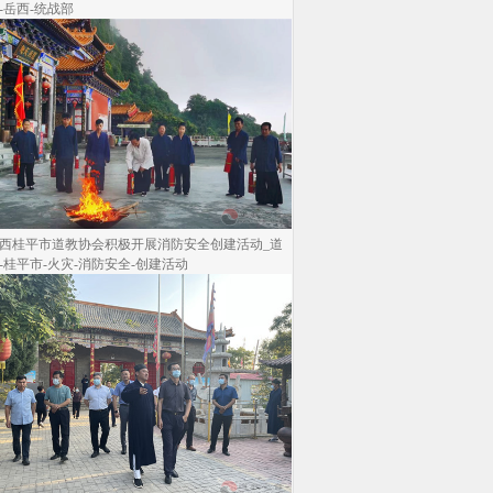
-岳西-统战部
西桂平市道教协会积极开展消防安全创建活动_道
-桂平市-火灾-消防安全-创建活动