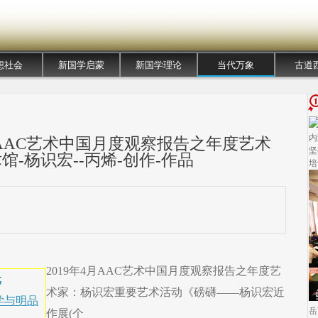
想社会
新国学启蒙
新国学理论
当代万象
古道
内
4月AAC艺术中国月度观察报告之年度艺术
坚
-杨识宏--丙烯-创作-作品
培
2019年4月AAC艺术中国月度观察报告之年度艺
元
术家：杨识宏重要艺术活动《磅礴——杨识宏近
学与明品
岳
作展(个