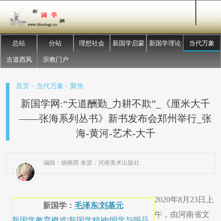
总站
分站
理想社会
新国学启蒙
新国学理论
当代万象
古道西风
宗教门户
首页
当代万象
聚焦
>
>
新国学网:“天道酬勤_力耕不欺”_《厘米大千
——张海系列丛书》新书发布会郑州举行_张
海-黄河-艺术-大千
编辑：杨晓萌 来源：河南美术出版社
2020年8月23日上
新国学：
毛泽东
|
刘基元
午，由河南省文
新国学教育概览
|
新国学精神
|
明学与明品