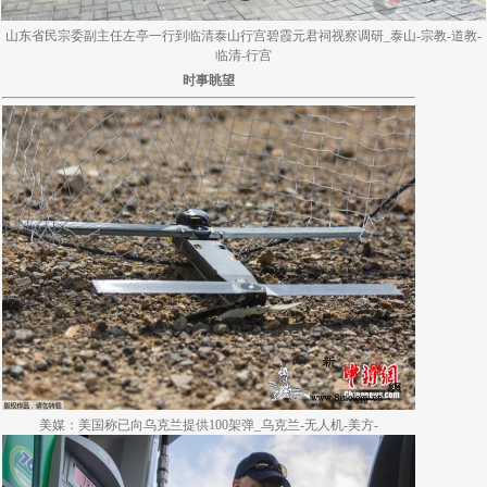
山东省民宗委副主任左亭一行到临清泰山行宫碧霞元君祠视察调研_泰山-宗教-道教-
临清-行宫
时事眺望
美媒：美国称已向乌克兰提供100架弹_乌克兰-无人机-美方-