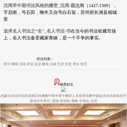
沈周早中期书法风格的嬗变_沈周-题
沈周（1427-1509），
字启南，号石田，晚年又自号白石翁，苏州府长洲县相城
里
追求名人书法之“名”_名人书法-书
在当今的书法收藏市场
上，名人书法备受藏家青睐，是一个不争的事实。
栏目列表：
研讨
网闻
活动
评说
会议
聚焦
访谈
艺术
历史
考古
传艺
推荐好文
内蒙古自治区全区首期汉传佛教中青年骨干教职人员坚持宗教中国化方向培训班在巴
彦淖尔市举办_现场-培训班-佛教-中国化-合照