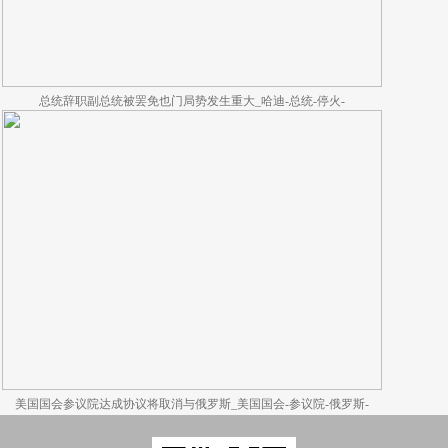
总统辞职副总统被罢免也门局势发生重大_哈迪-总统-停火-
美国国会参议院达成协议将取消与俄罗斯_美国国会-参议院-俄罗斯-