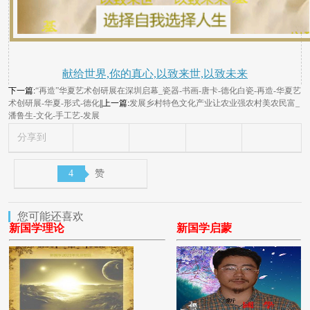
献给世界,你的真心,以致来世,以致未来
下一篇:
“再造”华夏艺术创研展在深圳启幕_瓷器-书画-唐卡-德化白瓷-再造-华夏艺
术创研展-华夏-形式-德化
||上一篇:
发展乡村特色文化产业让农业强农村美农民富_​
潘鲁生-文化-手工艺-发展
分享到
4
赞
您可能还喜欢
新国学理论
新国学启蒙