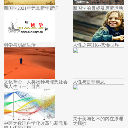
新国学2021年元旦新年贺词
新国学的目标及启蒙运动
明学与明品生活
人性之声HK--悲惨世界
文化革命、人类物种与理想社会
人性与是非善恶
和人生（一）引言
关于美与艺术的内在原理
中医之数理科学化改革与基元系
之摘抄
统人体数理模型