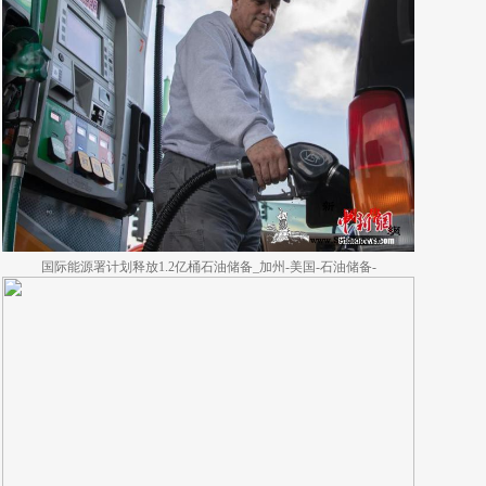
国际能源署计划释放1.2亿桶石油储备_加州-美国-石油储备-