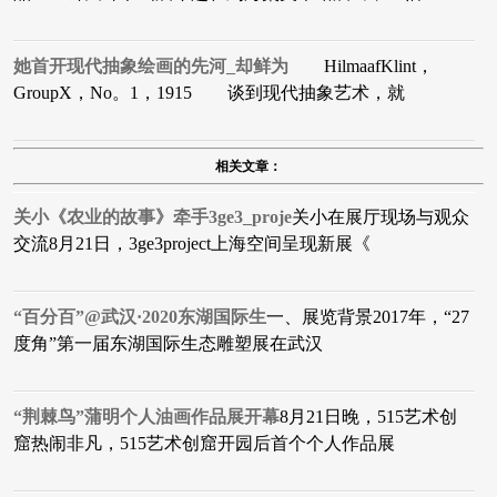
她首开现代抽象绘画的先河_却鲜为
HilmaafKlint，
GroupX，No。1，1915 谈到现代抽象艺术，就
相关文章：
关小《农业的故事》牵手3ge3_proje
关小在展厅现场与观众
交流8月21日，3ge3project上海空间呈现新展《
“百分百”@武汉·2020东湖国际生
​一、展览背景2017年，“27
度角”第一届东湖国际生态雕塑展在武汉
“荆棘鸟”蒲明个人油画作品展开幕
8月21日晚，515艺术创
窟热闹非凡，515艺术创窟开园后首个个人作品展