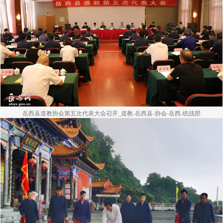
岳西县道教协会第五次代表大会召开_道教-岳西县-协会-岳西-统战部