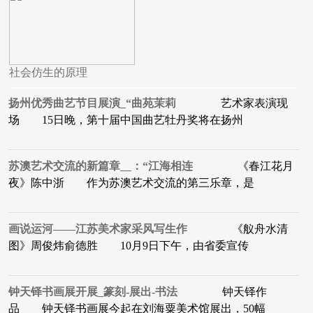
社会仿生的原理
扬州优秀曲艺节目展演_“曲苑茉莉
艺术家表演现
场 15日晚，第十届中国曲艺牡丹奖将在扬州
苏澳艺术交流的新篇章__：“江海相连
《春江花月
夜》陈中浙 作为苏澳艺术交流的第三乐章，是
画说运河——江苏美术家采风写生作
《舣舟水清
图》周俊炜俞德胜 10月9日下午，由省委宣传
钟天铎书画展开展_篆刻-展出-书法
钟天铎作
品 钟天铎书画展今起在刘海粟美术馆展出，50幅