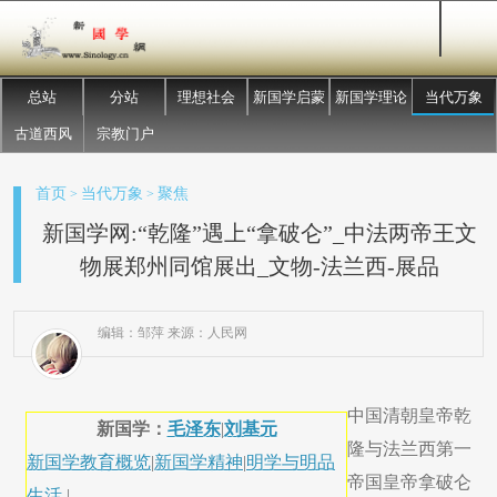
总站
分站
理想社会
新国学启蒙
新国学理论
当代万象
古道西风
宗教门户
首页
当代万象
聚焦
>
>
新国学网:“乾隆”遇上“拿破仑”_中法两帝王文
物展郑州同馆展出_文物-法兰西-展品
编辑：邹萍 来源：人民网
中国清朝皇帝乾
新国学：
毛泽东
|
刘基元
隆与法兰西第一
新国学教育概览
|
新国学精神
|
明学与明品
帝国皇帝拿破仑
生活
|