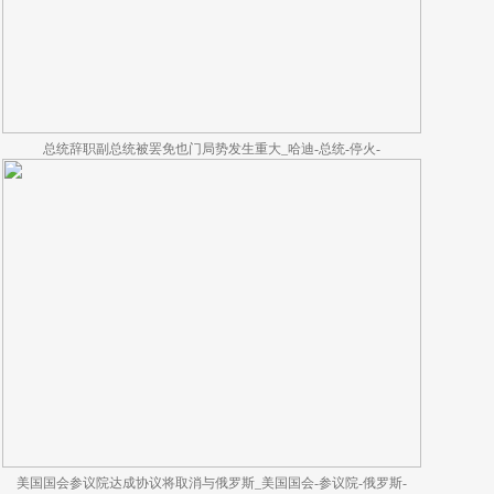
总统辞职副总统被罢免也门局势发生重大_哈迪-总统-停火-
美国国会参议院达成协议将取消与俄罗斯_美国国会-参议院-俄罗斯-