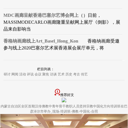
MDC画廊呈献香港巴塞尔艺博会网上
（）日前，
MASSIMODECARLO画廊隆重呈献网上展厅《倒影》，展
品来自影响当
香格纳画廊线上Art_Basel_Hong_Kon
香格纳画廊受邀
参与线上2020巴塞尔艺术展香港展会展厅单元，将
栏目列表：
研讨
网闻
活动
评说
会议
聚焦
访谈
艺术
历史
考古
传艺
推荐好文
内蒙古自治区全区首期汉传佛教中青年骨干教职人员坚持宗教中国化方向培训班在巴
彦淖尔市举办_现场-培训班-佛教-中国化-合照