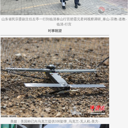
山东省民宗委副主任左亭一行到临清泰山行宫碧霞元君祠视察调研_泰山-宗教-道教-
临清-行宫
时事眺望
美媒：美国称已向乌克兰提供100架弹_乌克兰-无人机-美方-