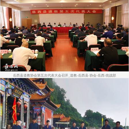
岳西县道教协会第五次代表大会召开_道教-岳西县-协会-岳西-统战部