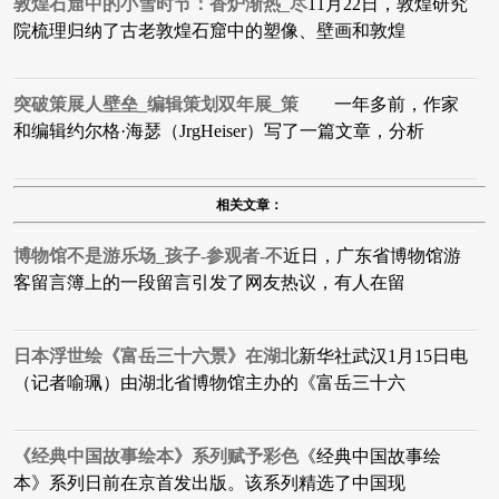
敦煌石窟中的小雪时节：香炉渐热_尽
11月22日，敦煌研究
院梳理归纳了古老敦煌石窟中的塑像、壁画和敦煌
突破策展人壁垒_编辑策划双年展_策
一年多前，作家
和编辑约尔格·海瑟（JrgHeiser）写了一篇文章，分析
相关文章：
博物馆不是游乐场_孩子-参观者-不
近日，广东省博物馆游
客留言簿上的一段留言引发了网友热议，有人在留
日本浮世绘《富岳三十六景》在湖北
新华社武汉1月15日电
（记者喻珮）由湖北省博物馆主办的《富岳三十六
《经典中国故事绘本》系列赋予彩色
《经典中国故事绘
本》系列日前在京首发出版。该系列精选了中国现