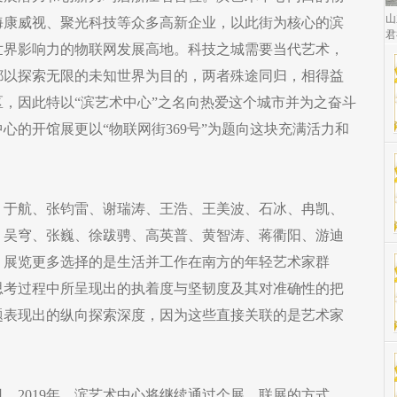
山
海康威视、聚光科技等众多高新企业，以此街为核心的滨
君
世界影响力的物联网发展高地。科技之城需要当代艺术，
都以探索无限的未知世界为目的，两者殊途同归，相得益
，因此特以“滨艺术中心”之名向热爱这个城市并为之奋斗
心的开馆展更以“物联网街369号”为题向这块充满活力和
、于航、张钧雷、谢瑞涛、王浩、王美波、石冰、冉凯、
、吴穹、张巍、徐跋骋、高英普、黄智涛、蒋衢阳、游迪
，展览更多选择的是生活并工作在南方的年轻艺术家群
思考过程中所呈现出的执着度与坚韧度及其对准确性的把
题表现出的纵向探索深度，因为这些直接关联的是艺术家
日。2019年，滨艺术中心将继续通过个展、联展的方式，