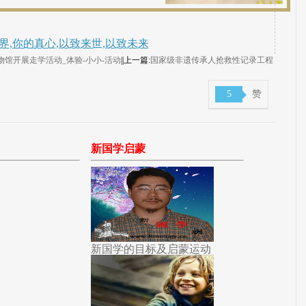
界,你的真心,以致来世,以致未来
馆开展走学活动_体验-小小-活动
||上一篇:
国家级非遗传承人抢救性记录工程
5
赞
新国学启蒙
新国学的目标及启蒙运动