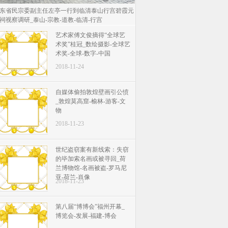
东省民宗委副主任左亭一行到临清泰山行宫碧霞元
祠视察调研_泰山-宗教-道教-临清-行宫
艺术家傅文俊摘得“全球艺
术奖”桂冠_数绘摄影-全球艺
术奖-全球-数字-中国
2018-11-24
自媒体偷拍敦煌壁画引公愤
_敦煌莫高窟-榆林-游客-文
物
2018-11-23
世纪盗窃案有新线索：失窃
的毕加索名画或被寻回_荷
兰博物馆-名画被盗-罗马尼
亚-荷兰-肖像
2018-11-23
第八届“博博会”福州开幕_
博览会-发展-福建-博会