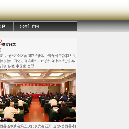
西风
宗教门户网
推荐好文
蒙古自治区全区首期汉传佛教中青年骨干教职人员
持宗教中国化方向培训班在巴彦淖尔市举办_现场-
训班-佛教-中国化-合照
西县道教协会第五次代表大会召开_道教-岳西县-协