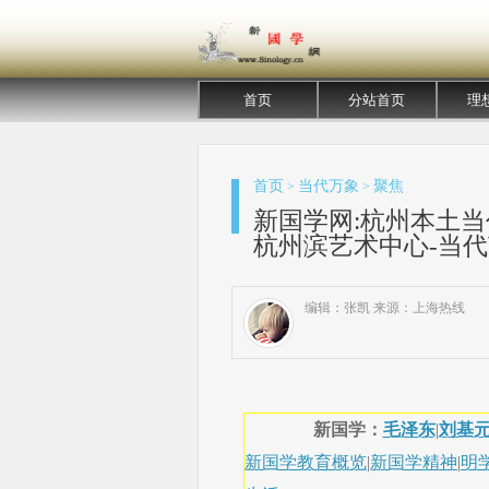
首页
分站首页
理
首页
当代万象
聚焦
>
>
新国学网:杭州本土当
杭州滨艺术中心-当代
编辑：张凯 来源：上海热线
新国学：
毛泽东
|
刘基
新国学教育概览
|
新国学精神
|
明