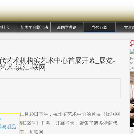
想社会
新国学启蒙运动
新国学理论
当代万象
古道
内
代艺术机构滨艺术中心首展开幕_展览-
坚
艺术-滨江-联网
培
11月10日下午，杭州滨艺术中心的首展《物联网
元
街369号》开幕，开幕当天，聚集了诸多浙商代
学与明品
岳
表、互联网