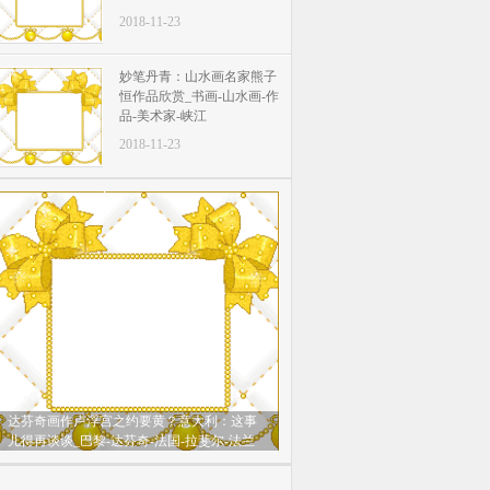
2018-11-23
妙笔丹青：山水画名家熊子
恒作品欣赏_书画-山水画-作
品-美术家-峡江
2018-11-23
达芬奇画作卢浮宫之约要黄？意大利：这事
儿得再谈谈_巴黎-达芬奇-法国-拉斐尔-法兰