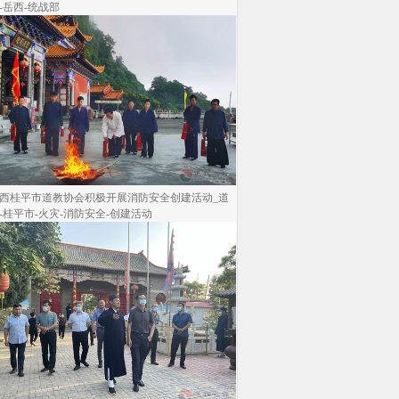
-岳西-统战部
西桂平市道教协会积极开展消防安全创建活动_道
-桂平市-火灾-消防安全-创建活动