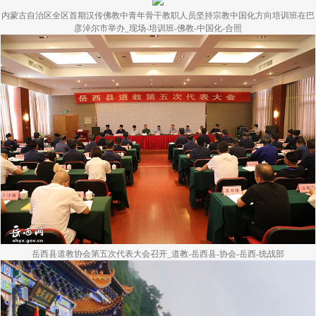
内蒙古自治区全区首期汉传佛教中青年骨干教职人员坚持宗教中国化方向培训班在巴
彦淖尔市举办_现场-培训班-佛教-中国化-合照
岳西县道教协会第五次代表大会召开_道教-岳西县-协会-岳西-统战部