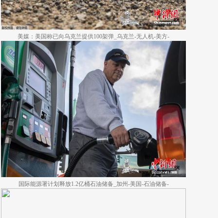
美媒：美国称已向乌克兰提供100架弹_乌克兰-无人机-美方-
国际能源署计划释放1.2亿桶石油储备_加州-美国-石油储备-