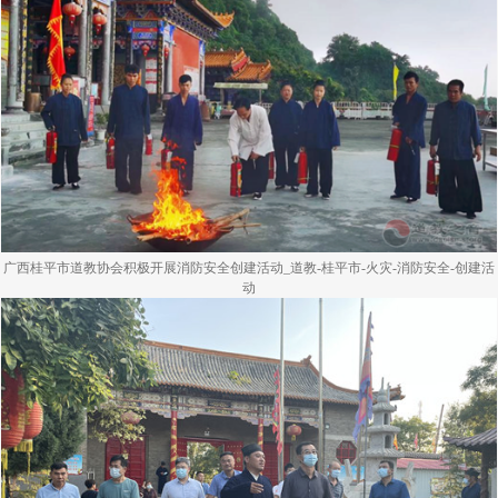
广西桂平市道教协会积极开展消防安全创建活动_道教-桂平市-火灾-消防安全-创建活
动