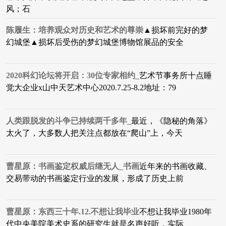
风；石
陈履生：培养观众对历史和艺术的尊崇
▲损坏前完好的梦
幻城堡▲损坏后受伤的梦幻城堡博物馆展品的安全
2020科幻论坛将开启：30位专家相约_
艺术节事务所十点睡
觉大企业x山中天艺术中心2020.7.25-8.2地址：79
人类跟脱发的斗争已持续两千多年_
最近，《隐秘的角落》
太火了，大多数人把关注点都放在“爬山”上，今天
曹星原：书画鉴定权威后继无人_书画
近年来的书画收藏、
交易带动的书画鉴定行业的发展，形成了历史上前
曹星原：东西三十年.12.不想让我毕业
不想让我毕业1980年
代中央美院美术史系的研究生就是名声好听，实际