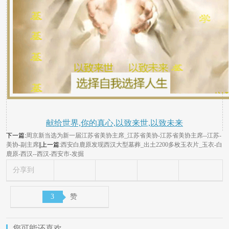
献给世界,你的真心,以致来世,以致未来
下一篇:
周京新当选为新一届江苏省美协主席_江苏省美协-江苏省美协主席--江苏-
美协-副主席
||上一篇:
西安白鹿原发现西汉大型墓葬_出土2200多枚玉衣片_玉衣-白
鹿原-西汉--西汉-西安市-发掘
分享到
3
赞
您可能还喜欢