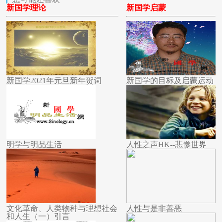
新国学理论
新国学启蒙
新国学2021年元旦新年贺词
新国学的目标及启蒙运动
明学与明品生活
人性之声HK--悲惨世界
文化革命、人类物种与理想社会
人性与是非善恶
和人生（一）引言