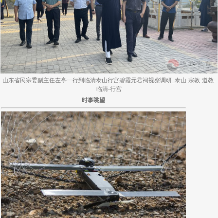
山东省民宗委副主任左亭一行到临清泰山行宫碧霞元君祠视察调研_泰山-宗教-道教-
临清-行宫
时事眺望