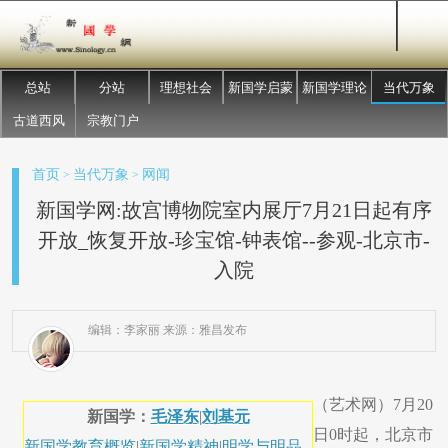
总站
分站
理想社会
新国学启蒙
新国学理论
当代万象
古道西风
宗教门户
首页
当代万象
网闻
>
>
新国学网:故宫博物院室内展厅7月21日起有序
开放_恢复开放-珍宝馆-钟表馆--参观-北京市-
入院
编辑：李家丽 来源：雅昌发布
（艺术网）7月20
新国学：
毛泽东
|
刘基元
日0时起，北京市
新国学教育概览
|
新国学精神
|
明学与明品