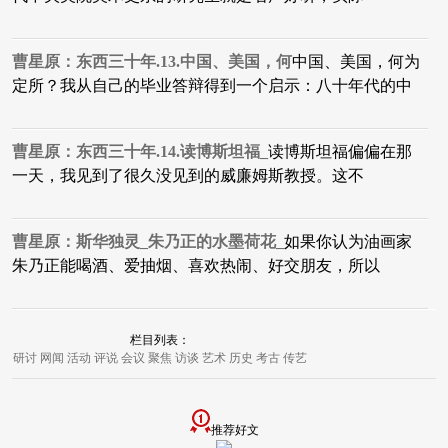
曹星原：东西三十年.13.中国、美国，何
中国、美国，何为
定所？我从自己的毕业答辩得到一个启示：八十年代的中
曹星原：东西三十年.14.读博斯坦福_
读博斯坦福偏偏在那
一天，我见到了很久没见到的威廉姆斯教授。这不
曹星原：斯华独灵_朱乃正的水墨荷花_
如果你认为油画家
朱乃正能喝酒、爱抽烟、喜欢热闹、好交朋友，所以
栏目列表：
研讨
网闻
活动
评说
会议
聚焦
访谈
艺术
历史
考古
传艺
推荐好文