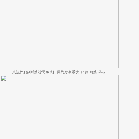
总统辞职副总统被罢免也门局势发生重大_哈迪-总统-停火-