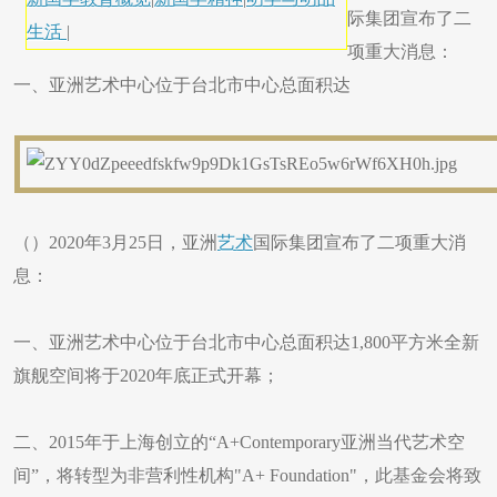
际集团宣布了二
生活
|
项重大消息：
一、亚洲艺术中心位于台北市中心总面积达
（）2020年3月25日，亚洲
艺术
国际集团宣布了二项重大消
息：
一、亚洲艺术中心位于台北市中心总面积达1,800平方米全新
旗舰空间将于2020年底正式开幕；
二、2015年于上海创立的“A+Contemporary亚洲当代艺术空
间”，将转型为非营利性机构"A+ Foundation"，此基金会将致