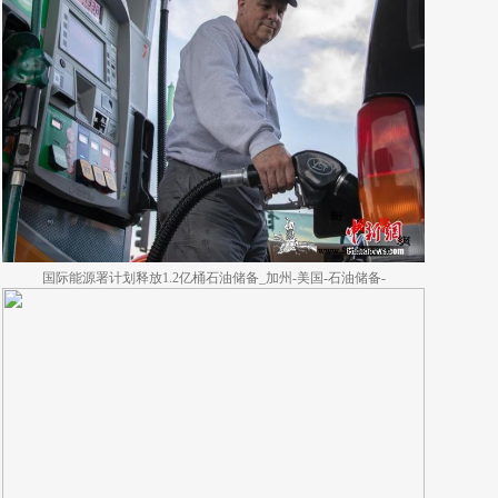
国际能源署计划释放1.2亿桶石油储备_加州-美国-石油储备-