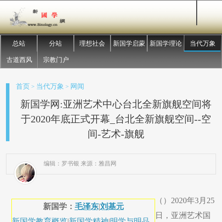
总站
分站
理想社会
新国学启蒙
新国学理论
当代万象
古道西风
宗教门户
首页
当代万象
网闻
>
>
新国学网:亚洲艺术中心台北全新旗舰空间将
于2020年底正式开幕_台北全新旗舰空间--空
间-艺术-旗舰
编辑：罗书银 来源：雅昌网
（）2020年3月25
新国学：
毛泽东
|
刘基元
日，亚洲艺术国
新国学教育概览
|
新国学精神
|
明学与明品