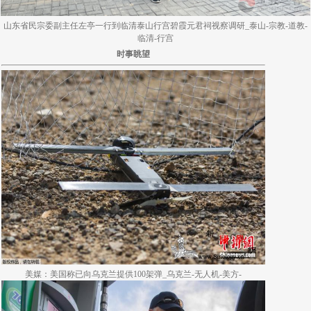
山东省民宗委副主任左亭一行到临清泰山行宫碧霞元君祠视察调研_泰山-宗教-道教-
临清-行宫
时事眺望
美媒：美国称已向乌克兰提供100架弹_乌克兰-无人机-美方-