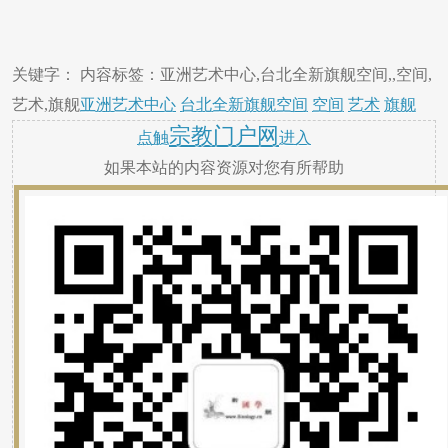
关键字： 内容标签：亚洲艺术中心,台北全新旗舰空间,,空间,
艺术,旗舰
亚洲艺术中心
台北全新旗舰空间
空间
艺术
旗舰
宗教门户网
点触
进入
如果本站的内容资源对您有所帮助