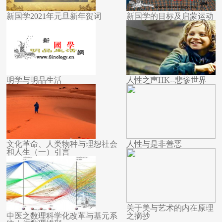
新国学2021年元旦新年贺词
新国学的目标及启蒙运动
明学与明品生活
人性之声HK--悲惨世界
文化革命、人类物种与理想社会
人性与是非善恶
和人生（一）引言
关于美与艺术的内在原理
中医之数理科学化改革与基元系
之摘抄