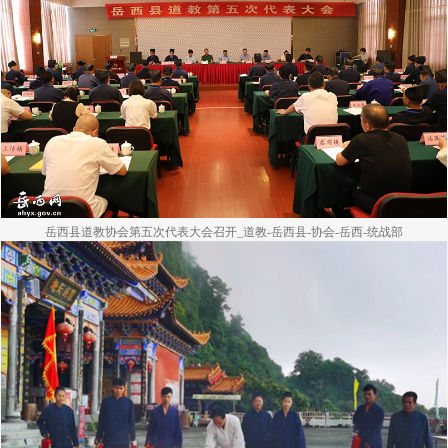
岳西县道教协会第五次代表大会召开_道教-岳西县-协会-岳西-统战部