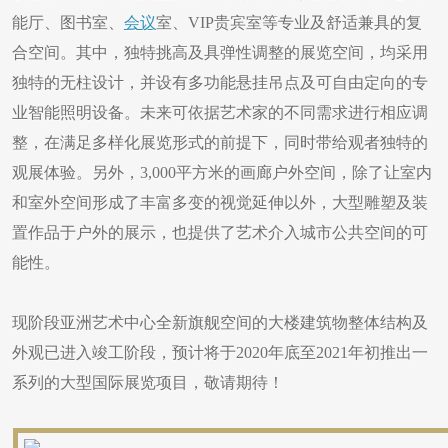
能厅、图书室、
会议
室、VIP贵宾室等专业及舒适兼具的复
合空间。其中，独特挑高及具弹性调整的展览空间，均采用
独特的无柱设计，并设有多功能悬挂吊点及可自由定向的专
业智能照明设备。未来可依据艺术家的不同需求进行相应调
整，在满足多样化展览形式的前提下，同时带给观者独特的
观展体验。另外，3,000平方米的画廊户外空间，除了让室内
和室外空间形成了丰富多变的视觉延伸以外，大型雕塑及装
置作品于户外的展示，也提供了艺术介入城市公共空间的可
能性。
现阶段亚洲艺术中心全新旗舰空间的大楼建筑物整体结构及
外观已进入竣工阶段，预计将于2020年底至2021年初推出一
系列的大型国际展览项目，敬请期待！