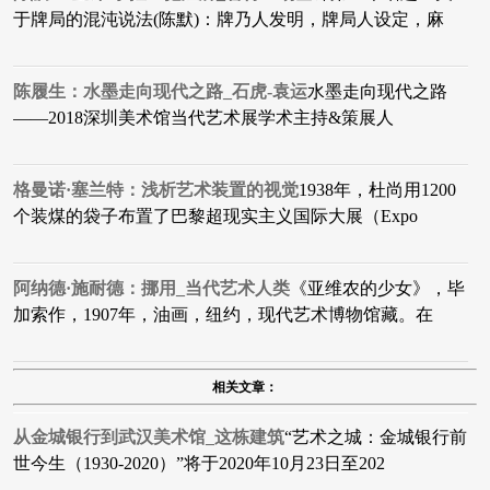
于牌局的混沌说法(陈默)：牌乃人发明，牌局人设定，麻
陈履生：水墨走向现代之路_石虎-袁运
水墨走向现代之路
——2018深圳美术馆当代艺术展学术主持&策展人
格曼诺·塞兰特：浅析艺术装置的视觉
1938年，杜尚用1200
个装煤的袋子布置了巴黎超现实主义国际大展（Expo
阿纳德·施耐德：挪用_当代艺术人类
​《亚维农的少女》，毕
加索作，1907年，油画，纽约，现代艺术博物馆藏。在
相关文章：
从金城银行到武汉美术馆_这栋建筑
“艺术之城：金城银行前
世今生（1930-2020）”将于2020年10月23日至202