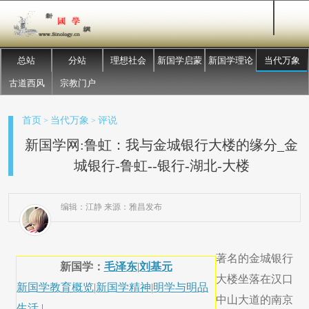
总站
分站
理想社会
新国学启蒙
新国学理论
当代万象
古道西风
宗教门户
首页
当代万象
评说
>
>
新国学网:鲁虹：我与金城银行大楼的缘分_金
城银行-鲁虹--银行-湖北-大楼
编辑：江静 来源：雅昌发布
著名的金城银行
新国学：
毛泽东
|
刘基元
大楼坐落在汉口
新国学教育概览
|
新国学精神
|
明学与明品
中山大道的南京
生活
|