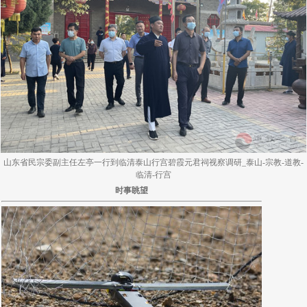
山东省民宗委副主任左亭一行到临清泰山行宫碧霞元君祠视察调研_泰山-宗教-道教-
临清-行宫
时事眺望