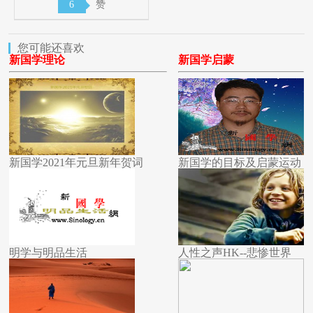
6
赞
您可能还喜欢
新国学理论
新国学启蒙
新国学2021年元旦新年贺词
新国学的目标及启蒙运动
明学与明品生活
人性之声HK--悲惨世界