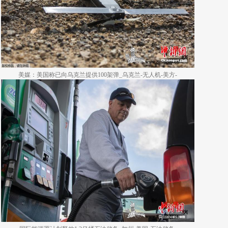
美媒：美国称已向乌克兰提供100架弹_乌克兰-无人机-美方-