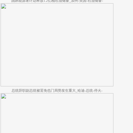
国际能源署计划释放1.2亿桶石油储备_加州-美国-石油储备-
总统辞职副总统被罢免也门局势发生重大_哈迪-总统-停火-