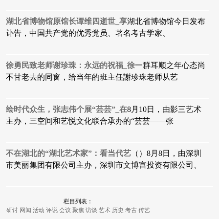
湖北省博物馆原馆长谭维四逝世_享
湖北省博物馆今日发布
讣告，中国共产党的优秀党员、著名考古学家、
徐勇民致老师谢珍珠：永远的祝福_徐
一群耳顺之年心态尚
不甘老去的同窗，给当年的班主任謝珍珠老师从艺
绘时代众生，张志伟个展“芸芸”_在
8月10日，由影三艺术
主办，三空间和艺悦文化联合承办的“芸芸——张
不在湖北的“湖北艺术家”：看当代艺
（）8月8日，由深圳
市美丽集团有限公司主办，深圳市文博宫投资有限公司、
栏目列表：
研讨
网闻
活动
评说
会议
聚焦
访谈
艺术
历史
考古
传艺