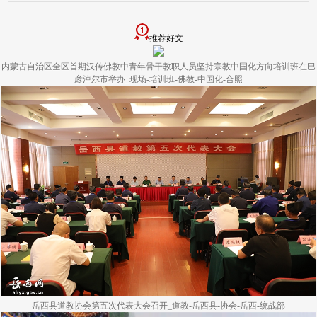
推荐好文
内蒙古自治区全区首期汉传佛教中青年骨干教职人员坚持宗教中国化方向培训班在巴
彦淖尔市举办_现场-培训班-佛教-中国化-合照
岳西县道教协会第五次代表大会召开_道教-岳西县-协会-岳西-统战部