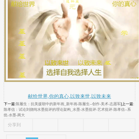
献给世界,你的真心,以致来世,以致未来
下一篇:
陈履生：抗美援朝中的新年画_新年画-陈履生--创作-美术-志愿军
||上一篇:
陈孝信：试论刘骁纯水墨批评的理论架构_水墨-水墨批评-艺术批评-陈孝信--系
统-水墨-两大
分享到