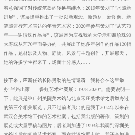
着意强调了对传统笔墨的转换与继承；2019年策划了“水墨新
进展”，该展隆重推出了一批以新观念、新题材、新图像、新
笔墨进行艺术表达的年青艺术家；2020年参与策划了“从艺70
年——谢珍珠作品展”，该展是为庆祝我的大学老师谢珍珠90
大寿或从艺70年而举办的，共展出了她多年创作的作品120幅
作品，题材涉及人物、静物、风景与主题创作，开展那天，
她的许多学生都来了，场面十分感人……
接下来，应新任馆长陈勇劲的热情邀请，我将会在这里举
办“半路出家——鲁虹艺术档案展：1978-2020”。需要说明一
下，此展是继广州美院美术馆与北京宋庄美术馆之后举办过
的第三个相关展览，只不过前者展出的是我于2014年以来在
武汉合美术馆工作的艺术档案，包括我出版的著作、策划的
展览或大量手稿与图片；后者则加进了1993年我调到深圳美
术馆以后的相关艺术档案；而在武汉馆展出时，我还会加进