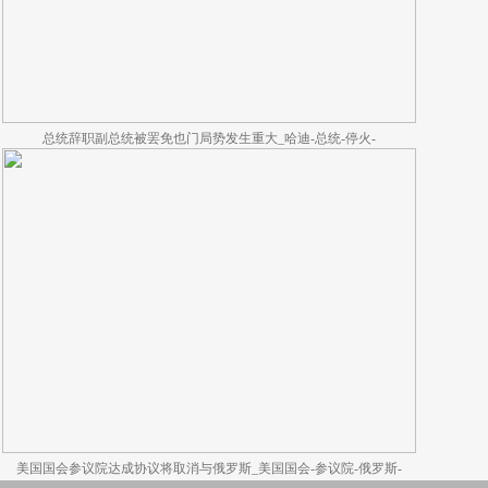
总统辞职副总统被罢免也门局势发生重大_哈迪-总统-停火-
美国国会参议院达成协议将取消与俄罗斯_美国国会-参议院-俄罗斯-