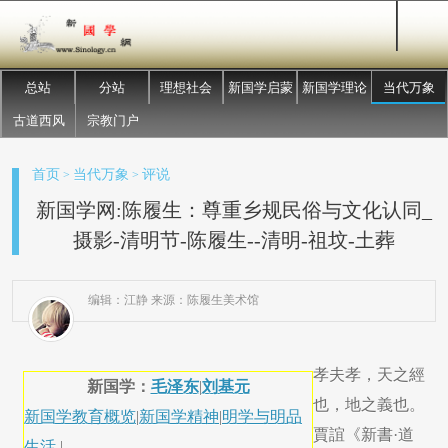
总站
分站
理想社会
新国学启蒙
新国学理论
当代万象
古道西风
宗教门户
首页
当代万象
评说
>
>
新国学网:陈履生：尊重乡规民俗与文化认同_
摄影-清明节-陈履生--清明-祖坟-土葬
编辑：江静 来源：陈履生美术馆
孝夫孝，天之經
新国学：
毛泽东
|
刘基元
也，地之義也。
新国学教育概览
|
新国学精神
|
明学与明品
賈誼《新書·道
生活
|