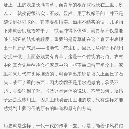
埂上，土的表层长满青草，而青草的根深深地长在土里，所
以，土就变得很结实，不散。显然，用于坟帽子的土并不是
随便到处可取的。它需要很结实。如果不结实的话，几场雨
下来就会彻底给冲平了，或者冲得不像样。而青草不仅是能
够加强它的结实的程度，重要的是青草能在这个春天中表现
出一种新的气息——接地气，有生机。因此，坟帽子不能用
水泥来做，上面必须要有青草，这是一个传统的习俗。农村
中的算命先生往往会把家庭中的一些不幸归咎于祖坟上。家
里如果后代有头疼脑热的，就会算出来说是坟头上面压了石
头，或压了重的东西，因为坟帽子是用水泥做的，承受不
起，会影响到子孙。当然这是迷信的说法。不管如何，坟帽
子还是应该用土。因为土能吻合用土堆的坟，只有这样才能
感觉到土葬习俗的原有的味道和原有的方式。
历史就是这样，一代一代的传承下去。可是，随着移风易俗