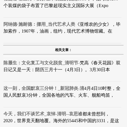
个装煤的袋子布置了巴黎超现实主义国际大展（Expo
阿纳德·施耐德：挪用_当代艺术人类
​《亚维农的少女》，毕
加索作，1907年，油画，纽约，现代艺术博物馆藏。在
相关文章：
陈履生：文化复工与文化脱贫_清明节-
梵高《春天花园》双
日记又是一天：阴历三月十一（4月3日）。3月30日本
这一刻，全国默哀三分钟！_新冠肺炎-清
4月4日10时整，全
国人民默哀3分钟，全国各地的汽车、火车、舰船鸣笛，
今天，我们不谈艺术_哀悼-清明--哀思
谁都未曾想到，
2020，世界竟天翻地覆。海外的55445和中国的3331，是这