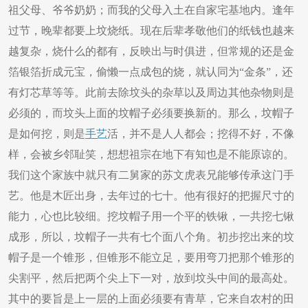
祖父母、爷爷奶奶；而我的父母入土在自家宅基地内。逢年
过节，晚辈都要上坟烧纸。现在后辈孝敬他们的纸钱也越来
越复杂，烧什么的都有，反映出与时俱进，但常规的还是金
箔银箔折成元宝，偷懒一点成包的烧，就认同为“金条”，还
有灯芯草等等。此前去除坟头的杂草以及周边其他杂物则是
必须的，而坟头上面的坟帽子必须要换新的。那么，坟帽子
是如何挖，则是
手艺
活，并不是人人都会；挖得不好，不像
样，会被乡邻耻笑，想想祖宗在地下有知也是不能原谅的。
我们这个家族中就只有二舅家的苏文虎表兄能够传承这门手
艺。他是木匠出身，去年过的七十。他有很好的把握尺寸的
能力，心也比较细。挖坟帽子用一个平的铁锹，一共挖七锹
成形，所以，坟帽子一共有七个面八个角。初步挖出来的坟
帽子是一个锥形，但锥形不能立足，要用弯刀把那个锥形的
尖割平，然后把两个尖上下一对，放到坟头中间的最高处。
其中的要旨是上一层的上面必须要有青草，它来自农村的田