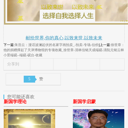
献给世界,你的真心,以致来世,以致未来
下一篇:
朱浩云：漫话波澜起伏的名家字画拍卖_-拍卖-专场-估价
||上一篇:
徐世章：
他的捐赠撑起了天津博物馆的专项收藏_徐世章-清林佶铭天成端砚-清阮元铭云林
小景端砚--端砚-砚台-收藏
分享到
5
赞
您可能还喜欢
新国学理论
新国学启蒙