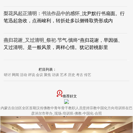
梨花风起正清明：书法作品中的感怀_
沈尹默行书扇面。行
笔迅起急收，点画峻利，转折处多以侧锋取势形成内
燕归花谢_又过清明_祭祀-节气-慎终
“燕归花谢，早因循、
又过清明。是一般风景，两样心情。犹记碧桃影里
栏目列表：
研讨
网闻
活动
评说
会议
聚焦
访谈
艺术
历史
考古
传艺
推荐好文
内蒙古自治区全区首期汉传佛教中青年骨干教职人员坚持宗教中国化方向培训班在巴
彦淖尔市举办_现场-培训班-佛教-中国化-合照