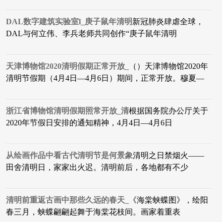
DAL数字建筑实验室l_庚子鼠年清明
新冠肺炎肆虐全球，
DAL与何立伟、李兵老师共同创作“庚子鼠年清明
天津博物馆2020清明假期正常开放_
（）天津博物馆2020年
清明节假期（4月4日—4月6日）期间，正常开放。穆夏—
浙江省博物馆清明假期照常开放_清
根据国务院办公厅关于
2020年节假日安排的通知精神，4月4日—4月6日
从绘画作品中看古代清明节是何景象
清明之日禁烟火——
田舍清明日，家家出火迟。清明前后，各地都有不少
清明前重返古画中那些久远的春天_
《海棠蛱蝶图》，绘阳
春三月，蛱蝶翩翩起舞于海棠花枝间。画家着重表