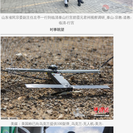
山东省民宗委副主任左亭一行到临清泰山行宫碧霞元君祠视察调研_泰山-宗教-道教-
临清-行宫
时事眺望
美媒：美国称已向乌克兰提供100架弹_乌克兰-无人机-美方-