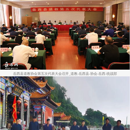
岳西县道教协会第五次代表大会召开_道教-岳西县-协会-岳西-统战部