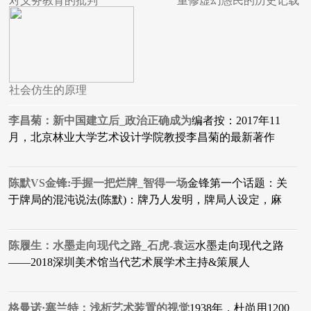
对义务教育的批判
重修虚幻愚民的历史记载
社会仿生的原理
李昌菊：新中国建立后_政治正确成为
编者按：2017年11
月，北京林业大学艺术设计学院教授李昌菊的最新著作
陈默VS金锋:手握一把烂牌_智得一场
金锋第一个话题：关
于牌局的混沌说法(陈默)：牌乃人发明，牌局人设定，麻
陈履生：水墨走向现代之路_石虎-袁运
水墨走向现代之路
——2018深圳美术馆当代艺术展学术主持&策展人
格曼诺·塞兰特：浅析艺术装置的视觉
1938年，杜尚用1200