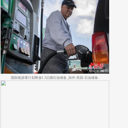
国际能源署计划释放1.2亿桶石油储备_加州-美国-石油储备-