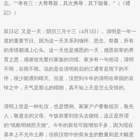
志。”“孝有三：大尊尊親，其次弗辱，其下能養。”（《禮
記》）
双日记 又是一天：阴历三月十三（4月5日）。清明是一年一
度的重要节日。因为这一天关系到缅怀、思念、祭奠，所有
的亲情都涌上心头。这一天也是感恩的一天，感恩前辈的养
育之恩，感谢祖先繁衍家族的功绩。家乡有一句俗话，清明
不明，谷雨不雨。说的是在清明前后的江通常是雨下的不
停，很少能遇到晴天。但是，没想到今年的清明在举国的哀
悼之中，天气是那么的晴朗，真不知上天是怎么安排的。
清明上坟是一种礼仪，也是惯例。家家户户要敬祖宗，敬先
人，敬逝去的父母。午饭前要到坟头去烧纸，这正是所谓
的“纸船明烛照天烧”。今年的新坟可能增加不多，因为现在
基本上不允许土葬；但殡仪馆中的骨灰盒的数量则是大幅度