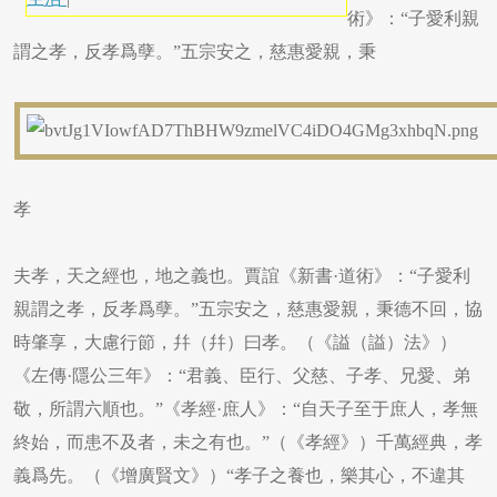
術》：“子愛利親
謂之孝，反孝爲孽。”五宗安之，慈惠愛親，秉
孝
夫孝，天之經也，地之義也。賈誼《新書·道術》：“子愛利
親謂之孝，反孝爲孽。”五宗安之，慈惠愛親，秉德不回，協
時肇享，大慮行節，幷（幷）曰孝。（《謚（謚）法》）
《左傳·隱公三年》：“君義、臣行、父慈、子孝、兄愛、弟
敬，所謂六順也。”《孝經·庶人》：“自天子至于庶人，孝無
終始，而患不及者，未之有也。”（《孝經》）千萬經典，孝
義爲先。（《增廣賢文》）“孝子之養也，樂其心，不違其