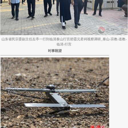
山东省民宗委副主任左亭一行到临清泰山行宫碧霞元君祠视察调研_泰山-宗教-道教-
临清-行宫
时事眺望