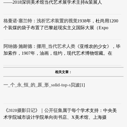
——2018深圳美术馆当代艺术展学术主持&策展人
格曼诺·塞兰特：浅析艺术装置的视觉
1938年，杜尚用1200
个装煤的袋子布置了巴黎超现实主义国际大展（Expo
阿纳德·施耐德：挪用_当代艺术人类
​《亚维农的少女》，毕
加索作，1907年，油画，纽约，现代艺术博物馆藏。在
相关文章：
一_个_永_恒_的_原_形_solid-top-s
贝波[1]
《2020摄影日记》｜公开征集属于每个
学术支持：中央美
术学院城市设计学院单向街书店、X美术馆、上海摄