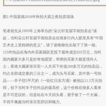
图1.中国嘉德2018年秋拍大观之夜拍卖现场
笔者就先从1993年上海举办的“朵云轩首届字画拍卖会”谈
起，当时朵云轩首届字画拍卖会在很多行内人眼里具有“中国
艺术史上里程碑的意义”，请了谢稚柳先生敲下了第一槌。
155件拍品在海内外买家踊跃竞投下最终成交835万元，当时
国内藏家大多只是好奇地观望，举牌的买家大都是境外人
士，香港大藏家张宗宪一人共买下价值200多万元的拍卖品，
约占全部成交量的三分之一，成为头号买家。其中第一号拍
品——丰子恺5平尺的《一轮红日东方涌》被他以11.5万元拍
得，创下当时丰子恺作品的最高价，这个价格在很多人看来
是不可思议的，但是站在今天回头看，视乎捡了一个大漏，
不得不佩服当时张宗宪胆识和魄力。