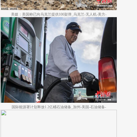
美媒：美国称已向乌克兰提供100架弹_乌克兰-无人机-美方-
国际能源署计划释放1.2亿桶石油储备_加州-美国-石油储备-