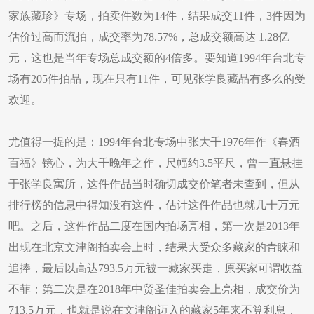
家族藏珍》专场，拍卖件数为14件，结果成交11件，3件因为
估价过高而流拍，成交率为78.57%，总成交额高达 1.28亿
元，这也是当年专场总成交额的4倍多。要知道1994年台北专
场有205件拍品，现在只有11件，可见张学良藏品有多么的受
欢迎。
尤值得一提的是：1994年台北专场中张大千1976年作《春酒
百福》镜心，为大千晚年之作，尺幅约3.5平尺，曾一直悬挂
于张学良寓所，这件作品当时确切成交价笔者未查到，但从
排行榜的信息中得知没有这件，估计这件作品也就几十万元
吧。之后，这件作品二度在国内拍场亮相，第一次是2013年
出现在北京文津阁拍卖会上时，结果大受众多藏家的青睐和
追捧，最后以高达793.5万元被一藏家买走，原买家可谓收益
不菲；第二次是在2018年中贸圣佳拍卖会上亮相，成交价为
713.5万元，也就是说在文津阁迈入的藏家5年来不算利息，