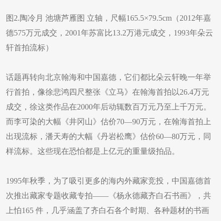
图2.陶冷月 池塘芦雁图 立轴，尺幅165.5×79.5cm（2012年嘉
德575万元成交，2001年苏富比13.2万港元成交，1993年朵云
轩首拍流标）
话题再转向北京翰海和中国嘉德，它们都比朵云轩晚一年举
行首拍，像徐悲鸿四尺整张《立马》在翰海首拍以26.4万元
成交，徐这类作品在2000年后动辄数百万元乃至上千万元。
而李可染的大幅《井冈山》估价70—90万元，在翰海首拍上
出现流标，潘天寿的大幅《丹岩松鹰》估价60—80万元，同
样流标。这些现在恐怕都是上亿元的重量级拍品。
1995年秋季，为了吸引更多的海内外藏家竞投，中国嘉德首
次推出藏家专题收藏专拍——《杨永德藏齐白石书画》，共
上怕165 件，几乎涵盖了齐白石各个时期、各种题材的书画