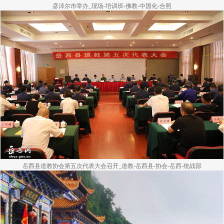
彦淖尔市举办_现场-培训班-佛教-中国化-合照
岳西县道教协会第五次代表大会召开_道教-岳西县-协会-岳西-统战部