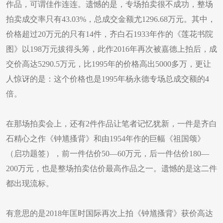
作品，可谓佳作连连。遗憾的是，专场拍卖很不成功，整场
拍卖成交率只有43.03%，总成交金额尤1296.68万元。其中，
价格超过20万元的只有14件，齐白石1933年作的《莲花书院
图》以198万元拔得头筹，此作2016年再次被嘉德上拍后，成
交价高达5290.5万元，比1995年的价格高出5000多万，更让
人惊讶的是：这个价格也是1995年杨永德专场总成交额的4
倍。
在那场拍卖会上，还有2件作品让笔者记忆犹新，一件是齐白
石精心之作《钟馗搔背》和由1954年作的巨幅《祖国颂》
（启功题签），前一件估价50—60万元，后一件估价180—
200万元，也是整场拍卖估价最高作品之一。遗憾的是这二件
都出现流标。
有意思的是2018年匡时国际再次上拍《钟馗搔背》获价高达