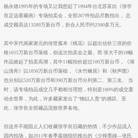
杨永德1995年的专场又让我想起了1994年台北苏富比《张学
良定远斋藏画》专场拍卖会，全部207件拍品尽数拍出， 总
成交额高达13289万新台币，折合人民币约2500多万元。
其中宋代画家谢元的传世孤本《桃花》以超出估价三倍的价
格1655万新台币落槌，创这次拍卖会之最。而 张大千的18幅
作品掀起了拍卖高潮，其中11幅拍价超过100万新台币，《湖
山清舟》以1050万新台币落槌，《水竹幽居》和《秋声图》
也分别以520万新台币和390万新台币分列第二、第三名。 当
时，该专场拍品成交几乎都相当理想，特别是100%的成交轰
动全世界，为此，许多藏家发出了“物以人贵”的感叹。至
此，张学良全部藏品流散世界各地。
但这并不能阻止人们收藏张学良旧藏的热情，不少作品流入
国内拍场，如2011年春季嘉德组织推出的《少帅墨綠—张氏