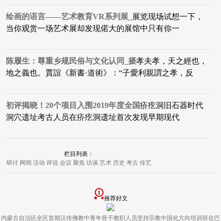
绘画的语言——艺术教育VR系列展_
展览现场试想一下，
当你观赏一场艺术展却发现偌大的展馆中只有你一
陈履生：尊重乡规民俗与文化认同_摄
孝夫孝，天之經也，
地之義也。賈誼《新書·道術》：“子愛利親謂之孝，反
初评揭晓！20个项目入围2019年度全国
疥疙洞旧石器时代
洞穴遗址考古人员在疥疙洞遗址首次发现早期现代
栏目列表：
研讨
网闻
活动
评说
会议
聚焦
访谈
艺术
历史
考古
传艺
推荐好文
内蒙古自治区全区首期汉传佛教中青年骨干教职人员坚持宗教中国化方向培训班在巴