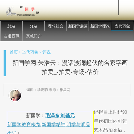
总站
分站
理想社会
新国学启蒙
新国学理论
当代万象
古道西风
宗教门户
首页
当代万象
评说
>
>
新国学网:朱浩云：漫话波澜起伏的名家字画
拍卖_-拍卖-专场-估价
编辑：杨晓萌 来源：雅昌网
记得自上世纪90
新国学：
毛泽东
|
刘基元
年代初国内引进
新国学教育概览
|
新国学精神
|
明学与明品
艺术品拍卖后，
生活
|