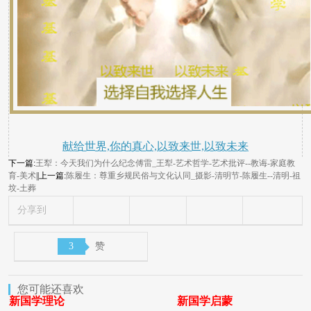
献给世界,你的真心,以致来世,以致未来
下一篇:
王犁：今天我们为什么纪念傅雷_王犁-艺术哲学-艺术批评--教诲-家庭教
育-美术
||上一篇:
陈履生：尊重乡规民俗与文化认同_摄影-清明节-陈履生--清明-祖
坟-土葬
分享到
3
赞
您可能还喜欢
新国学理论
新国学启蒙