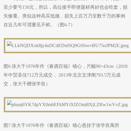
至少要亏150元，所以，高位接手即便题材再好也会吃套，损
失惨重。类似这种高买低抛，损失上百万乃至数千万的事例
在近几年可谓屡见不鲜。（图6-7）
图6.张大千1976年作《春酒百福》镜心，尺幅90×43cm（2018
年中贸圣佳712万元成交， 2013年北京文津阁793.5万元成
交，张大千赠张学良）
图7.张大千1976年作《春酒百福》镜心悬挂于张学良寓所