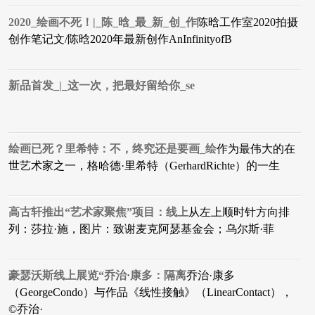
2020_绘画不死！|_陈_晗_最_新_创_作
陈晗工作室2020拍摄
创作笔记文/陈晗2020年最新创作AnInfinityofB
新品首发_|_这一次，把最好留给你_se
绘画已死？里希特：不，终究还是要画_绘
作为最伟大的在
世艺术家之一，格哈德·里希特（GerhardRichte）的一生
高古轩推出“艺术家聚焦”项目：线上
从左上顺时针⽅向排
列：莎拉·施，图⽚：致谢⻨克阿瑟基⾦会；乌尔斯·菲
豪瑟沃斯线上展览“乔治·康多：隔离
乔治·康多
（GeorgeCondo）与作品《线性接触》（LinearContact），
©乔治·