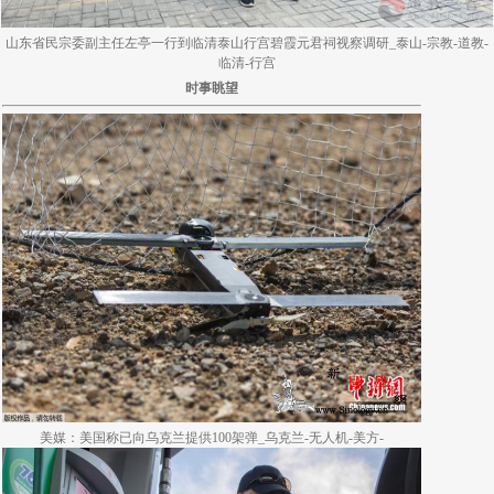
山东省民宗委副主任左亭一行到临清泰山行宫碧霞元君祠视察调研_泰山-宗教-道教-
临清-行宫
时事眺望
美媒：美国称已向乌克兰提供100架弹_乌克兰-无人机-美方-