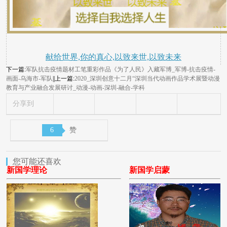
献给世界,你的真心,以致来世,以致未来
下一篇:
军队抗击疫情题材工笔重彩作品《为了人民》入藏军博_军博-抗击疫情-
画面-乌海市-军队
||上一篇:
2020_深圳创意十二月“深圳当代动画作品学术展暨动漫
教育与产业融合发展研讨_动漫-动画-深圳-融合-学科
分享到
6
赞
您可能还喜欢
新国学理论
新国学启蒙