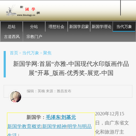
总站
分站
理想社会
新国学启蒙
新国学理论
当代万象
古道西风
宗教门户
首页
当代万象
聚焦
>
>
新国学网:首届“亦雅-中国现代水印版画作品
展”开幕_版画-优秀奖-展览-中国
编辑：英楠 来源：雅昌发布
2020年12月15
新国学：
毛泽东
|
刘基元
日，由广东省文
新国学教育概览
|
新国学精神
|
明学与明品
化和旅游厅主
生活
|