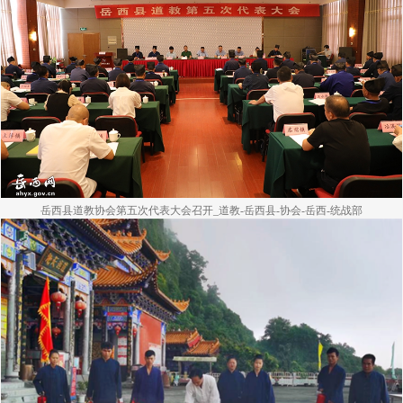
岳西县道教协会第五次代表大会召开_道教-岳西县-协会-岳西-统战部