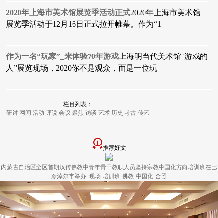
2020年上海市美术馆展览季活动正式
2020年上海市美术馆
展览季活动于12月16日正式拉开帷幕。作为“1+
作为一名“玩家”_来体验70年游戏
上海明当代美术馆“游戏的
人”展览现场，2020你不是观众，而是一位玩
栏目列表：
研讨
网闻
活动
评说
会议
聚焦
访谈
艺术
历史
考古
传艺
推荐好文
内蒙古自治区全区首期汉传佛教中青年骨干教职人员坚持宗教中国化方向培训班在巴
彦淖尔市举办_现场-培训班-佛教-中国化-合照