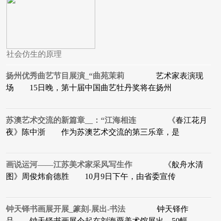
社会仿生的原理
扬州优秀曲艺节目展演_“曲苑茉莉
艺术家表演现
场 15日晚，第十届中国曲艺牡丹奖将在扬州
苏澳艺术交流的新篇章__：“江海相连
《春江花月
夜》陈中浙 作为苏澳艺术交流的第三乐章，是
画说运河——江苏美术家采风写生作
《舣舟水清
图》周俊炜俞德胜 10月9日下午，由省委宣传
钟天铎书画展开展_篆刻-展出-书法
钟天铎作
品 钟天铎书画展今起在刘海粟美术馆展出，50幅