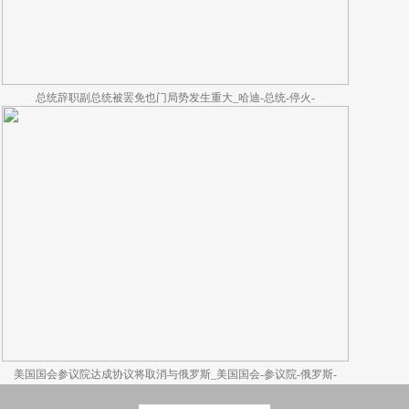
总统辞职副总统被罢免也门局势发生重大_哈迪-总统-停火-
美国国会参议院达成协议将取消与俄罗斯_美国国会-参议院-俄罗斯-