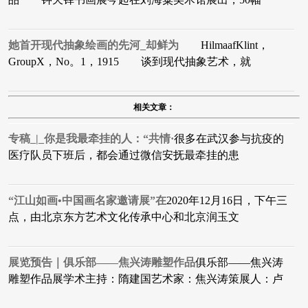
她首开现代抽象绘画的先河_却鲜为
HilmaafKlint，
GroupX，No。1，1915 谈到现代抽象艺术，就
相关文章：
专稿_|_你是我最牵挂的人：“共情·
很多在武汉参与抗疫的
医疗队员下班后，都会通过微信安抚最牵挂的患
“江山如画•中国画名家邀请展”在
2020年12月16日，下午三
点，由北京东方艺术文化传承中心和北京润玉文
展览预告｜俱乐部——焦兴涛雕塑作品
俱乐部——焦兴涛
雕塑作品展学术主持：隋建国艺术家：焦兴涛策展人：卢