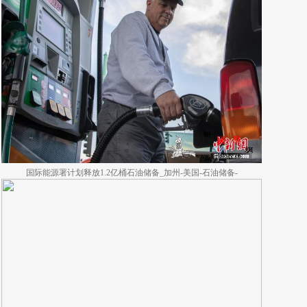
国际能源署计划释放1.2亿桶石油储备_加州-美国-石油储备-