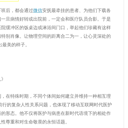
下班后，都会通过
微信
安抚最牵挂的患者、为他们下载各
们一旦病情好转或出院前，一定会和医疗队员合影。于是
医院缓冲区的饭桌边或淋浴间门口，举起他们珍藏有这样
组特别肖像。让物理空间的距离合二为一，让心灵深处的
出最美的样子。
人》
到，在特殊时期，不同个体间如何建立并维持一种相互理
前行的复杂人性关系问题，也体现了移动互联网时代医护
新的形态。他不仅将医护与病患在新时代语境下的相处作
人性尊重和对生命敬畏的永恒话题。