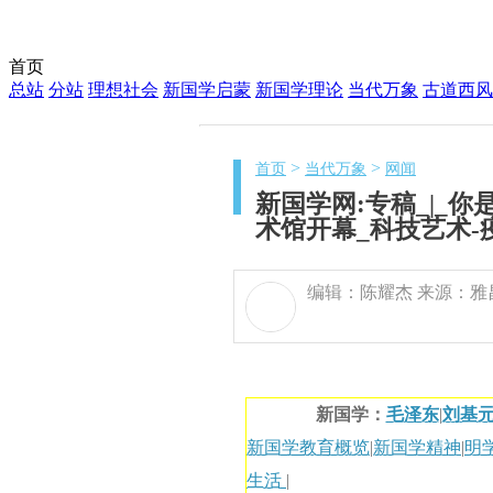
首页
总站
分站
理想社会
新国学启蒙
新国学理论
当代万象
古道西风
>
>
首页
当代万象
网闻
新国学网:专稿_|_
术馆开幕_科技艺术-疫
编辑：陈耀杰 来源：雅
新国学：
毛泽东
|
刘基
新国学教育概览
|
新国学精神
|
明
生活
|