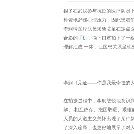
很多在武汉参与抗疫的医疗队员
种资讯舒缓心理压力。因此患者
李舸请医疗队员短暂驻足在定点
合影的
手机
，摘下口罩拍下了一
理解汇成 一体，让医患关系呈现
李舸《见证——你是我最牵挂的
在拍摄过程中，李舸敏锐地意识
解、 相互依存、抱团取暖、艰难
人员的人道主义关怀出现了某种
了深入诠释，也更好地展示了对