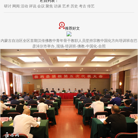
栏目列表：
研讨
网闻
活动
评说
会议
聚焦
访谈
艺术
历史
考古
传艺
推荐好文
内蒙古自治区全区首期汉传佛教中青年骨干教职人员坚持宗教中国化方向培训班在巴
彦淖尔市举办_现场-培训班-佛教-中国化-合照