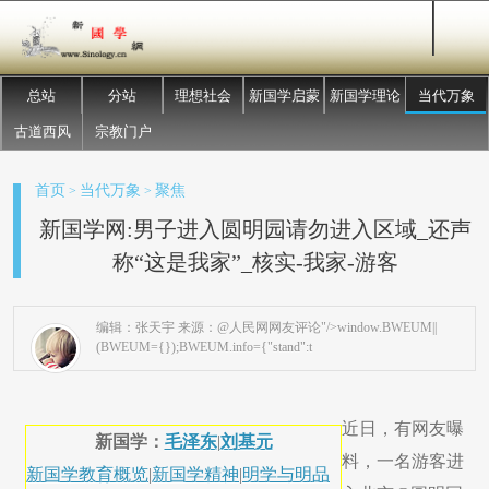
总站
分站
理想社会
新国学启蒙
新国学理论
当代万象
古道西风
宗教门户
首页
当代万象
聚焦
>
>
新国学网:男子进入圆明园请勿进入区域_还声
称“这是我家”_核实-我家-游客
编辑：张天宇 来源：@人民网网友评论"/>window.BWEUM||
(BWEUM={});BWEUM.info={"stand":t
近日，有网友曝
新国学：
毛泽东
|
刘基元
料，一名游客进
新国学教育概览
|
新国学精神
|
明学与明品