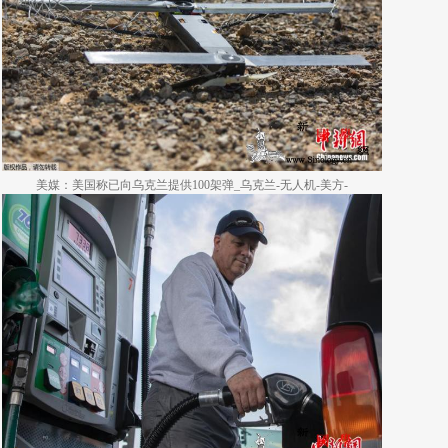
美媒：美国称已向乌克兰提供100架弹_乌克兰-无人机-美方-