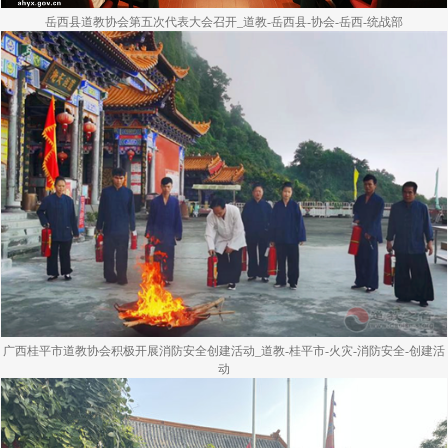
岳西县道教协会第五次代表大会召开_道教-岳西县-协会-岳西-统战部
广西桂平市道教协会积极开展消防安全创建活动_道教-桂平市-火灾-消防安全-创建活
动