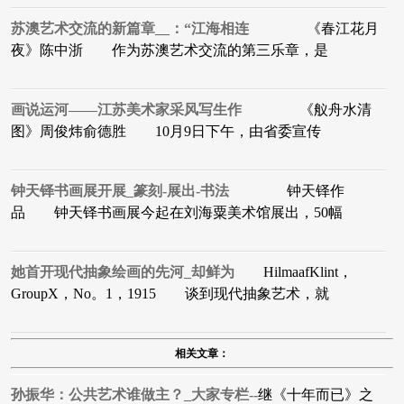
苏澳艺术交流的新篇章__：“江海相连
《春江花月
夜》陈中浙 作为苏澳艺术交流的第三乐章，是
画说运河——江苏美术家采风写生作
《舣舟水清
图》周俊炜俞德胜 10月9日下午，由省委宣传
钟天铎书画展开展_篆刻-展出-书法
钟天铎作
品 钟天铎书画展今起在刘海粟美术馆展出，50幅
她首开现代抽象绘画的先河_却鲜为
HilmaafKlint，
GroupX，No。1，1915 谈到现代抽象艺术，就
相关文章：
孙振华：公共艺术谁做主？_大家专栏--
继《十年而已》之