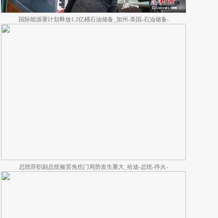
国际能源署计划释放1.2亿桶石油储备_加州-美国-石油储备-
总统辞职副总统被罢免也门局势发生重大_哈迪-总统-停火-