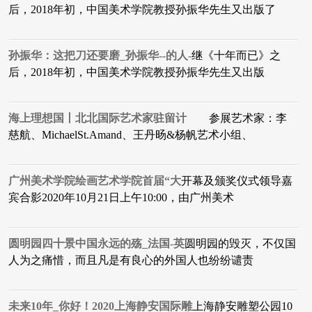
后，2018年初，中国美术学院教授孙振华先生又出版了
孙振华：这把刀还要磨_孙振华--的人-
​继《十年而已》之
后，2018年初，中国美术学院教授孙振华先生又出版
海上理想国丨北北国际艺术家驻留计
参展艺术家：李
慈航、MichaelSt.Amand、王丹旸&杨帆艺术小组、
广州美术学院绘画艺术学院首届“大
开幕及颁奖仪式领导嘉
宾合影2020年10月21日上午10:00，由广州美术
圆明园四十景中国永远的殇_法国-英
圆明园的毁灭，不仅国
人为之痛惜，而且凡是有良心的外国人也纷纷谴责
未来10年_你好！2020上海静安国际雕
上海静安雕塑公园10