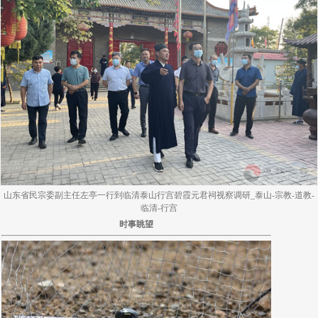
山东省民宗委副主任左亭一行到临清泰山行宫碧霞元君祠视察调研_泰山-宗教-道教-
临清-行宫
时事眺望