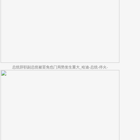
总统辞职副总统被罢免也门局势发生重大_哈迪-总统-停火-