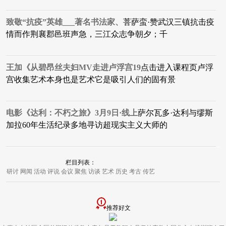
致敬“抗疫”英雄___著名书法家、
菩萨蛮·赞武汉三镇抗击疫
情而作荆襄郡邑班声急，三江众志争朝夕；千
王加《从碧昂丝夫妇MV走进卢浮宫19
点击进入课程页卢浮
宫收集艺术本身也是艺术它是吸引人们的固有景
电影《达利：不朽之旅》3月9日·线上
萨尔瓦多·达利与缪斯
加拉60年生活纪录多地寻访超现实主义大师的
栏目列表：
研讨
网闻
活动
评说
会议
聚焦
访谈
艺术
历史
考古
传艺
推荐好文