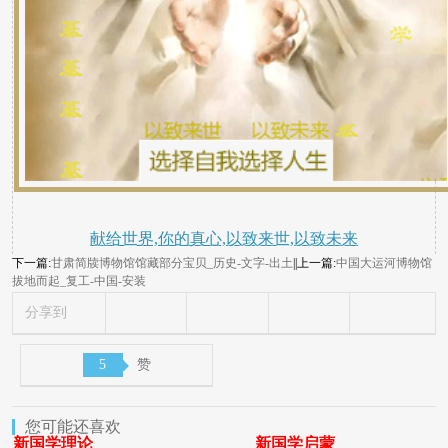
献给世界,你的真心,以致来世,以致未来
下一篇:
甘肃简牍博物馆馆藏部分宝贝_历史-文字-出土
||上一篇:
中国大运河博物馆
拔地而起_复工-中国-安装
分享到
5
赞
您可能还喜欢
新国学理论
新国学启蒙