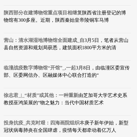
陕西部分在建博物馆重点项目相继复
陕西省注册登记的博
物馆有300多座。近期，陕西秦始皇帝陵铜车马博
营山：清水湖湿地博物馆全面建成_自
3月5日，笔者从营山
县自然资源和规划局获悉，建筑面积1800平方米的清
临潼战疫数字博物馆“开馆”_,一起
3月8日，由临潼区委宣传
部、区委网信办、区融媒体中心联合打造的“
徐志君_|_“材质”或其他：一种重新
由芝加哥大学艺术史系
教授巫鸿策展的“物之魅力：当代中国材质艺术
投身抗疫_共克时艰：四海画院组织本
庚子新年伊始，新型
冠状病毒肺炎在全国肆虐，疫情每天都牵动着亿万人