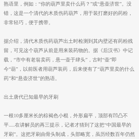
熟语里，例如：“你的葫芦里卖什么药？”或“悬壶济世”。没
错，这是一个清代的木质伤药葫芦，用于装打磨好的药粉，
非常轻巧，便于携带。
据介绍，清代木质伤药葫芦出土时检测到其内壁还有药粉残
留，可见这个葫芦从前是用来装药物的。据《后汉书》中记
载，“市中有老翁卖药，悬一壶于肆头”，古时“壶”即
今“葫”，以前医者用葫芦装药，后来便有了“葫芦里卖的什么
药”和“悬壶济世”的熟语。
出土唐代已知最早的牙刷
一根10多厘米长的棕褐色小棍，外形扁平，顶部有凹凸不
平.....在讲解员的再三提示，记者才猜到了这把“中国最早的
牙刷”。这把牙刷由骨头制成，头部略宽，虽历经数百年仍然