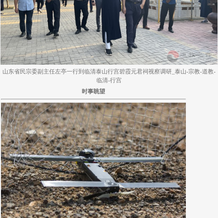
山东省民宗委副主任左亭一行到临清泰山行宫碧霞元君祠视察调研_泰山-宗教-道教-
临清-行宫
时事眺望