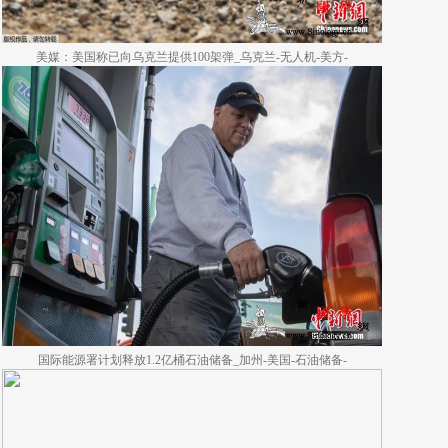
美媒：美国称已向乌克兰提供100架弹_乌克兰-无人机-美方-
国际能源署计划释放1.2亿桶石油储备_加州-美国-石油储备-