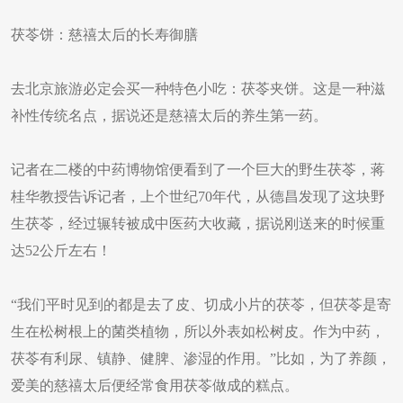
茯苓饼：慈禧太后的长寿御膳
去北京旅游必定会买一种特色小吃：茯苓夹饼。这是一种滋
补性传统名点，据说还是慈禧太后的养生第一药。
记者在二楼的中药博物馆便看到了一个巨大的野生茯苓，蒋
桂华教授告诉记者，上个世纪70年代，从德昌发现了这块野
生茯苓，经过辗转被成中医药大收藏，据说刚送来的时候重
达52公斤左右！
“我们平时见到的都是去了皮、切成小片的茯苓，但茯苓是寄
生在松树根上的菌类植物，所以外表如松树皮。作为中药，
茯苓有利尿、镇静、健脾、渗湿的作用。”比如，为了养颜，
爱美的慈禧太后便经常食用茯苓做成的糕点。