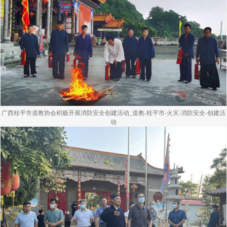
广西桂平市道教协会积极开展消防安全创建活动_道教-桂平市-火灾-消防安全-创建活
动