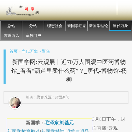
总站
分站
理想社会
新国学启蒙
新国学理论
当代万象
古道西风
宗教门户
首页
当代万象
聚焦
>
>
新国学网:云观展丨近70万人围观中医药博物
馆_看看“葫芦里卖什么药”？_唐代-博物馆-杨
柳
编辑：梁侨 来源：封面新闻
3月8日下午，封
新国学：
毛泽东
|
刘基元
面直播“云观
新国学教育概览
|
新国学精神
|
明学与明品