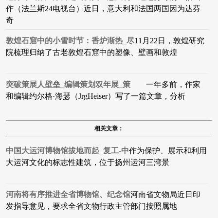
作（法兰斯24电视台）近日，意大利和法国两国因为达芬
奇
敦煌石窟中的小雪时节：香炉渐热_尽
11月22日，敦煌研究
院梳理归纳了古老敦煌石窟中的塑像、壁画和敦煌
突破策展人壁垒_编辑策划双年展_策
一年多前，作家
和编辑约尔格·海瑟（JrgHeiser）写了一篇文章，分析
相关文章：
中国大运河博物馆拔地而起_复工-中
作为保护、展示和利用
大运河文化的标志性建筑，位于扬州运河三湾景
河南将有序推进全省博物馆、纪念馆
河南省文物局近日印
发指导意见，要求全省文物行政主管部门按照属地