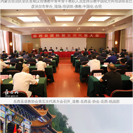
内蒙古自治区全区首期汉传佛教中青年骨干教职人员坚持宗教中国化方向培训班在巴
彦淖尔市举办_现场-培训班-佛教-中国化-合照
岳西县道教协会第五次代表大会召开_道教-岳西县-协会-岳西-统战部