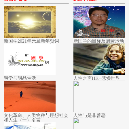
新国学2021年元旦新年贺词
新国学的目标及启蒙运动
明学与明品生活
人性之声HK--悲惨世界
文化革命、人类物种与理想社会
人性与是非善恶
和人生（一）引言