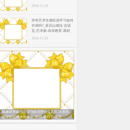
2018-11-20
所有艺术生都应该学习如何
作画吗?_​亚历山德拉·吉诺
瓦-艺术家-高等教育-课程
2018-11-20
杨家岭革命旧址管理处召开创文及红5A景区
初评阶段整改推进会_阶段-进行了-景区