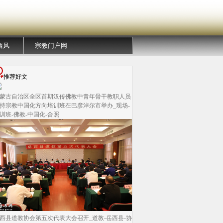
西风
宗教门户网
推荐好文
蒙古自治区全区首期汉传佛教中青年骨干教职人员
持宗教中国化方向培训班在巴彦淖尔市举办_现场-
训班-佛教-中国化-合照
西县道教协会第五次代表大会召开_道教-岳西县-协