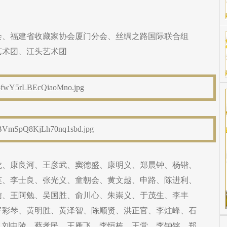
会、福建省收藏家协会厦门分会、丝绸之路国际联合组
艺术团、江头艺术团
龙、康良河、王彦武、窦德盛、康明义、郑晨钟、杨锴、
英、李士良、张光义、童朝会、黄文越、申路、陈进利、
信、王阿勉、吴国胜、俞川心、朱崇义、于茂生、李丰
罗彩琴、黄明胜、黄泽智、陈顺贤、洪正官、李炷峰、石
、刘中陵、蔡孝民、王雁飞、李恒栋、王党、李钟铭、郑