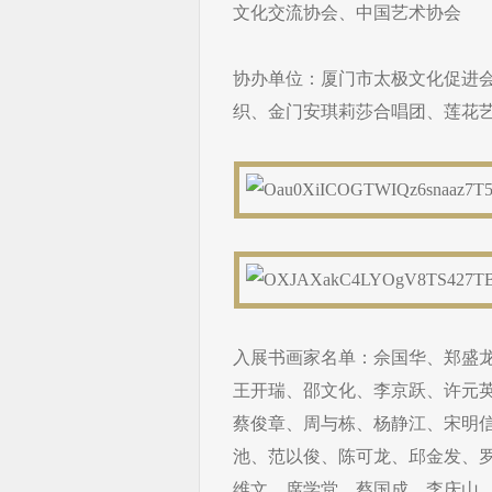
文化交流协会、中国艺术协会
协办单位：厦门市太极文化促进
织、金门安琪莉莎合唱团、莲花
入展书画家名单：佘国华、郑盛
王开瑞、邵文化、李京跃、许元
蔡俊章、周与栋、杨静江、宋明
池、范以俊、陈可龙、邱金发、
维文、席学堂、蔡国成、李庆山