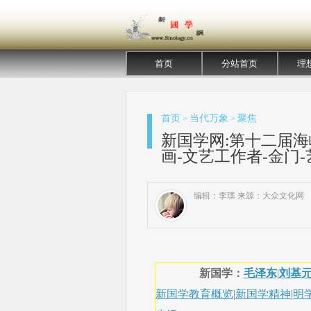
首页
分站首页
理
首页
当代万象
聚焦
>
>
新国学网:第十二届海
画-文艺工作者-金门
编辑：李璞 来源：大众文化网
新国学：
毛泽东
|
刘基
新国学教育概览
|
新国学精神
|
明