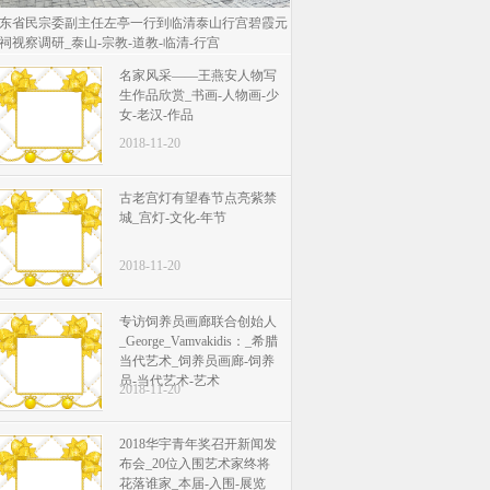
东省民宗委副主任左亭一行到临清泰山行宫碧霞元
祠视察调研_泰山-宗教-道教-临清-行宫
名家风采——王燕安人物写
生作品欣赏_书画-人物画-少
女-老汉-作品
2018-11-20
古老宫灯有望春节点亮紫禁
城_宫灯-文化-年节
2018-11-20
专访饲养员画廊联合创始人
_George_Vamvakidis：_希腊
当代艺术_饲养员画廊-饲养
员-当代艺术-艺术
2018-11-20
2018华宇青年奖召开新闻发
布会_20位入围艺术家终将
花落谁家_本届-入围-展览