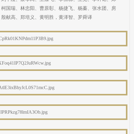
、柯国瑞、林忠阳、曹原彰、杨捷飞、杨蓁、张水团、房
、殷献高、郑培义、黄明胜，黄泽智、罗舜译