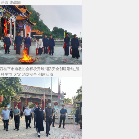
-岳西-统战部
西桂平市道教协会积极开展消防安全创建活动_道
-桂平市-火灾-消防安全-创建活动