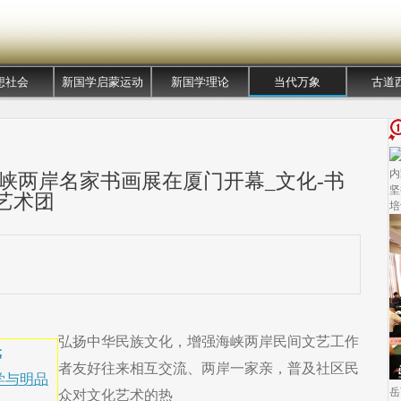
想社会
新国学启蒙运动
新国学理论
当代万象
古道
内
峡两岸名家书画展在厦门开幕_文化-书
坚
-艺术团
培
弘扬中华民族文化，增强海峡两岸民间文艺工作
元
者友好往来相互交流、两岸一家亲，普及社区民
学与明品
岳
众对文化艺术的热