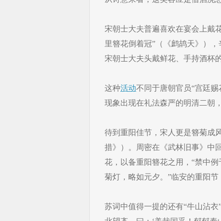
宋朝士大夫普遍喜欢在宴会上戴花
里簪花倒着冠”（《鹧鸪天》），
宋朝士大夫头戴鲜花、手持酒杯
这种
活动
不同于唐朝官员“宫廷赐
现象出现在礼法森严的明清二朝
待到重阳佳节，宋人更是簪菊成风
措》）。周密在《武林旧事》中
花，以备重阳簪花之用，“禁中
菊灯，略如元夕。”临安的重阳节
苏词中值得一提的还有“牛山沾衣