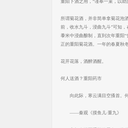
重阳下酒之用，“谨奉一束，以助
所谓菊花酒，并非简单拿菊花泡
前，收水九斗，浸曲九斗”可知
黍米中浸曲酿制，直到次年重阳“
正的重阳菊花酒。一年的春夏秋
花开花落，酒醉酒醒。
何人送酒？重阳药市
向此际，寒云满目空搔首。何
——秦观《摸鱼儿·重九》