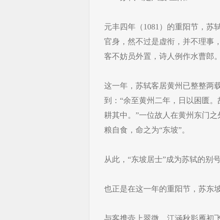
元丰四年（1081）的重阳节，
官身，然不过是虚衔，并不理事，
客不妨员外置，诗人例作水曹郎
这一年，苏轼客居黄州已整整两
到：“余至黄州二年，日以困匮
耕其中。”一位故人在黄州东门之
粮自食，命之为“东坡”。
从此，“东坡居士”成为苏轼的别号
也正是在这一年的重阳节，苏东
与客携壶上翠微，江涵秋影雁初