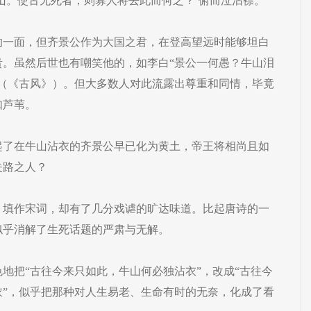
山。使古无死者，则寡人将去此而何之？’俯而泣沾襟。”
的一面，但齐景公作为大国之君，在登高望远时能够坦白
贵。虽然后世也有嘲笑他的，如李白“景公一何愚？牛山泪
”（《古风》）。但大多数人对此流露出尊重和同情，毕竟
如芦苇。
起了在牛山沾衣的齐景公早已化为黄土，帝王将相尚且如
失路之人？
，填作宋词，却有了几分戏谑的旷达味道。比起唐诗的一
似乎消解了生死话题的严肃与无解。
地把“古往今来只如此，牛山何必独沾衣”，改成“古往今
衣”，似乎把那种对人生易老、生命有时的无奈，化成了看