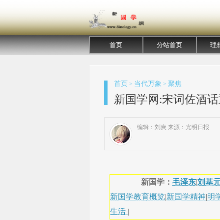
首页
分站首页
理
首页
当代万象
聚焦
>
>
新国学网:宋词佐酒话
编辑：刘爽 来源：光明日报
新国学：
毛泽东
|
刘基
新国学教育概览
|
新国学精神
|
明
生活
|