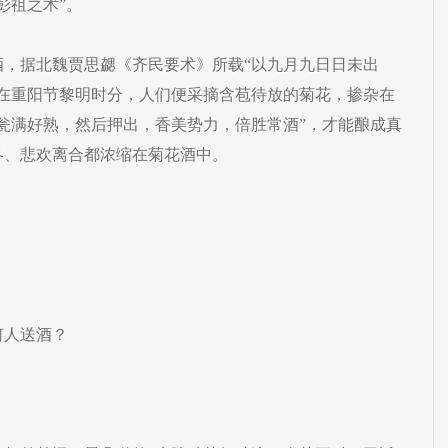
彭祖之术”。
酒，据北魏贾思勰《齐民要术》所载“以九月九日日未出
，在重阳节黎明时分，人们便采摘含苞待放的菊花，掺杂在
瓮满好熟，然后押出，香美势力，倍胜常酒”，才能酿成真
冬、悲欢离合都浓缩在菊花酒中。
人送酒？