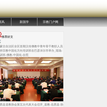
西风
新国学
宗教门户网
推荐好文
蒙古自治区全区首期汉传佛教中青年骨干教职人员
持宗教中国化方向培训班在巴彦淖尔市举办_现场-
训班-佛教-中国化-合照
西县道教协会第五次代表大会召开_道教-岳西县-协