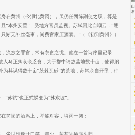
山
君
苏轼身在黄州（今湖北黄冈），虽仍任团练副使之职，算是
且“本州安置”，受地方官员监视。苏轼因此自嘲云：“逐
。只惭无补丝毫事，尚费官家压酒囊。”（《初到黄州》）
载，流放之罪官，常有衣食之忧。他在一首诗序里记录
。故人马正卿哀余乏食，为于郡中请故营地数十亩，使得躬
外为其谋得数十亩“茨棘瓦砾”的荒地，苏轼亲自开垦，种
，“苏轼”也正式蝶变为“苏东坡”。
坡在简陋的酒席上，举觞对客，填词一阕：
飞，尘世难逢开口笑，年少，菊花须插满头归。