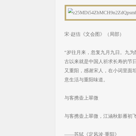
宋·赵佶《文会图》（局部）
“岁往月来，忽复九月九日。九为
古以来就是中国人祈求长寿的节
又重阳，感谢宋人，在小词里面
意生活与重阳味道。
与客携壶上翠微
与客携壶上翠微，江涵秋影雁初
——苏轼《定风波·重阳》