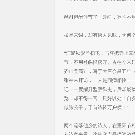
酩酊但酬佳节了，云峤，登临不
虽是宋词，却有唐人风味，为何
“江涵秋影雁初飞，与客携壶上
节，不用登临恨落晖。古往今来
齐山登高》，写于大唐会昌五年（
张祜来拜访，二人是同病相怜—
记，一度擢升监察御史，后却屡
览，却不得一官，只好以处士自
似张公子，千首诗轻万户侯！”
两个流落他乡的诗人，在重阳节
从诗意来看，这笑容应是借酒浇