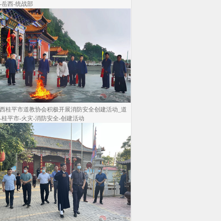
-岳西-统战部
西桂平市道教协会积极开展消防安全创建活动_道
-桂平市-火灾-消防安全-创建活动