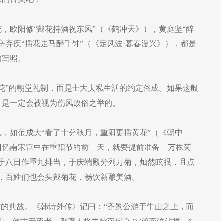
，欧阳修“戴花持酒祝东风”（《鹤冲天》），黄庭坚“醉
辛弃疾“插花走马醉千钟”（《定风波·暮春漫兴》），都是
的写照。
花”的朝堂礼制，而是士大夫私生活的约定俗成。如果这般
，是一定会被视为伤风败俗之举的。
，如范成大“看了十分秋月，重阳更插黄花”（《朝中
回忆南宋宫中在重阳节的前一天，就要提前准备一万株菊
例于八日作重九排当，于庆端殿分列万菊，灿然眩眼，且点
，百姓们也会头戴菊花，畅饮新酿美酒。
”的典故。《韩诗外传》记曰：“齐景公游于牛山之上，而