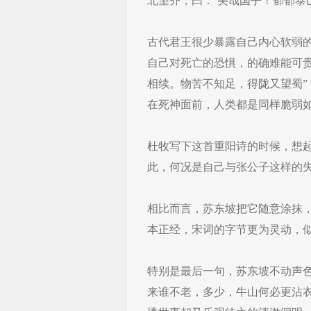
北望齐，曰：‘美哉国乎！郁郁泰
古代君王很少暴露自己内心软弱
自己对死亡的恐惧，的确难能可
相续。物苦不知足，得陇又望蜀
在死神面前，人类都是同样脆弱
杜牧写下这首重阳诗的时候，想
此，何况是自己与张公子这样的
相比而言，苏东坡把它随意涂抹
本正经，宋词的字节更为灵动，
特别是最后一句，苏东坡不动声色
来谁不老，多少，牛山何必更沾