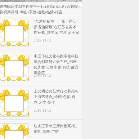
东省民宗委副主任左亭一行到临清泰山行宫碧霞元
祠视察调研_泰山-宗教-道教-临清-行宫
“艺术的精神——第十届江
苏省油画展”在江苏省美术
馆开幕_副主席-主席-油画家
2018-11-03
中国传统文化与数字化科技
融合创新研讨会召开_书画-
传统文化-数字化-科技-故宫
博物院
2018-11-02
王义明公共艺术行动将亮相
上海艺博会_绘画-色彩-自
然-艺术-创作
2018-11-02
红木王寒冰玉床惊艳亮相_
雕刻-翡翠-广绣