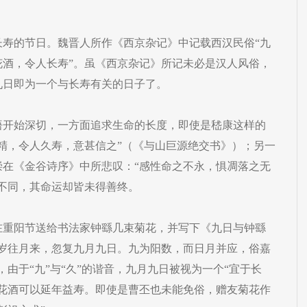
。
长寿的节日。魏晋人所作《西京杂记》中记载西汉民俗“九
花酒，令人长寿”。虽《西京杂记》所记未必是汉人风俗，
九日即为一个与长寿有关的日子了。
悟开始深切，一方面追求生命的长度，即使是嵇康这样的
精，令人久寿，意甚信之”（《与山巨源绝交书》）；另一
崇在《金谷诗序》中所悲叹：“感性命之不永，惧凋落之无
不同，其命运却皆未得善终。
在重阳节送给书法家钟繇几束菊花，并写下《九日与钟繇
“岁往月来，忽复九月九日。九为阳数，而日月并应，俗嘉
由于“九”与“久”的谐音，九月九日被视为一个“宜于长
菊花酒可以延年益寿。即使是曹丕也未能免俗，赠友菊花作