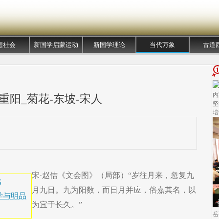
想社会
新国学启蒙运动
新国学理论
当代万象
古道
内
重阳_菊花-东坡-宋人
坚
培
宋·赵佶《文会图》（局部）“岁往月来，忽复九
元
月九日。九为阳数，而日月并应，俗嘉其名，以
学与明品
为宜于长久。”
岳