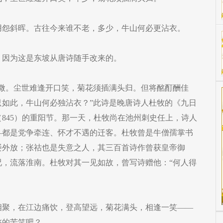
用怨斜晖。古往今来谁不老，多少，牛山何必更沾衣。
？因为这是东坡从唐诗随手改来的。
翠微。尘世难逢开口笑，菊花须插满头归。但将酩酊酬佳
只如此，牛山何必独沾衣？”此诗是晚唐诗人杜牧的《九日
845）的重阳节。那一天，杜牧尚在池州刺史任上，诗人
—都是党争牵连、怀才不遇的迁客。杜牧曾是牛僧孺掌书
屡外放；张祜也是失意之人，其三百首诗作曾获皇帝御
况，流落淮南。杜牧对其一见如故，曾写诗赠他：“何人得
相聚，在江边痛饮，登高望远，菊花满头，相逢一笑——
愁的苦笑吧？