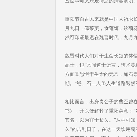
透世事却又乐观待之的清澈洞明
重阳节自古以来就是中国人祈求
月九日，佩茱萸，食蓬饵，饮菊
然可印证最迟在魏晋时代，九月
魏晋时代人们对于生命长短的体
高士，也“又闻道士遗言，饵术黄
方面又恐惧于生命的无常，如石
期。”嵇、石二人虽人生道路迥然
相比而言，出身贵公子的曹丕曾
书》，开头便解释了重阳寓意：
其名，以为宜于长久。”从中可知，
久”的吉利日子，在这一天饮用