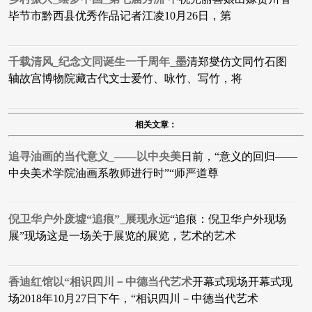
毕节市黔西县优秀作品​记者江凌10月26日，第
千载清风_纪念文同诞生一千周年_墨
清郑燮仿文同竹石图
轴故宫博物院藏​古代文士爱竹、咏竹、写竹，将
相关文章：
追寻油画的当代意义_——以中央美
日前，“意义的回归——
中央美术学院油画系教师进行时”“师严道尊
倪卫华户外废墟“追痕”_展现永远
“追痕：倪卫华户外现场
展”现场这是一场关于展览的展览，艺术的艺术
香迪红馆以“相识四川－中德当代艺术
开幕式现场开幕式现
场2018年10月27日下午，“相识四川－中德当代艺术