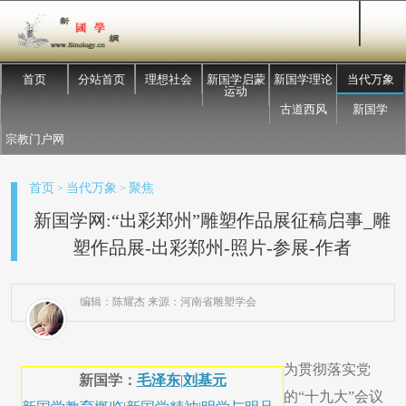
首页
分站首页
理想社会
新国学启蒙
新国学理论
当代万象
运动
古道西风
新国学
宗教门户网
首页
当代万象
聚焦
>
>
新国学网:“出彩郑州”雕塑作品展征稿启事_雕
塑作品展-出彩郑州-照片-参展-作者
编辑：陈耀杰 来源：河南省雕塑学会
为贯彻落实党
新国学：
毛泽东
|
刘基元
的“十九大”会议