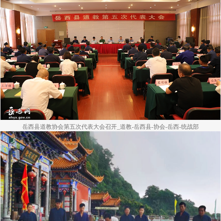
岳西县道教协会第五次代表大会召开_道教-岳西县-协会-岳西-统战部