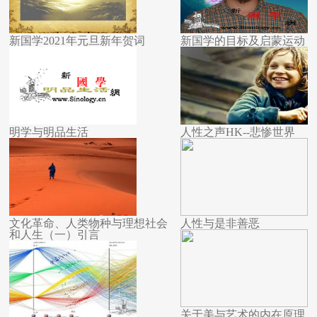
新国学2021年元旦新年贺词
新国学的目标及启蒙运动
明学与明品生活
人性之声HK--悲惨世界
文化革命、人类物种与理想社会
人性与是非善恶
和人生（一）引言
关于美与艺术的内在原理