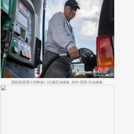
国际能源署计划释放1.2亿桶石油储备_加州-美国-石油储备-