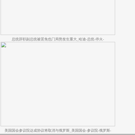
总统辞职副总统被罢免也门局势发生重大_哈迪-总统-停火-
美国国会参议院达成协议将取消与俄罗斯_美国国会-参议院-俄罗斯-