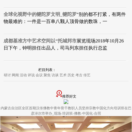
全球化视野中的犍陀罗文明_犍陀罗
“别的都不打紧，有两件
物最难的：一件是一百单八颗人顶骨做的数珠，一
成都基准方中艺术空间以“托城邦市
展览现场2018年10月26
日下午，钟明担任出品人，司马列东担任执行总监
栏目列表：
研讨
网闻
活动
评说
会议
聚焦
访谈
艺术
历史
考古
传艺
推荐好文
内蒙古自治区全区首期汉传佛教中青年骨干教职人员坚持宗教中国化方向培训班在巴
彦淖尔市举办_现场-培训班-佛教-中国化-合照