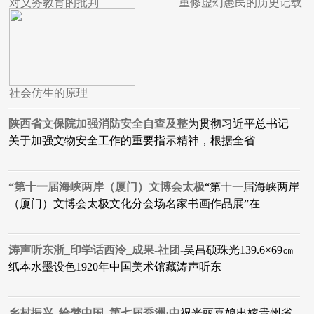
对义务教育的批判
重修虚幻愚民的历史记载
社会仿生的原理
陕西省文保院加强消防安全自查及整
为贯彻习近平总书记
关于加强文物安全工作的重要指示精神，根据全省
“第十一届海峡两岸（厦门）文博会太极
“第十一届海峡两岸
（厦门）文博会太极文化分会场名家书画作品展”在
涛声听东浙_印学话西泠_成果-社团-
吴昌硕珠光139.6×69㎝
纸本水墨设色1920年中国美术馆藏涛声听东
乡村振兴_绘梦中国_第七届秀洲·中
祝光丽喜娘出嫁贵州省