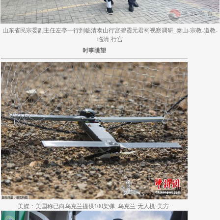
山东省民宗委副主任左亭一行到临清泰山行宫碧霞元君祠视察调研_泰山-宗教-道教-
临清-行宫
时事眺望
美媒：美国称已向乌克兰提供100架弹_乌克兰-无人机-美方-