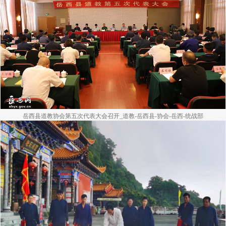
岳西县道教协会第五次代表大会召开_道教-岳西县-协会-岳西-统战部