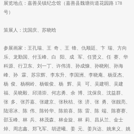
展览地点：嘉善吴镇纪念馆（嘉善县魏塘街道花园路 178
号）
策展人：沈国庆、苏晓晗
参展画家：王孔瑞、王 奇 、王 锋、仇顺廷、卞 瑞、方向
乐、龙勤国、付玉峰、白 阳、成 军、任贤义、任 赛、华
科源、行卫东、刘一丁、许伟清、孙成慷、孙晓刚、孙海
峰、孙 霖、苏宗辉、李东升、李国洲、李晓庵、杨亚杰、
杨 俊、杨桐岭、杨银俊、杨 辉、吴 可、吴建明、吴建
福、吴晓毅、邱清崇、何志勇、余 博、沈保良、沈益群、
张 多、张芥嘉、张建京、张秋桔、张 济、张 勇、张靓亮、
陆溶冰、陈 伟、陈铃华、陈前喜、陈 雷、陈 端、陈赛赛、
邵玉峰、林 兵、林茂森、林金旋、林 莉、昌从兰、金士
焯、周志鑫、郑飞军、胡进曦、姜 元、姜兴达、姚来义、姚