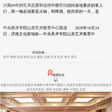
川美80年的艺术态度和这些年横空出
招待落地重庆的客人
们，第一顿必须要是火锅，和啤酒。校庆前的一天，是
中央美术学院山东艺术教育中心落成
2020年10月24
日，济南文化新地标—中央美术学院山东艺术教育中
栏目列表：
研讨
网闻
活动
评说
会议
聚焦
访谈
艺术
历史
考古
传艺
推荐好文
内蒙古自治区全区首期汉传佛教中青年骨干教职人员坚持宗教中国化方向培训班在巴
彦淖尔市举办_现场-培训班-佛教-中国化-合照