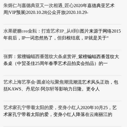
朱炳仁与嘉德典亚又一次相遇_匠心
2020年嘉德典亚艺术
周|VIP预展|2020.10.28|公众开放|2020.10.29-
水果硬糖ceo金耘：打造艺术IP_从0到1
图片来源于网络2015
年前后，IP一词忽然热了，但归根结底，IP就是关于“
张辉：紫檀蝙蝠西番莲纹大条桌赏评_
紫檀蝙蝠西番莲纹大
条桌（中贸圣佳25周年春季艺术品拍卖会拍品）的一
艺术上海艺享会·圆桌论坛聚焦潮流
潮流艺术风头正劲，包
括KAWS、丹尼尔·阿尔轩等影响力日隆。更令人
艺术家孔宁带着太阳的爱，变身小红人
2020年10月25，艺
术家孔宁带着太阳的爱，变身小红人降落在云南丽江的