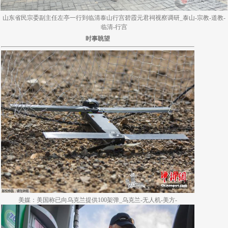
山东省民宗委副主任左亭一行到临清泰山行宫碧霞元君祠视察调研_泰山-宗教-道教-
临清-行宫
时事眺望
美媒：美国称已向乌克兰提供100架弹_乌克兰-无人机-美方-