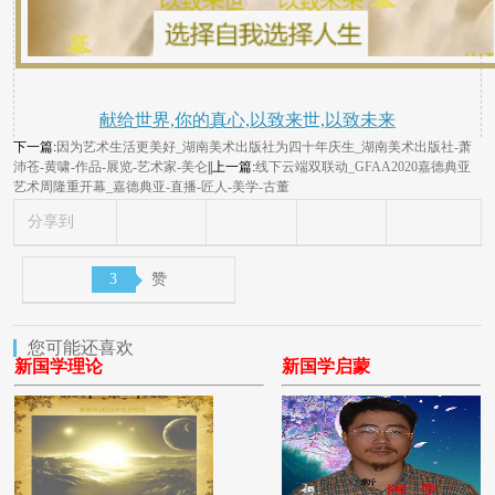
献给世界,你的真心,以致来世,以致未来
下一篇:
因为艺术生活更美好_湖南美术出版社为四十年庆生_湖南美术出版社-萧
沛苍-黄啸-作品-展览-艺术家-美仑
||上一篇:
线下云端双联动_GFAA2020嘉德典亚
艺术周隆重开幕_嘉德典亚-直播-匠人-美学-古董
分享到
3
赞
您可能还喜欢
新国学理论
新国学启蒙