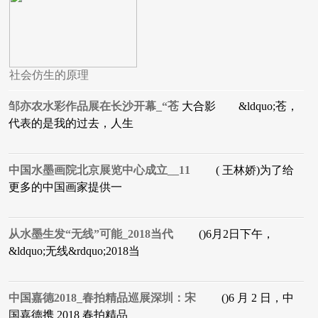
社会仿生的原理
邹亦农水彩作品展在长沙开幕_“苍
大合影 &ldquo;苍，
代表的是我的过去，人生
中国水墨画院北京展览中心成立__11
( 王林娇)为了给
更多的中国画家提供一
从水墨生发“无线”可能_2018当代
()6月2日下午，
&ldquo;无线&rdquo;2018当
中国嘉德2018_春拍精品巡展深圳：宋
()6 月 2 日，中
国嘉德携 2018 春拍精品