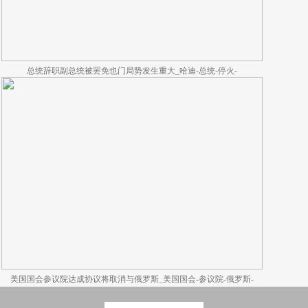
总统辞职副总统被罢免也门局势发生重大_哈迪-总统-停火-
美国国会参议院达成协议将取消与俄罗斯_美国国会-参议院-俄罗斯-