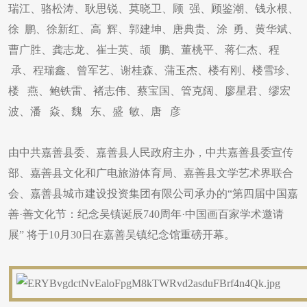
瑞江、骆松涛、耿思锐、莫晓卫、顾 强、顾鉴潮、钱永根、
徐 鹏、徐新红、高 辉、郭建坤、唐典贵、涂 勇、黄华斌、
曹广胜、龚志龙、崔士英、颉 鹏、董桃平、蒋仁杰、程
承、程瑞鑫、曾军艺、谢桂森、蒲玉杰、楼有刚、楼雪珍、
楼 燕、鲍铁雷、褚志伟、蔡宝国、管克阔、廖星君、缪宏
波、潘 焱、魏 东、盛 敏、唐 彦
由中共嘉善县委、嘉善县人民政府主办，中共嘉善县委宣传
部、嘉善县文化和广电旅游体育局、嘉善县文学艺术界联合
会、嘉善县城市建设投资集团有限公司承办的“第四届中国嘉
善·善文化节：纪念吴镇诞辰740周年·中国画百家学术邀请
展” 将于10月30日在嘉善吴镇纪念馆重磅开幕。