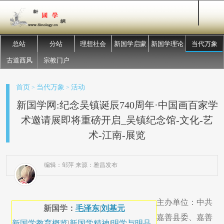
总站
分站
理想社会
新国学启蒙
新国学理论
当代万象
古道西风
宗教门户
首页
当代万象
活动
>
>
新国学网:纪念吴镇诞辰740周年·中国画百家学
术邀请展即将重磅开启_吴镇纪念馆-文化-艺
术-江南-展览
编辑：邹萍 来源：雅昌发布
主办单位：中共
新国学：
毛泽东
|
刘基元
嘉善县委、嘉善
新国学教育概览
|
新国学精神
|
明学与明品