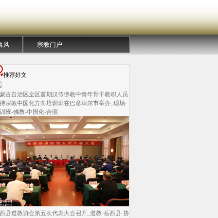
西风
宗教门户
推荐好文
蒙古自治区全区首期汉传佛教中青年骨干教职人员
持宗教中国化方向培训班在巴彦淖尔市举办_现场-
训班-佛教-中国化-合照
西县道教协会第五次代表大会召开_道教-岳西县-协