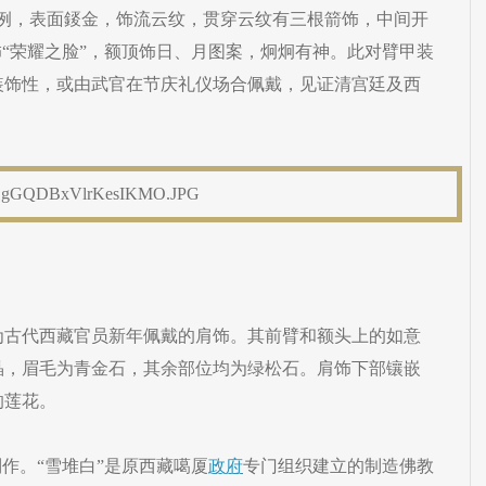
甲为例，表面錽金，饰流云纹，贯穿云纹有三根箭饰，中间开
饰“荣耀之脸”，额顶饰日、月图案，炯炯有神。此对臂甲装
装饰性，或由武官在节庆礼仪场合佩戴，见证清宫廷及西
为古代西藏官员新年佩戴的肩饰。其前臂和额头上的如意
晶，眉毛为青金石，其余部位均为绿松石。肩饰下部镶嵌
的莲花。
制作。“雪堆白”是原西藏噶厦
政府
专门组织建立的制造佛教