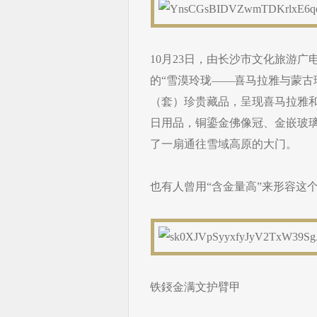
10月23日，由长沙市文化旅游
的“雪漠玲珑——喜马拉雅与蒙古
（套）珍贵藏品，呈现喜马拉雅和
日用品，铜鎏金佛像冠、金嵌玻
了一扇通往雪域高原的大门。
也有人曾用“含金量高”来形容这
铁鋄金满文护臂甲