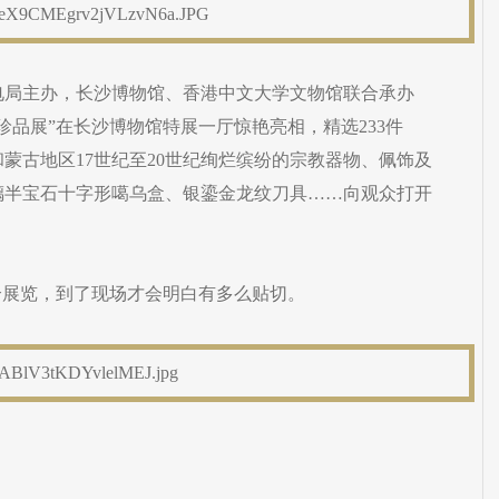
广电局主办，长沙博物馆、香港中文大学文物馆联合承办
珍品展”在长沙博物馆特展一厅惊艳亮相，精选233件
蒙古地区17世纪至20世纪绚烂缤纷的宗教器物、佩饰及
璃半宝石十字形噶乌盒、银鎏金龙纹刀具……向观众打开
个展览，到了现场才会明白有多么贴切。