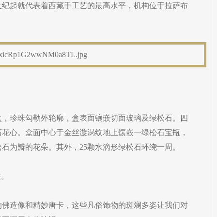
世纪起就代表着西藏手工艺的最高水平，机构位于拉萨布
盒，珍珠勾勒外轮廓，盒表面镶嵌切面玻璃及绿松石。四
石花心。盒面中心于金丝漩涡纹地上镶嵌一绿松石宝瓶，
石为瓣的花朵。其外，25颗水滴形绿松石环绕一周。
注。
的佛造像和精妙唐卡，这些凡俗饰物的斑斓多姿让我们对