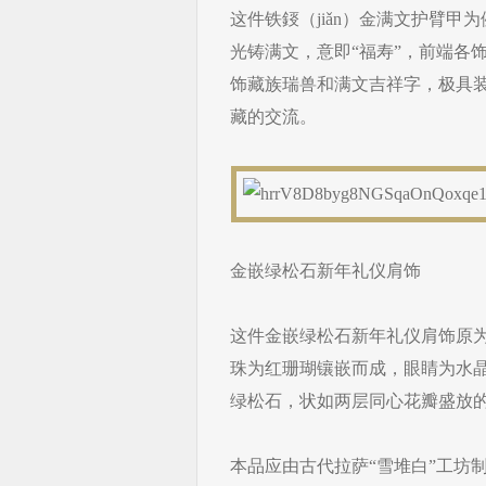
这件铁鋄（jiǎn）金满文护臂
光铸满文，意即“福寿”，前端各
饰藏族瑞兽和满文吉祥字，极具
藏的交流。
金嵌绿松石新年礼仪肩饰
这件金嵌绿松石新年礼仪肩饰原
珠为红珊瑚镶嵌而成，眼睛为水
绿松石，状如两层同心花瓣盛放
本品应由古代拉萨“雪堆白”工坊