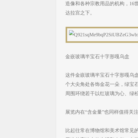
造像和各种宗教用品的机构，16
达拉宫之下。
金嵌玻璃半宝石十字形嘎乌盒
这件金嵌玻璃半宝石十字形嘎乌
个大尖角处各饰金花一朵，绿宝
周围环绕若干以红玻璃为心、绿松
展览内在“含金量”也同样值得关
比起往常在博物馆和美术馆常见