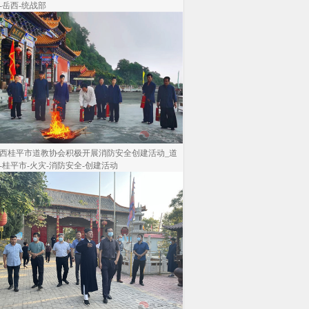
-岳西-统战部
西桂平市道教协会积极开展消防安全创建活动_道
-桂平市-火灾-消防安全-创建活动