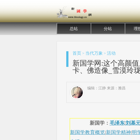
总站
分站
理
首页
当代万象
活动
>
>
新国学网:这个高颜
卡、佛造像_雪漠玲珑
编辑：江静 来源：雅昌
新国学：
毛泽东
|
刘基
新国学教育概览
|
新国学精神
|
明