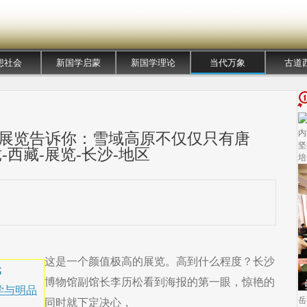
想社会
新国学启蒙
新国学理论
当代万象
古道
内
值展览告诉你：雪域高原不仅仅只有唐
坚
-西藏-展览-长沙-地区
培
这是一个颜值极高的展览。高到什么程度？长沙
元
博物馆副馆长李历松看到海报的第一眼，惊艳的
学与明品
岳
同时就下定决心，