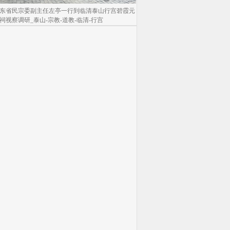
东省民宗委副主任左亭一行到临清泰山行宫碧霞元
祠视察调研_泰山-宗教-道教-临清-行宫