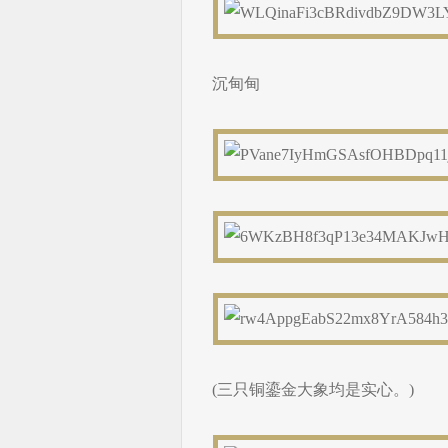
沉甸甸
(三只铜鎏金大象均是实心。)