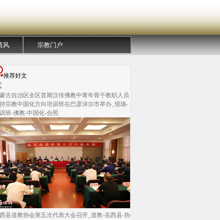
西风
宗教门户
推荐好文
蒙古自治区全区首期汉传佛教中青年骨干教职人员
持宗教中国化方向培训班在巴彦淖尔市举办_现场-
训班-佛教-中国化-合照
西县道教协会第五次代表大会召开_道教-岳西县-协