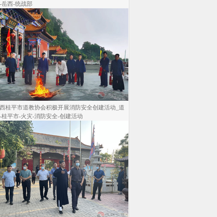
-岳西-统战部
西桂平市道教协会积极开展消防安全创建活动_道
-桂平市-火灾-消防安全-创建活动