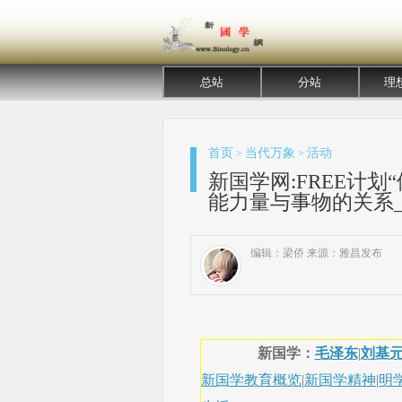
总站
分站
理
首页
当代万象
活动
>
>
新国学网:FREE计
能力量与事物的关系_F
编辑：梁侨 来源：雅昌发布
新国学：
毛泽东
|
刘基
新国学教育概览
|
新国学精神
|
明