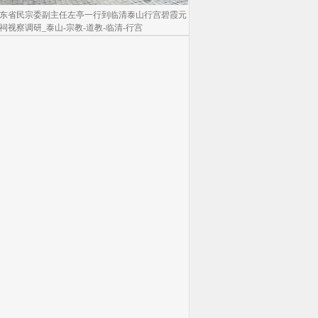
东省民宗委副主任左亭一行到临清泰山行宫碧霞元
祠视察调研_泰山-宗教-道教-临清-行宫