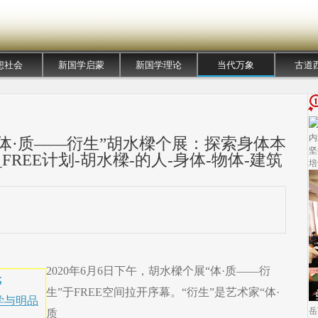
想社会
新国学启蒙
新国学理论
当代万象
古道
内
划“体·质——衍生”胡水樑个展：探索身体本
坚
REE计划-胡水樑-的人-身体-物体-建筑
培
2020年6月6日下午，胡水樑个展“体·质——衍
元
生”于FREE空间拉开序幕。“衍生”是艺术家“体·
学与明品
岳
质