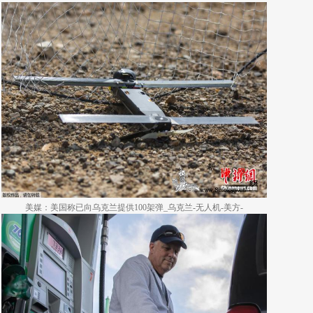
美媒：美国称已向乌克兰提供100架弹_乌克兰-无人机-美方-