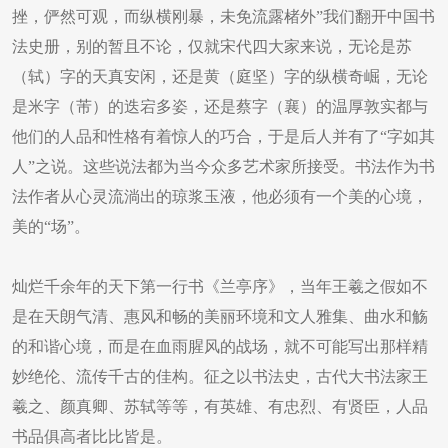
挫，俨然可观，而纵横刚暴，未免流露楮外”我们翻开中国书
法史册，别的暂且不论，仅就宋代四大家来说，无论是苏
（轼）字的天真安闲，还是黄（庭坚）字的纵横奇崛，无论
是米字（芾）的迭宕多姿，还是蔡字（襄）的温厚敦实都与
他们的人品和性格有着惊人的巧合，于是后人并有了“字如其
人”之说。这些说法都为当今众多艺术家所接受。书法作为书
法作者从心灵流淌出的琼浆玉液，他必须有一个美的心境，
美的“场”。
灿烂千余年的天下第一行书《兰亭序》，当年王羲之假如不
是在天朗气清、惠风和畅的美丽环境和文人雅集、曲水和觞
的和谐心境，而是在血雨腥风的战场，就不可能写出那样精
妙绝伦、流传千古的佳构。征之以书法史，古代大书法家王
羲之、颜真卿、苏轼等等，有英雄、有忠烈、有贤臣，人品
书品俱高者比比皆是。