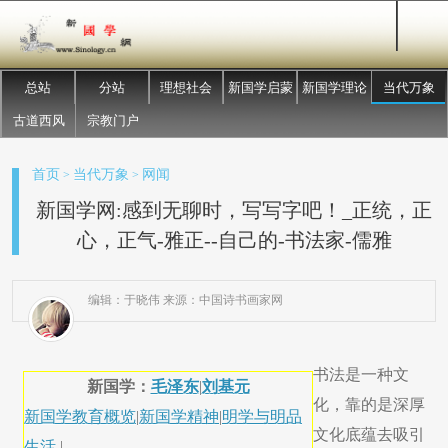
总站
分站
理想社会
新国学启蒙
新国学理论
当代万象
古道西风
宗教门户
首页
当代万象
网闻
>
>
新国学网:感到无聊时，写写字吧！_正统，正
心，正气-雅正--自己的-书法家-儒雅
编辑：于晓伟 来源：中国诗书画家网
书法是一种文
新国学：
毛泽东
|
刘基元
化，靠的是深厚
新国学教育概览
|
新国学精神
|
明学与明品
文化底蕴去吸引
生活
|