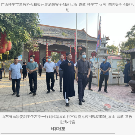
广西桂平市道教协会积极开展消防安全创建活动_道教-桂平市-火灾-消防安全-创建活
动
山东省民宗委副主任左亭一行到临清泰山行宫碧霞元君祠视察调研_泰山-宗教-道教-
临清-行宫
时事眺望