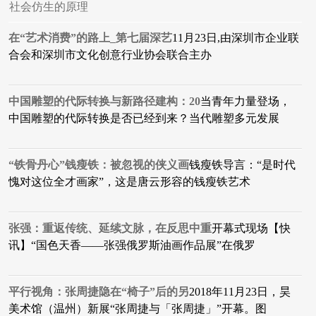
社会仿生的原理
在“艺术消费”的路上_第七届深艺
11月23日,由深圳市企业联
合会和深圳市文化创意行业协会联合主办
中国雕塑的代际转换与新路径建构：20
当青年力量登场，
中国雕塑的代际转换是否已经到来？当代雕塑多元发展
“铁骨丹心”钱瘦铁：被忽视的侠义画
钱瘦铁导言：“是时代
愧对这位全才画家”，这是唐云形容的钱瘦铁艺术
张强：重返传统、延续文脉，在反思中重
开幕式现场【快
讯】“国色天香——张强俄罗斯油画作品展”在俄罗
平行视角：张周捷隐在“椅子”后的另
2018年11月23日，昊
美术馆（温州）新展“张周捷与「张周捷」”开幕。图