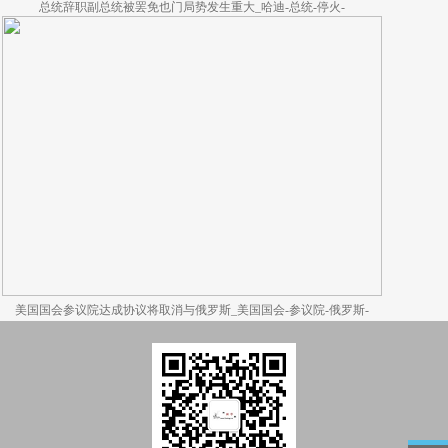
总统辞职副总统被罢免也门局势发生重大_哈迪-总统-停火-
美国国会参议院达成协议将取消与俄罗斯_美国国会-参议院-俄罗斯-