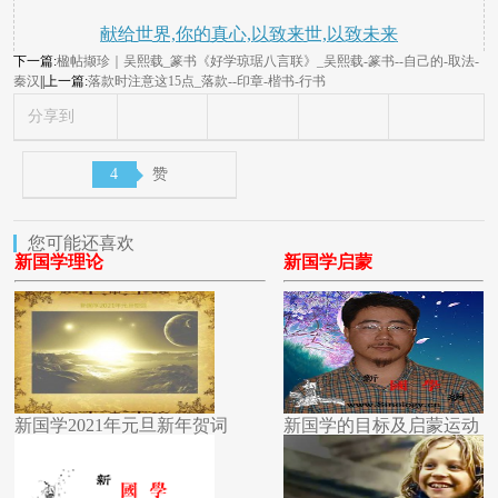
献给世界,你的真心,以致来世,以致未来
下一篇:
楹帖撷珍｜吴熙载_篆书《好学琼琚八言联》_吴熙载-篆书--自己的-取法-
秦汉
||上一篇:
落款时注意这15点_落款--印章-楷书-行书
分享到
4
赞
您可能还喜欢
新国学理论
新国学启蒙
新国学2021年元旦新年贺词
新国学的目标及启蒙运动