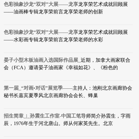
色彩抽象沙龙“双对”大展——龙享
龙享荣艺术成就回顾展
——油画棒专辑龙享荣前言龙享荣老师的创新
色彩抽象沙龙“双对”大展——龙享
龙享荣艺术成就回顾展
——水彩画专辑龙享荣前言龙享荣老师的水彩
晏子小型木板油画入选国际作品展_
近期，加拿大画家联合
会（FCA）邀请晏子油画家《幸福如花》、《粉色的
第一届_“对画•对话”展览季——
主持人：池刚北京画廊协会
秘书长嘉宾夏季风北京画廊协会会长、蜂巢
招生简章_|_孙震生工作室-中国工笔
导师简介孙震生，字雨
辰，1976年生于河北唐山。师从何家英先生。北京