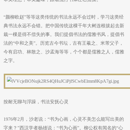
“颜柳欧赵”等等这类传统的书法永远不会过时，学习这类经
典书法永远不会错。把中国传统这棵千年大树连根拔起去新
栽一棵是得不偿失的事。我们提倡书法的儒雅书风，提倡书
法的“中和之美”。历览古今书坛，古有王羲之、米芾父子，
今有启功、林散之、沙孟海等等，个个都是儒雅之人，儒雅
之字。
按耐无聊与浮躁，书法安抚心灵
1976年2月，沙老说：“书为心画，心灵不美怎么能写出美的
字来？”西汉学者杨雄说：“书为心画”。柳公权有闻名的“心