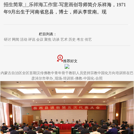
招生简章_|_乐祥海工作室-写意画创
​导师简介乐祥海，1971
年9月出生于河南省息县，博士，师从李世南。现
栏目列表：
研讨
网闻
活动
评说
会议
聚焦
访谈
艺术
历史
考古
传艺
推荐好文
内蒙古自治区全区首期汉传佛教中青年骨干教职人员坚持宗教中国化方向培训班在巴
彦淖尔市举办_现场-培训班-佛教-中国化-合照