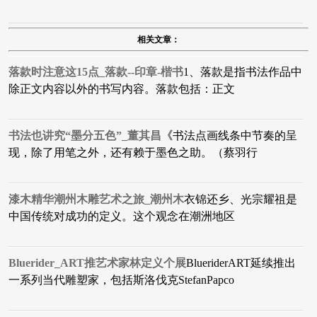
相关文章：
落款时注意这15点_落款--印章-楷书
1、落款是指书法作品中
除正文内容以外的书写内容。落款包括：正文
书法也讲究“墨分五色”_董其昌《
书法点画线条中节奏的呈
现，除了用笔之外，还有赖于墨色之助。（蔡羽行
漆木精华潮州木雕艺术之旅_潮州木
衣锦还乡、光宗耀祖是
中国传统对成功的定义。这个观念在潮洲地区
Bluerider_ART推艺术家林定义个展
BlueriderART延续推出
一系列当代雕塑家，包括斯洛伐克StefanPapco