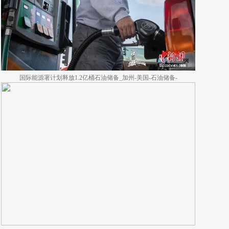
国际能源署计划释放1.2亿桶石油储备_加州-美国-石油储备-