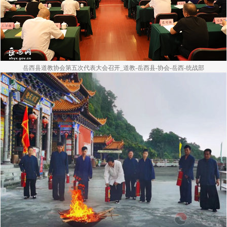
岳西县道教协会第五次代表大会召开_道教-岳西县-协会-岳西-统战部