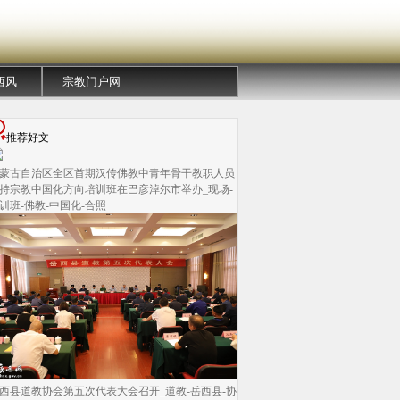
西风
宗教门户网
推荐好文
蒙古自治区全区首期汉传佛教中青年骨干教职人员
持宗教中国化方向培训班在巴彦淖尔市举办_现场-
训班-佛教-中国化-合照
西县道教协会第五次代表大会召开_道教-岳西县-协