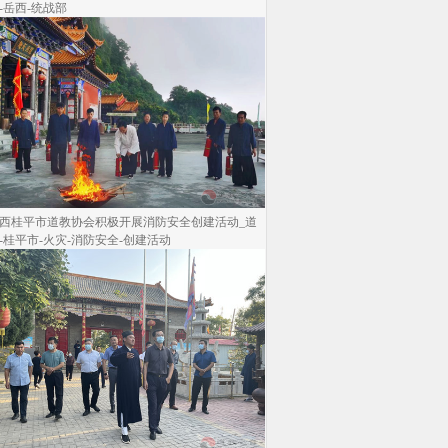
-岳西-统战部
西桂平市道教协会积极开展消防安全创建活动_道
-桂平市-火灾-消防安全-创建活动