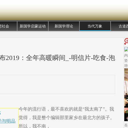
想社会
新国学启蒙运动
新国学理论
当代万象
古道
内
2019：全年高暖瞬间_-明信片-吃食-泡
坚
培
今年的流行语，最不喜欢的就是“我太南了”。我
元
觉得，我是整个编辑部里家乡在最北方的孩子。
学与明品
岳
所以，我不南，