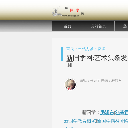
首页
分站首页
理
首页
当代万象
网闻
>
>
新国学网:艺术头条发布
面
编辑：张天宇 来源：雅昌网
新国学：
毛泽东
|
刘基
新国学教育概览
|
新国学精神
|
明