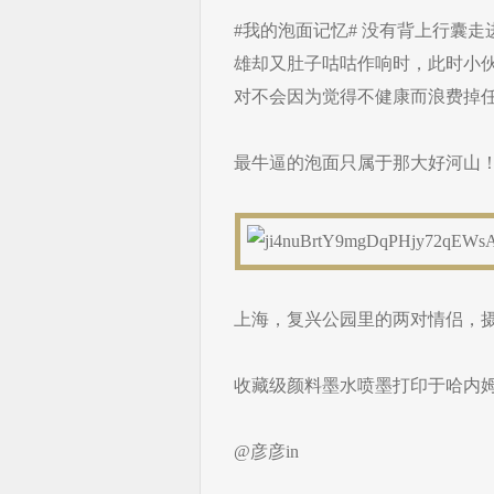
#我的泡面记忆# 没有背上行囊走
雄却又肚子咕咕作响时，此时小
对不会因为觉得不健康而浪费掉
最牛逼的泡面只属于那大好河山
上海，复兴公园里的两对情侣，摄影
收藏级颜料墨水喷墨打印于哈内
@彦彦in