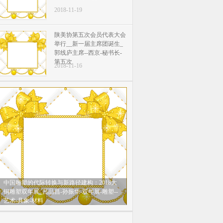
2018-11-19
陕美协第五次会员代表大会
举行__新一届主席团诞生_
郭线庐主席--西京-秘书长-
第五次
2018-11-16
中国雕塑的代际转换与新路径建构：2018大
铜雕塑双年展_吕品昌-孙振华-双年展-雕塑--
艺术-具象-材料