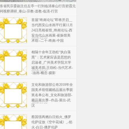
东省民宗委副主任左亭一行到临清泰山行宫碧霞元
祠视察调研_泰山-宗教-道教-临清-行宫
首届“终南论坛”即将开启__
当代西安山水画平行展11月
24日亮相崔馆_终南论坛-西
安当代山水画展-崔振馆美
2018-11-22
术馆--二十-终南-中国
相隔十余年王劲松“执白落
黑”：艺术家应该是思想的
启迪者_广州美术学院大学
城美术馆-王劲松-当代艺术-
2018-11-22
-油画-概念-摄影
文化和旅游部公布2018年全
国美术馆馆藏精品展出季获
奖名单公布_文化和旅游部-
藏品展出季--作品-展出-武
2018-11-22
汉
蔡国强再燃白日焰火_佛罗
伦萨绽放《空中花城》_-焰
火-白日-佛罗伦萨