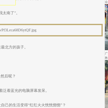
会
我太南了”。
在最北方的孩子。
广
教
，然后呢？
盯着泛着蓝光的电脑屏幕发呆。
自己的生活变得“红红火火恍恍惚惚”？