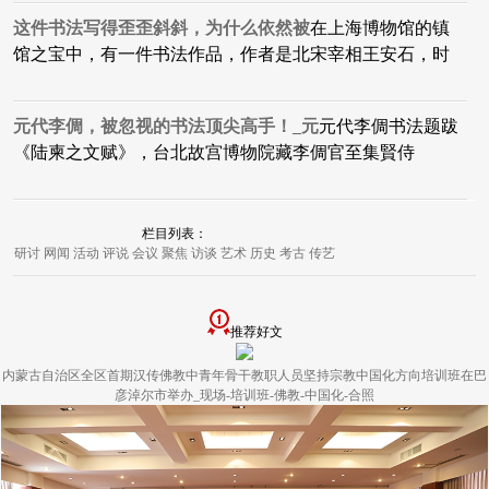
这件书法写得歪歪斜斜，为什么依然被
在上海博物馆的镇
馆之宝中，有一件书法作品，作者是北宋宰相王安石，时
元代李倜，被忽视的书法顶尖高手！_元
元代李倜书法题跋
《陆柬之文赋》，台北故宫博物院藏李倜官至集賢侍
栏目列表：
研讨
网闻
活动
评说
会议
聚焦
访谈
艺术
历史
考古
传艺
推荐好文
内蒙古自治区全区首期汉传佛教中青年骨干教职人员坚持宗教中国化方向培训班在巴
彦淖尔市举办_现场-培训班-佛教-中国化-合照