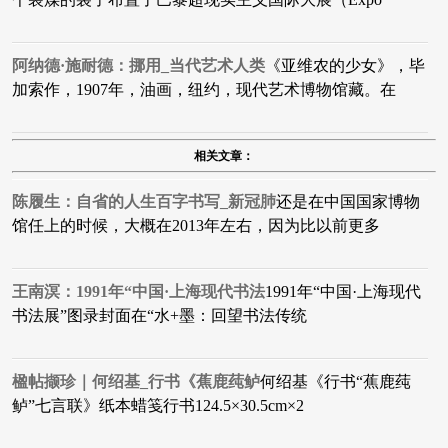
阿纳德·施耐德：挪用_当代艺术人类
​《亚维农的少女》，毕
加索作，1907年，油画，纽约，现代艺术博物馆藏。在
相关文章：
陈履生：自省的人生百字书写_新冠肺
还是在中国国家博物
馆任上的时候，大概在2013年左右，因为比以前更多
王南溟：1991年“中国·上海现代书法
1991年“中国·上海现代
书法展”图录封面在“水+墨：回望书法传统
楹帖撷珍｜何绍基_行书​《蕉鹿莼鲈
何绍基《行书“蕉鹿莼
鲈”七言联》纸本蜡笺行书124.5×30.5cm×2