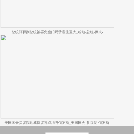
总统辞职副总统被罢免也门局势发生重大_哈迪-总统-停火-
美国国会参议院达成协议将取消与俄罗斯_美国国会-参议院-俄罗斯-