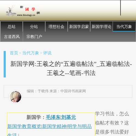
总站
分站
理想社会
新国学启蒙
新国学理论
当代万象
古道西风
宗教门户
首页
当代万象
评说
>
>
新国学网:王羲之的“五遍临帖法”_五遍临帖法-
王羲之--笔画-书法
编辑：于晓伟 来源：中国诗书画家网
学习书法，怎么
新国学：
毛泽东
|
刘基元
临帖才有效？这
新国学教育概览
|
新国学精神
|
明学与明品
是很多书法爱好
生活
|