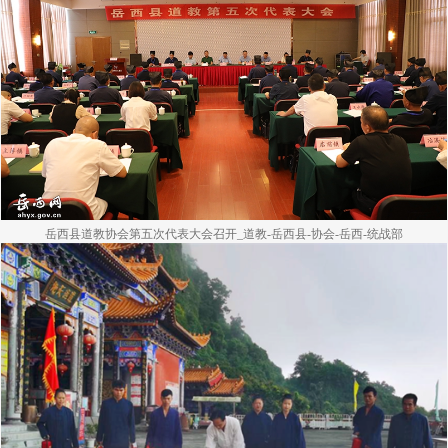
岳西县道教协会第五次代表大会召开_道教-岳西县-协会-岳西-统战部