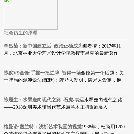
社会仿生的原理
李昌菊：新中国建立后_政治正确成为
编者按：2017年11
月，北京林业大学艺术设计学院教授李昌菊的最新著作
陈默VS金锋:手握一把烂牌_智得一场
金锋第一个话题：关
于牌局的混沌说法(陈默)：牌乃人发明，牌局人设定，麻
陈履生：水墨走向现代之路_石虎-袁运
水墨走向现代之路
——2018深圳美术馆当代艺术展学术主持&策展人
格曼诺·塞兰特：浅析艺术装置的视觉
1938年，杜尚用1200
个装煤的袋子布置了巴黎超现实主义国际大展（Expo