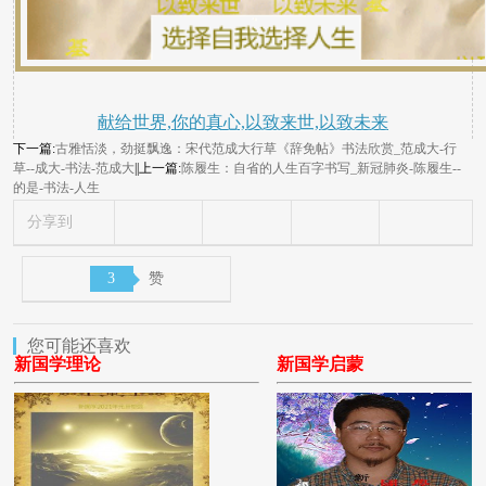
献给世界,你的真心,以致来世,以致未来
下一篇:
古雅恬淡，劲挺飘逸：宋代范成大行草《辞免帖》书法欣赏_范成大-行
草--成大-书法-范成大
||上一篇:
陈履生：自省的人生百字书写_新冠肺炎-陈履生--
的是-书法-人生
分享到
3
赞
您可能还喜欢
新国学理论
新国学启蒙