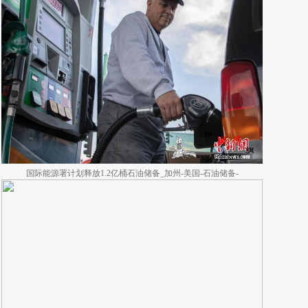
国际能源署计划释放1.2亿桶石油储备_加州-美国-石油储备-