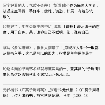
写字好看的人，气质不会差！_胡适-陆小
作为民国大学者，
胡适先生写得一手好字，儒雅，谦逊，舒展，有着苏轼一
般的
印刻好了，学学边款中的“礼”_印章-
【谦称】表示谦逊的态
度，用于自称。愚，谦称自己不聪明。鄙，谦称自己
临写《多宝塔碑》，很多人搞错了！_京
现在人学书一般都
从楷书入手，这也是可以的因为，楷书是单字用笔最丰
论赵孟頫的书画艺术成就与董其昌的
一、董其昌的“矛盾”明
董其昌仿赵孟頫秋山图107.1cm×46.4cm纸
元代楷书《广莫子周君碣》_张雨书-
元代楷书《广莫子周君
碣》，传为张雨书，故宫博物院藏。张雨（1283--13