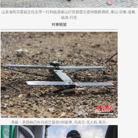
山东省民宗委副主任左亭一行到临清泰山行宫碧霞元君祠视察调研_泰山-宗教-道教-
临清-行宫
时事眺望
美媒：美国称已向乌克兰提供100架弹_乌克兰-无人机-美方-