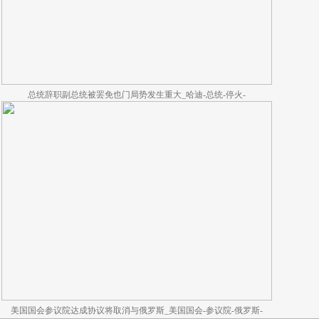
总统辞职副总统被罢免也门局势发生重大_哈迪-总统-停火-
美国国会参议院达成协议将取消与俄罗斯_美国国会-参议院-俄罗斯-