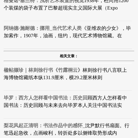
格曼诺·塞兰特：浅析艺术装置的视觉
1938年，杜尚用1200
个装煤的袋子布置了巴黎超现实主义国际大展（Expo
阿纳德·施耐德：挪用_当代艺术人类
​《亚维农的少女》，毕
加索作，1907年，油画，纽约，现代艺术博物馆藏。在
相关文章：
楹帖撷珍｜​林则徐行书《竹露桐云》
林则徐行书八言联上
海博物馆藏纸本纵131.9厘米，横29.2厘米​林则
毕罗：西方人怎样看中国书法：历史回顾
西方人怎样看中
国书法：历史回顾与未来去向毕罗本人关注中国书法实
梨花风起正清明：书法作品中的感怀_
沈尹默行书扇面。行
笔迅起急收，点画峻利，转折处多以侧锋取势形成内