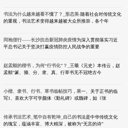
书法为什么越来越看不懂了？_形态美-
随着社会对传统文化
的重视，书法艺术变得越来越被大众所推崇，各个年
同袍偕行——长沙抗击新冠肺炎疫情
为深入贯彻落实习近
平总书记关于坚决打赢疫情防控人民战争的重要
赵孟頫的楷书，为何“行书化”？_王羲
《元史》本传云，赵
孟頫“篆、籀、分、隶、真、行草书无不冠绝古今
小楷、隶书、行书、草书临帖技巧，果
一、关于正书的临
写1、喜欢大字可学颜体《勤礼碑》或魏碑，如《张
传承书法艺术_笔中自有乾坤_自己的
书法是中华传统文化
的瑰宝，蕴涵丰富、博大精深，被称为“无言的诗”