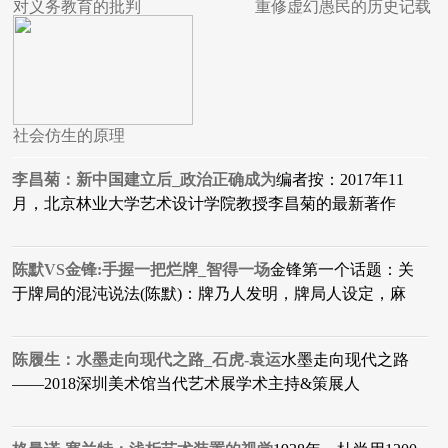
对义务教育的批判
重修虚幻愚民的历史记载
社会仿生的原理
李昌菊：新中国建立后_政治正确成为
编者按：2017年11
月，北京林业大学艺术设计学院教授李昌菊的最新著作
陈默VS金锋:手握一把烂牌_智得一场
金锋第一个话题：关
于牌局的混沌说法(陈默)：牌乃人发明，牌局人设定，麻
陈履生：水墨走向现代之路_石虎-袁运
水墨走向现代之路
——2018深圳美术馆当代艺术展学术主持&策展人