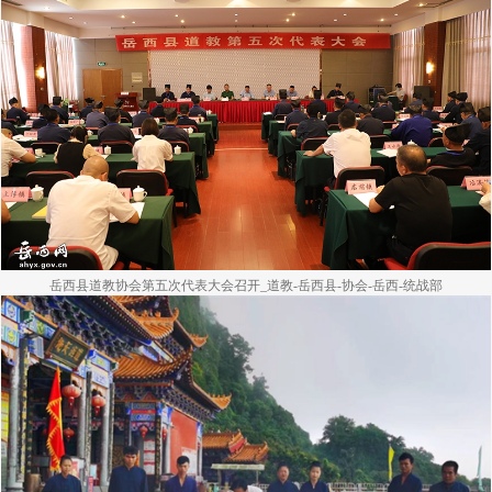
岳西县道教协会第五次代表大会召开_道教-岳西县-协会-岳西-统战部