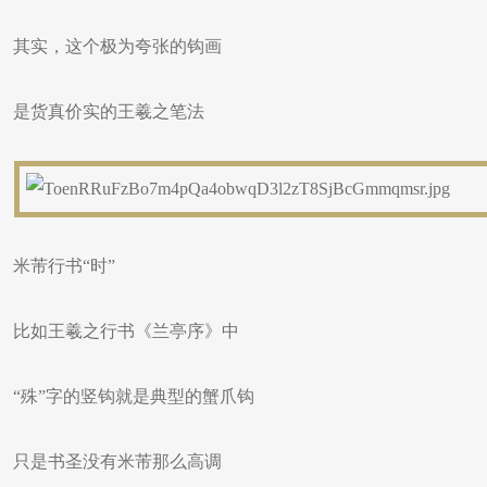
其实，这个极为夸张的钩画
是货真价实的王羲之笔法
米芾行书“时”
比如王羲之行书《兰亭序》中
“殊”字的竖钩就是典型的蟹爪钩
只是书圣没有米芾那么高调