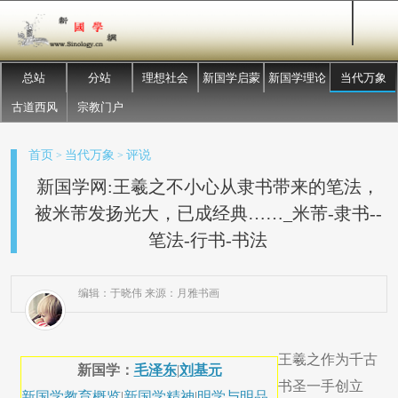
总站
分站
理想社会
新国学启蒙
新国学理论
当代万象
古道西风
宗教门户
首页
当代万象
评说
>
>
新国学网:王羲之不小心从隶书带来的笔法，
被米芾发扬光大，已成经典……_米芾-隶书--
笔法-行书-书法
编辑：于晓伟 来源：月雅书画
王羲之作为千古
新国学：
毛泽东
|
刘基元
书圣一手创立
新国学教育概览
|
新国学精神
|
明学与明品