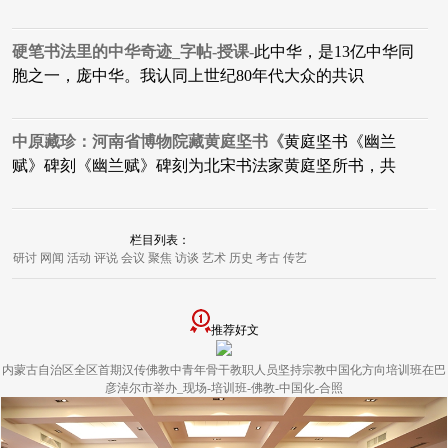
硬笔书法里的中华奇迹_字帖-授课-
此中华，是13亿中华同
胞之一，庞中华。我认同上世纪80年代大众的共识
中原藏珍：河南省博物院藏黄庭坚书《
黄庭坚书《幽兰
赋》碑刻《幽兰赋》碑刻为北宋书法家黄庭坚所书，共
栏目列表：
研讨
网闻
活动
评说
会议
聚焦
访谈
艺术
历史
考古
传艺
推荐好文
内蒙古自治区全区首期汉传佛教中青年骨干教职人员坚持宗教中国化方向培训班在巴
彦淖尔市举办_现场-培训班-佛教-中国化-合照