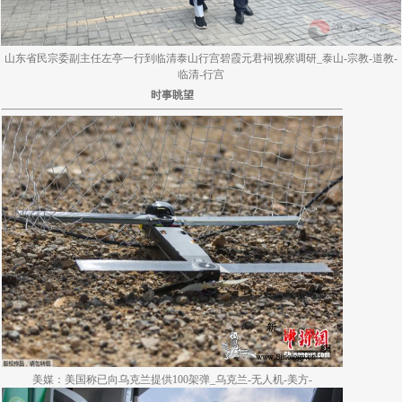
山东省民宗委副主任左亭一行到临清泰山行宫碧霞元君祠视察调研_泰山-宗教-道教-
临清-行宫
时事眺望
美媒：美国称已向乌克兰提供100架弹_乌克兰-无人机-美方-