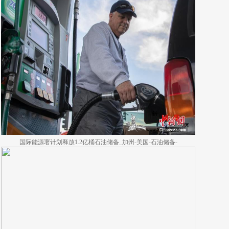
国际能源署计划释放1.2亿桶石油储备_加州-美国-石油储备-