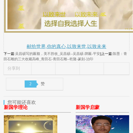
献给世界,你的真心,以致来世,以致未来
下一篇:
吴昌硕写的匾额，美不胜收_吴昌硕--吴昌硕-牌匾-平安
||上一篇:
陈墨：青
田石雕的三大收藏高峰_青田石-青田石雕--乾隆-篆刻-治印
分享到
2
赞
您可能还喜欢
新国学理论
新国学启蒙