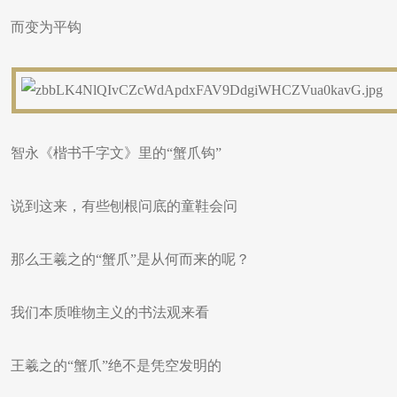
而变为平钩
智永《楷书千字文》里的“蟹爪钩”
说到这来，有些刨根问底的童鞋会问
那么王羲之的“蟹爪”是从何而来的呢？
我们本质唯物主义的书法观来看
王羲之的“蟹爪”绝不是凭空发明的