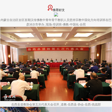
推荐好文
内蒙古自治区全区首期汉传佛教中青年骨干教职人员坚持宗教中国化方向培训班在巴
彦淖尔市举办_现场-培训班-佛教-中国化-合照
岳西县道教协会第五次代表大会召开_道教-岳西县-协会-岳西-统战部