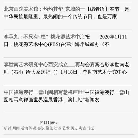
北京画院美术馆：灼灼其华_京城的一
【编者语】春节，是
中华民族最隆重、最热闹的一个传统节日，也是万家
李承九：不只有“梗”_桃花源艺术中
海报 2020年1月11
日，桃花源艺术中心(PBS)在深圳海岸城举办《不
李世南艺术研究中心西安成立___再
与会嘉宾合影李世南老
师（右4）给大家送福（）1月18日，李世南艺术研究中心
中国禅港澳行—雪山圆相写意禅画世
“中国禅港澳行—雪山
圆相写意禅画世界巡展香港、澳门站”新闻发
栏目列表：
研讨
网闻
活动
评说
会议
聚焦
访谈
艺术
历史
考古
传艺