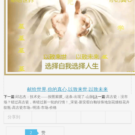
献给世界,你的真心,以致来世,以致未来
下一篇:
邱志杰：技术史——按图索骥_-这条-出现了-山脉
||上一篇:
高古瓷：没市
场？错过高古瓷，将错过新一轮的行情！_宋瓷-新安窑白釉珍珠地划花缠枝花卉
纹瓶-高古瓷市场--明清-市场-价格
分享到
2
赞