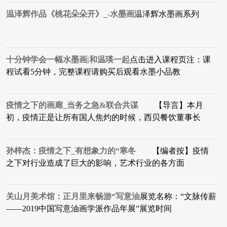
温泽辉作品《桃花朵朵开》_-水墨画
温泽辉水墨画系列
十分钟学会一幅水墨画|和温瑛一起
点击进入课程页注：课
程试看5分钟，完整课程请购买后观看水墨小品教
疫情之下的画廊_当务之急&联合共谋
【导言】本月
初，疫情正是让所有国人焦灼的时候，西贝餐饮董事长
孙梓杰：疫情之下_有想象力的“寒冬
【编者按】疫情
之下对行业造成了巨大的影响，艺术行业的各方面
关山月美术馆：正月里来畅游“写意油
展览名称：“文脉传薪
——2019中国写意油画学派作品年展”展览时间