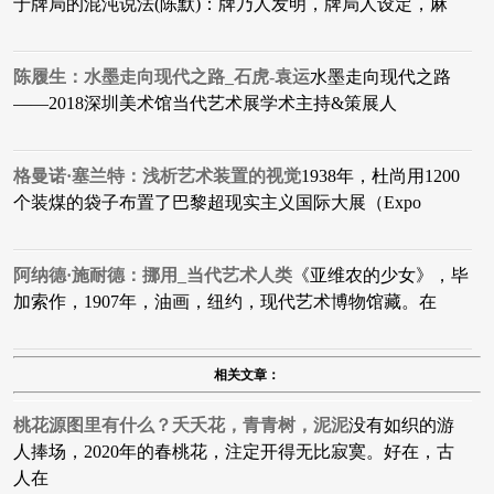
于牌局的混沌说法(陈默)：牌乃人发明，牌局人设定，麻
陈履生：水墨走向现代之路_石虎-袁运
水墨走向现代之路
——2018深圳美术馆当代艺术展学术主持&策展人
格曼诺·塞兰特：浅析艺术装置的视觉
1938年，杜尚用1200
个装煤的袋子布置了巴黎超现实主义国际大展（Expo
阿纳德·施耐德：挪用_当代艺术人类
​《亚维农的少女》，毕
加索作，1907年，油画，纽约，现代艺术博物馆藏。在
相关文章：
桃花源图里有什么？夭夭花，青青树，泥泥
没有如织的游
人捧场，2020年的春桃花，注定开得无比寂寞。好在，古
人在