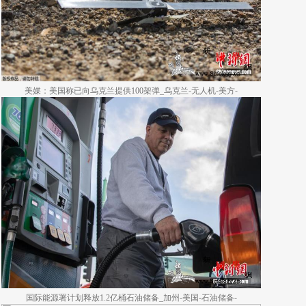
美媒：美国称已向乌克兰提供100架弹_乌克兰-无人机-美方-
国际能源署计划释放1.2亿桶石油储备_加州-美国-石油储备-