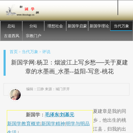
总站
分站
理想社会
新国学启蒙
新国学理论
当代万象
古道西风
宗教门户
首页
当代万象
评说
>
>
新国学网:杨卫：烟波江上写乡愁──关于夏建
章的水墨画_水墨--益阳-写意-桃花
编辑：江静 来源：城门开开
夏建章是我的同
新国学：
毛泽东
|
刘基元
乡，他出生的桃
新国学教育概览
|
新国学精神
|
明学与明品
江县，归我的出
生活
|