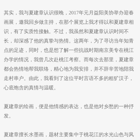
其实，我与夏建章认识很晚，2017年元月益阳美协举办迎春
画展，邀我回乡做主持，在那个展览上我才得以和夏建章相
识，有了实质性接触。不过，我虽然和夏建章认识时间不
长，却深感了他的真挚与热情。这两年，为了寻访当年知青
点的足迹，同时，也是想了解一些抗战时期南京美专在桃江
办学的情况，我曾几次赴桃江考察。而每次去那里，夏建章
都会热情地帮我联络，精心地为我安排，并不辞辛苦地陪我
走村串户。由此，我看到了这位平时言语不多的粗犷汉子，
心底饱含的真情与温暖。
夏建章的绘画，便是他情感的表达，也是他对乡愁的一种抒
发。
夏建章擅长水墨画，题材主要集中于桃花江的水光山色与风