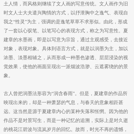
土人情，而风格则继续了文人画的写意传统。文人画作为旧
时文人士大夫遣兴陶情的方式，以抒泄胸中之逸气、表现自
我之“性灵”为主，强调的是逸笔草草不求形似。由此，形成
了一套以心驭笔、以笔写心的表现方式，称之为写意性。夏
建章的水墨画，即是以写意为宗旨，通过主观感受，去接近
对象，表现对象。具体到语言方式，就是以润墨为主，加以
浓墨、淡墨相辅之，从而形成一种墨色渗透、层层浸染的视
觉效果，使他的画面呈现出一派烟波浩渺、云遮雾绕的的景
象。
古人曾把润墨法形容为“润含春雨”。但是，夏建章的作品所
映现出来的，却是一种萧瑟的气息，与春天的意象相距甚
远。这当然是源于夏建章内心的某种失落和怅惘。因为他的
作品不是对景写生，而是一种记忆的追溯，实际上是对久逝
的桃花江碧波与流岚岁月的回忆。故而，时光不再的遗憾，