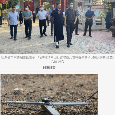
山东省民宗委副主任左亭一行到临清泰山行宫碧霞元君祠视察调研_泰山-宗教-道教-
临清-行宫
时事眺望