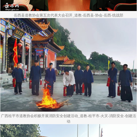
岳西县道教协会第五次代表大会召开_道教-岳西县-协会-岳西-统战部
广西桂平市道教协会积极开展消防安全创建活动_道教-桂平市-火灾-消防安全-创建活
动