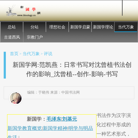
总站
分站
理想社会
新国学启蒙
新国学理论
当代万象
古道西风
宗教门户
首页
当代万象
评说
>
>
新国学网:范凯燕：日常书写对沈曾植书法创
作的影响_沈曾植--创作-影响-书写
编辑：于晓伟 来源：中国书法网
书法作为汉字演
新国学：
毛泽东
|
刘基元
化过程中形成的
新国学教育概览
|
新国学精神
|
明学与明品
一种艺术形式，
生活
|