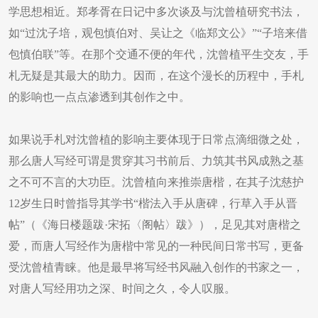
学思想相近。郑孝胥在日记中多次谈及与沈曾植研究书法，
如“过沈子培，观包慎伯对、吴让之《临郑文公》”“子培来借
包慎伯联”等。在那个交通不便的年代，沈曾植平生交友，手
札无疑是其最大的助力。因而，在这个漫长的历程中，手札
的影响也一点点渗透到其创作之中。
如果说手札对沈曾植的影响主要体现于日常点滴细微之处，
那么唐人写经可谓是贯穿其习书前后、力筑其书风成熟之基
之不可不言的大功臣。沈曾植向来推崇唐楷，在其子沈慈护
12岁生日时曾指导其学书“楷法入手从唐碑，行草入手从晋
帖”（《海日楼题跋·宋拓〈阁帖〉跋》），足见其对唐楷之
爱，而唐人写经作为唐楷中常见的一种民间日常书写，更备
受沈曾植青睐。他是最早将写经书风融入创作的书家之一，
对唐人写经用功之深、时间之久，令人叹服。