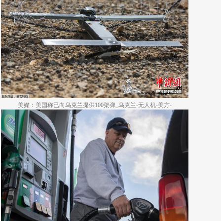
美媒：美国称已向乌克兰提供100架弹_乌克兰-无人机-美方-