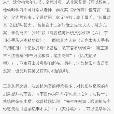
米”。沈曾植幼年知书，全凭其母。从其家贫卖书可以想象，
他幼时学习不可能常从老师，而在其《家传稿》也有言：“祖
父、父皆居官廉，至是益困，家无恒师，鞠于母氏。”其母对
其书法影响甚大，“曾植自十二岁时受之先太夫人，晨夕几
案，未尝离去”（钱仲联《沈曾植海日楼文钞佚跋（六）·东
川公手录评本精华跋》），而据其本人在《记先太夫人手书
日用账册》中记叙其母“书甚速，笔下若有飒飒声”，而王蘧
常言沈曾植“作书速度极快，笔力奇重”（《忆沈寐叟
师》），不难看出其母影响所在。另外，沈曾植常年寄居舅
父家，也受到其舅父馆阁小楷的影响。
三是从师之道。沈曾植为官前师承甚多，对其影响极深的有
启蒙恩师高韦曾。高韦曾作为科举考试授业之师，写得一手
熟练的馆阁小楷。沈曾植回忆说：“先生多交游，暇则蝇头字
钞张天如《通鉴纪事本末》”（《家传稿》），可以说早年的