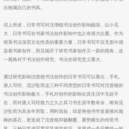
出独属自己的书风。
综上所述，日常书写对沈增植书法创作影响颇深。以小见
大，日常书写在书家书法创作影响中也占有很大比重。作为
维系书法深层文化性质的重要力量，日常书写不仅无形中感
染着书家创作，而且揭开了研究书家创作又一新的视角，这
一视角对于书法创作研究、书法史研究意义重大。
通过研究影响沈曾植书法创作的日常书写可以看出，手札、
唐人写经、流沙坠简这三种不同类型的日常书写对沈曾植的
书法创作影响极大，手札对创作的影响在其生活中无处不
在，而对唐人写经致力之久占其习书生涯半数有余，唯有流
沙坠简为其余年所取，用时虽短，却是将他书学发展推向巅
峰的基石，更造就了沈曾植抑扬翻覆、重势横生的传世书
风。三种日常书写贯穿其书学前后，发展成一条完整统一的