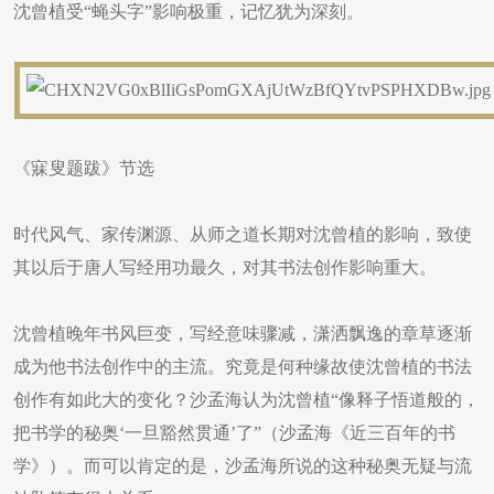
沈曾植受“蝇头字”影响极重，记忆犹为深刻。
《寐叟题跋》节选
时代风气、家传渊源、从师之道长期对沈曾植的影响，致使
其以后于唐人写经用功最久，对其书法创作影响重大。
沈曾植晚年书风巨变，写经意味骤减，潇洒飘逸的章草逐渐
成为他书法创作中的主流。究竟是何种缘故使沈曾植的书法
创作有如此大的变化？沙孟海认为沈曾植“像释子悟道般的，
把书学的秘奥‘一旦豁然贯通’了”（沙孟海《近三百年的书
学》）。而可以肯定的是，沙孟海所说的这种秘奥无疑与流