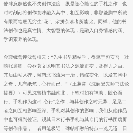
使肆意超然也不失创作法度，纵是随心随性的手札之作，也
时时刻刻将创作意味融入其中，相互影响，非那些胸中所藏
有限而笔底无穷生“花”、杂拼杂凑者所能比。同样，他的书
法创作也是真性情、大智慧的体现，是融入自身情感内涵、
学识素养的体现。
金蓉镜曾评沈曾植云：“先生书早精帖学，得笔于包安吾，壮
嗜张廉卿，尝欲著文以明其书法之源流正变，及得力之由。
其后由帖入碑，融南北书流为一冶，错综变化，以发其胸中
之奇，几忘纸笔，心行而已。”（王蘧常《沈寐叟先师书法论
提要》）可见沈曾植书融南北，下笔时如有神助，随心而
行。手札作为这种“心行”之作，与其创作之时无异，足见二
者之间互相影响至深。手札对其创作的影响，我们从他作品
中也可得到佐证。观其日常行书手札与其专门的行书团扇屏
等创作作品，二者用笔极近，碑帖相融的特点一览无遗，日