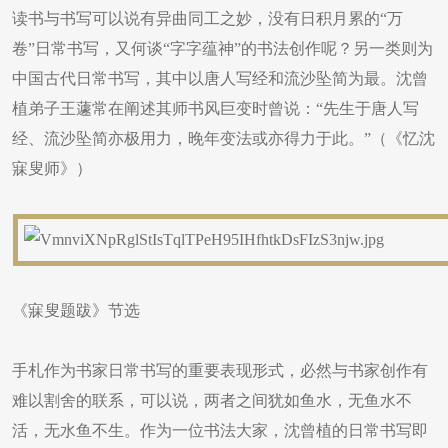
读书与书写可以说有异曲同工之妙，没有日积月累的“万
卷”日常书写，又何谈“字字蕴神”的书法创作呢？另一类则为
中国古代日常书写，其中以唐人写经和流沙坠简为最。沈曾
植弟子王蘧常在阐述其师书风巨变时曾说：“先生于唐人写
经、流沙坠简亦极用力，晚年变法或亦得力于此。”（《忆沈
寐叟师》）
《寐叟题跋》节选
手札作为书家日常书写的重要表现形式，必然与书家创作有
难以割舍的联系，可以说，两者之间犹如鱼水，无鱼水不
活，无水鱼不生。作为一位书法大家，沈曾植的日常书写即