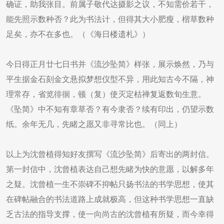
确证，助我张目。前属子敬代达摄影之议，不知需价若干，
能先照示数种否？此为书法计，但得其大小肥瘦，楷草数种
足矣，亦不在多也。（《海日楼遗札》）
今日得正月廿七日书并《流沙坠简》样张，展示焕然，乃与
平生据金石刻金文悬拟梦想仪型不异，用此知古今不隔，神
理常存，省览徘徊，顿（复）使灭定枯禅复返数旬生意。
《坠简》中不知有章草否？有今隶否？续有印出，仍望示数
纸。余年无几，先睹之愿又非寻常比也。（同上）
以上为沈曾植得知好友撰写《流沙坠简》后寄出的两封信。
第一封信中，沈曾植表达自己想先睹为快的意愿，以解多年
之疑。沈曾植一生不崇碑不抑帖只扬书法的书学思想，使其
在碑帖融合的书法道路上成就极高，但这种书学思想一直缺
乏古法的指导支撑，使一向尚古的沈曾植有所疑，而今幸得