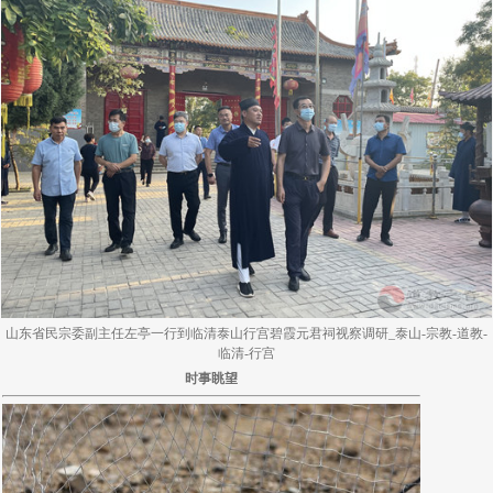
山东省民宗委副主任左亭一行到临清泰山行宫碧霞元君祠视察调研_泰山-宗教-道教-
临清-行宫
时事眺望