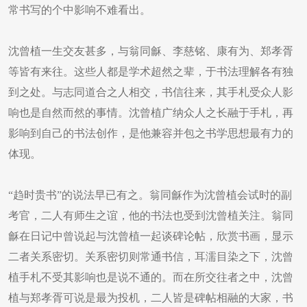
常书写的个中影响不难看出。
沈曾植一生交友甚多，与翁同龢、李慈铭、康有为、郑孝胥
等皆有来往。这些人都是学术超然之辈，于书法理解各有独
到之处。与志同道合之人相交，书信往来，其手札受众人影
响也是自然而然的事情。沈曾植广纳众人之长融于手札，再
影响到自己的书法创作，是他兼容并包之书学思想最有力的
体现。
“趋时贵书”的说法早已有之。翁同龢作为沈曾植会试时的副
考官，二人有师生之谊，他的书法也受到沈曾植关注。翁同
龢在日记中曾说起与沈曾植一起谈碑论帖，欣赏书画，显示
二者关系密切。关系密切则常通书信，耳濡目染之下，沈曾
植手札不受其影响也是说不通的。而在所交往者之中，沈曾
植与郑孝胥可说是最为投机，二人皆是碑帖相融的大家，书