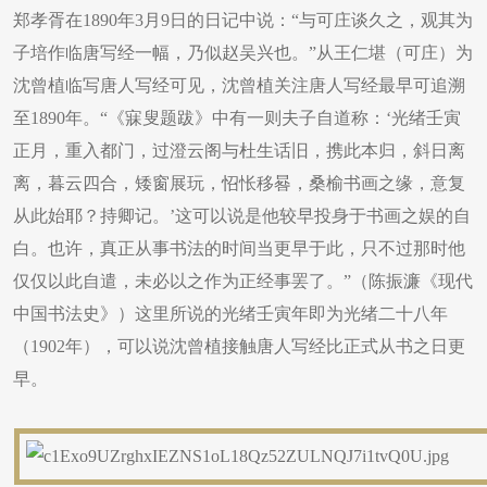
郑孝胥在1890年3月9日的日记中说：“与可庄谈久之，观其为
子培作临唐写经一幅，乃似赵吴兴也。”从王仁堪（可庄）为
沈曾植临写唐人写经可见，沈曾植关注唐人写经最早可追溯
至1890年。“《寐叟题跋》中有一则夫子自道称：‘光绪壬寅
正月，重入都门，过澄云阁与杜生话旧，携此本归，斜日离
离，暮云四合，矮窗展玩，怊怅移晷，桑榆书画之缘，意复
从此始耶？持卿记。’这可以说是他较早投身于书画之娱的自
白。也许，真正从事书法的时间当更早于此，只不过那时他
仅仅以此自遣，未必以之作为正经事罢了。”（陈振濂《现代
中国书法史》）这里所说的光绪壬寅年即为光绪二十八年
（1902年），可以说沈曾植接触唐人写经比正式从书之日更
早。