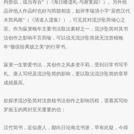
拘形似，或当有合”（《海日楼遗札·与谢复园》）。另外他
品评他人作品时也好与简牍相连，如评李瑞清小字“居然汉代
木简风格”（《清道人遗集》），可见其对流沙坠简倾心之
至。作为寐叟晚年主要书法取法素材之一，流沙坠简对其书
法创作之影响不言而喻，可以说无流沙坠简就无沈曾植晚
年“极缤纷离披之美”的行草书。
寐叟一生挚爱书法，其创作之风多变不羁，受到日常书写手
札、唐人写经及流沙坠简的影响，更以取法流沙坠简的章草
成就最高。
欲探求流沙坠简对沈曾植书法创作之影响历程，需看其写给
罗振玉的两封至关重要的信：
汉竹简书，近似唐人，鄙向日论南北书派，早有此疑，今得