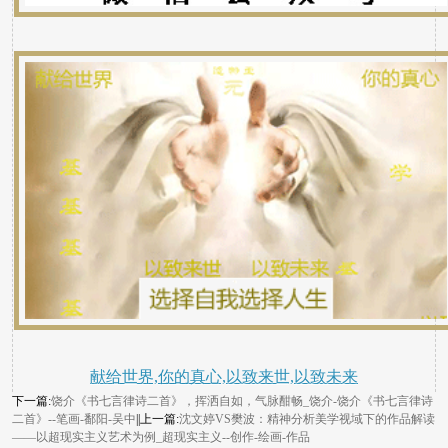
献给世界,你的真心,以致来世,以致未来
下一篇:
饶介《书七言律诗二首》，挥洒自如，气脉酣畅_饶介-饶介《书七言律诗
二首》--笔画-鄱阳-吴中
||上一篇:
沈文婷VS樊波：精神分析美学视域下的作品解读
——以超现实主义艺术为例_超现实主义--创作-绘画-作品