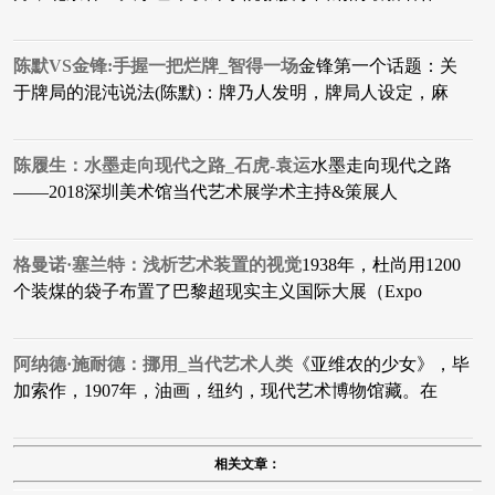
陈默VS金锋:手握一把烂牌_智得一场
金锋第一个话题：关
于牌局的混沌说法(陈默)：牌乃人发明，牌局人设定，麻
陈履生：水墨走向现代之路_石虎-袁运
水墨走向现代之路
——2018深圳美术馆当代艺术展学术主持&策展人
格曼诺·塞兰特：浅析艺术装置的视觉
1938年，杜尚用1200
个装煤的袋子布置了巴黎超现实主义国际大展（Expo
阿纳德·施耐德：挪用_当代艺术人类
​《亚维农的少女》，毕
加索作，1907年，油画，纽约，现代艺术博物馆藏。在
相关文章：