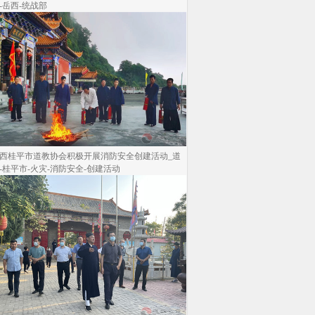
-岳西-统战部
西桂平市道教协会积极开展消防安全创建活动_道
-桂平市-火灾-消防安全-创建活动