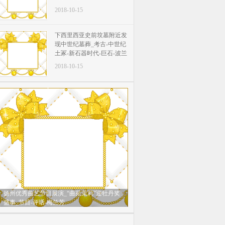
2018-10-15
下西里西亚史前坟墓附近发
现中世纪墓葬_考古-中世纪
土冢-新石器时代-巨石-波兰
2018-10-15
扬州优秀曲艺节目展演_“曲苑茉莉”迎牡丹奖
盛事_节目-评话-梅兰芳