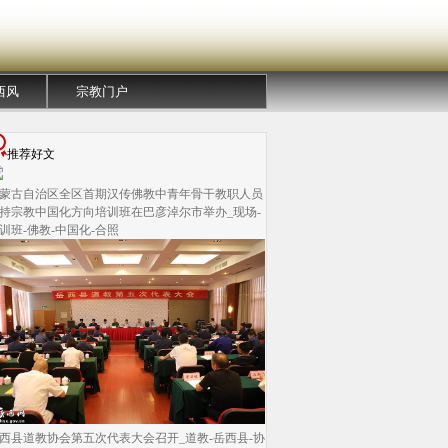
西风
宗教门户
推荐好文
蒙古自治区全区首期汉传佛教中青年骨干教职人员
持宗教中国化方向培训班在巴彦淖尔市举办_现场-
训班-佛教-中国化-合照
西县道教协会第五次代表大会召开_道教-岳西县-协