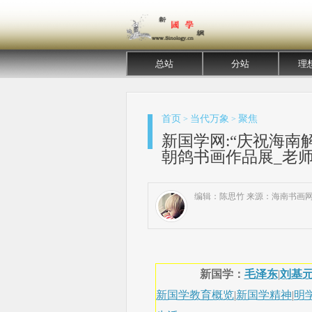
总站
分站
理
首页
当代万象
聚焦
>
>
新国学网:“庆祝海南
朝鸽书画作品展_老师
编辑：陈思竹 来源：海南书画
新国学：
毛泽东
|
刘基
新国学教育概览
|
新国学精神
|
明