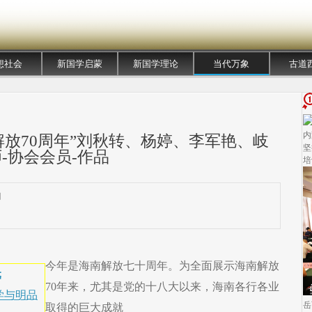
想社会
新国学启蒙
新国学理论
当代万象
古道
内
解放70周年”刘秋转、杨婷、李军艳、岐
坚
-协会会员-作品
培
网
今年是海南解放七十周年。为全面展示海南解放
元
70年来，尤其是党的十八大以来，海南各行各业
学与明品
岳
取得的巨大成就