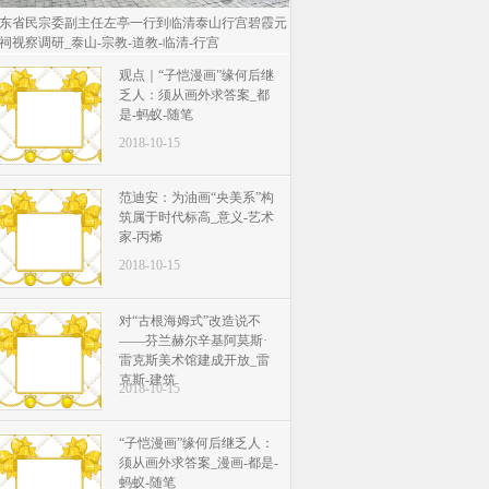
东省民宗委副主任左亭一行到临清泰山行宫碧霞元
祠视察调研_泰山-宗教-道教-临清-行宫
观点｜“子恺漫画”缘何后继
乏人：须从画外求答案_都
是-蚂蚁-随笔
2018-10-15
范迪安：为油画“央美系”构
筑属于时代标高_意义-艺术
家-丙烯
2018-10-15
对“古根海姆式”改造说不
——芬兰赫尔辛基阿莫斯·
雷克斯美术馆建成开放_雷
克斯-建筑
2018-10-15
“子恺漫画”缘何后继乏人：
须从画外求答案_漫画-都是-
蚂蚁-随笔