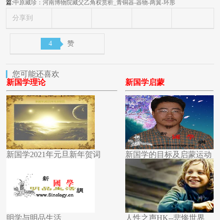
篇:
中原藏珍：河南博物院藏父乙角权赏析_青铜器-器物-两翼-环形
分享到
4
赞
您可能还喜欢
新国学理论
新国学启蒙
新国学2021年元旦新年贺词
新国学的目标及启蒙运动
明学与明品生活
人性之声HK--悲惨世界