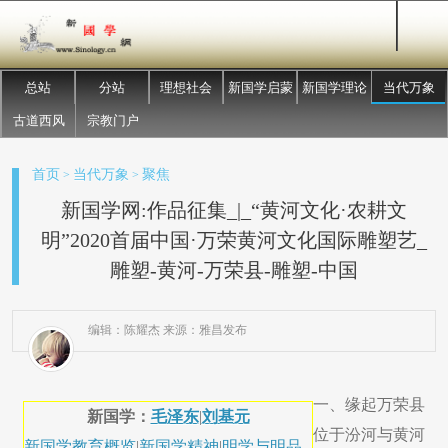
总站
分站
理想社会
新国学启蒙
新国学理论
当代万象
古道西风
宗教门户
首页
当代万象
聚焦
>
>
新国学网:作品征集_|_“黄河文化·农耕文
明”2020首届中国·万荣黄河文化国际雕塑艺_
雕塑-黄河-万荣县-雕塑-中国
编辑：陈耀杰 来源：雅昌发布
一、缘起万荣县
新国学：
毛泽东
|
刘基元
位于汾河与黄河
新国学教育概览
|
新国学精神
|
明学与明品