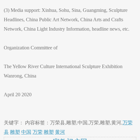
(3) Media support: Xinhua, Sohu, Sina, Guangming, Sculpture
Headlines, China Public Art Network, China Arts and Crafts
Network, China Light Industry Information, headline news, etc.
Organization Committee of
The Yellow River Culture International Sculpture Exhibition
Wanrong, China
April 20 2020
关键字： 内容标签：万荣县,雕塑,中国,万荣,雕塑,黄河,
万荣
县
雕塑
中国
万荣
雕塑
黄河