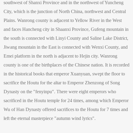
southwest of Shanxi Province and in the northwest of Yuncheng
City, which is the junction of North China, northwest and Central
Plains. Wanrong county is adjacent to Yellow River in the West
and faces Hancheng city in Shaanxi Province, Gufeng mountain in
the south is connected with Linyi County and Saline Lake District,
Jiwang mountain in the East is connected with Wenxi County, and
Emei platform in the north is adjacent to Hejin city. Wanrong
county is one of the birthplaces of the Chinese nation. It is recorded
in the historical books that emperor Xuanyuan, swept the floor to
sacrifice the Houtu for the altar to Emperor Zhenzong of Song
Dynasty on the "fenyinpu". There were eight emperors who
sacrificed in the Houtu temple for 24 times, among which Emperor
Wu of Han Dynasty offered sacrifices to the Houtu for 7 times and
left the eternal masterpiece "autumn wind lyrics".