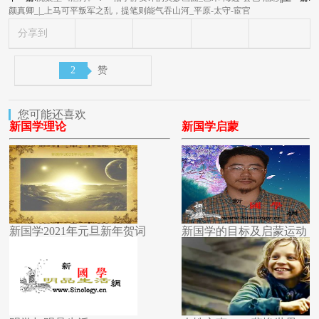
颜真卿_|_上马可平叛军之乱，提笔则能气吞山河_平原-太守-宦官
分享到
2
赞
您可能还喜欢
新国学理论
新国学启蒙
新国学2021年元旦新年贺词
新国学的目标及启蒙运动