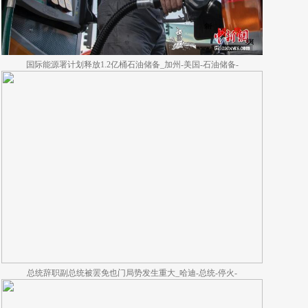
国际能源署计划释放1.2亿桶石油储备_加州-美国-石油储备-
总统辞职副总统被罢免也门局势发生重大_哈迪-总统-停火-