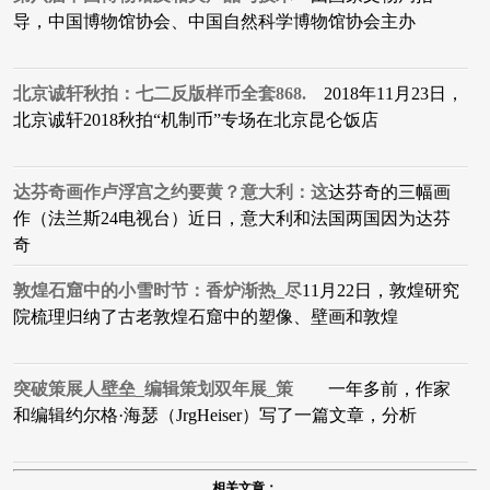
导，中国博物馆协会、中国自然科学博物馆协会主办
北京诚轩秋拍：七二反版样币全套868.
2018年11月23日，
北京诚轩2018秋拍“机制币”专场在北京昆仑饭店
达芬奇画作卢浮宫之约要黄？意大利：这
达芬奇的三幅画
作（法兰斯24电视台）近日，意大利和法国两国因为达芬
奇
敦煌石窟中的小雪时节：香炉渐热_尽
11月22日，敦煌研究
院梳理归纳了古老敦煌石窟中的塑像、壁画和敦煌
突破策展人壁垒_编辑策划双年展_策
一年多前，作家
和编辑约尔格·海瑟（JrgHeiser）写了一篇文章，分析
相关文章：