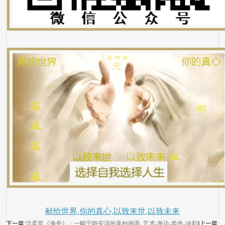
献给世界,你的真心,以致来世,以致未来
下一篇:
沈柔坚《渔舟》：一幅宁静安详的美妙画面_艺术-海边-套色-油彩
||上一篇: