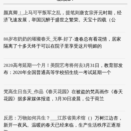
颜真卿_|_上马可平叛军之乱，提笔则
唐玄宗开元时期，经
济飞速发展，举国沉醉于盛世之繁荣。天宝十四载（公
80岁布奶奶的璀璨春天_无事-好了-
逢春总有看花情，居家
隔离了十多天终于可以在院子里享受这片明媚的
2020高考延期一个月！美院艺考将何去
3月31日，教育部发
布：2020年全国普通高等学校招生统一考试延期一个
梵高生日当天_作品《春天花园》在
被盗的梵高画作《春天
花园》据多家媒体报道，3月30日凌晨，位于荷兰
反思：万物如何共生？___江苏省美术馆
（）万树江边杏，
新开一夜风。温暖的春天已经来临，生产生活秩序正逐渐