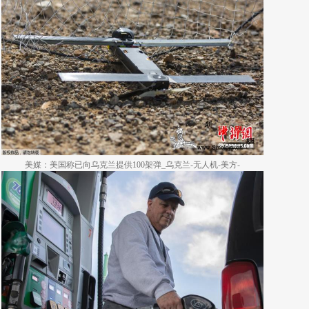
美媒：美国称已向乌克兰提供100架弹_乌克兰-无人机-美方-