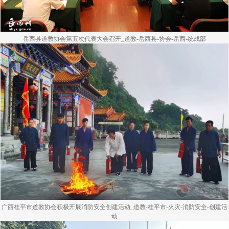
岳西县道教协会第五次代表大会召开_道教-岳西县-协会-岳西-统战部
广西桂平市道教协会积极开展消防安全创建活动_道教-桂平市-火灾-消防安全-创建活
动