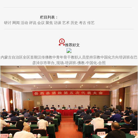
栏目列表：
研讨
网闻
活动
评说
会议
聚焦
访谈
艺术
历史
考古
传艺
推荐好文
内蒙古自治区全区首期汉传佛教中青年骨干教职人员坚持宗教中国化方向培训班在巴
彦淖尔市举办_现场-培训班-佛教-中国化-合照