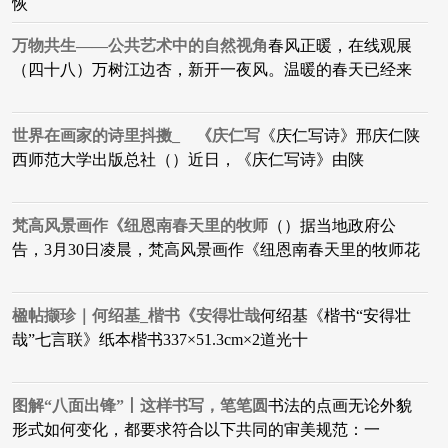
恢
万物共生——公共艺术中的自然视角
春风正暖，在线观展
（四十八）万树江边杏，新开一夜风。温暖的春天已经来
世界在画家的诗里抖擞_ 《庆仁写
《庆仁写诗》邢庆仁​陕
西师范大学出版总社（）近日，《庆仁写诗》由陕
梵高风景画作《纽恩南春天里的牧师
（）据当地政府公
告，3月30日凌晨，梵高风景画作《纽恩南春天里的牧师花
楹帖撷珍｜何绍基_楷书​《安得壮哉
何绍基《楷书“安得壮
哉”七言联》纸本楷书337×51.3cm×2道光十
图解“八面出锋”丨这样书写，笔笔圆
书法的点画无论外貌
形式如何变化，都要求符合以下共同的审美规范：一