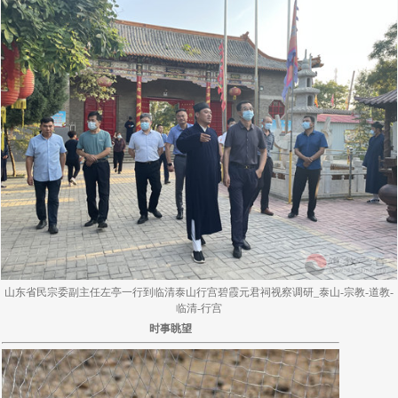
山东省民宗委副主任左亭一行到临清泰山行宫碧霞元君祠视察调研_泰山-宗教-道教-
临清-行宫
时事眺望