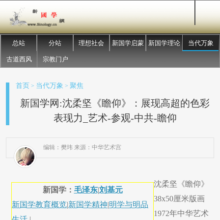
总站
分站
理想社会
新国学启蒙
新国学理论
当代万象
古道西风
宗教门户
首页
当代万象
聚焦
>
>
新国学网:沈柔坚《瞻仰》：展现高超的色彩
表现力_艺术-参观-中共-瞻仰
编辑：樊玮 来源：中华艺术宫
​沈柔坚《瞻仰》
新国学：
毛泽东
|
刘基元
38x50厘米版画
新国学教育概览
|
新国学精神
|
明学与明品
1972年中华艺术
生活
|