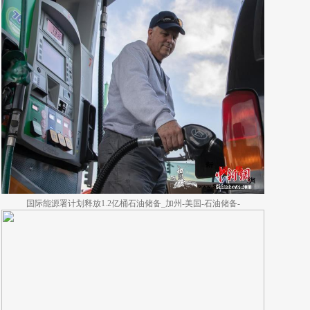
国际能源署计划释放1.2亿桶石油储备_加州-美国-石油储备-