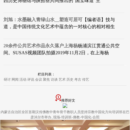
西历史博物馆与陕拾叁共同推出的“国宝味道”主
刘旭：水墨融入青绿山水__塑造可居可
【编者语】技与
道，是中国传统文化艺术中蕴含的一对核心的相对相生
20余件公共艺术作品永久落户上海杨
杨浦滨江贯通公共空
间。SUSAS视频团队拍摄2019年11月2日，在上海杨
栏目列表：
研讨
网闻
活动
评说
会议
聚焦
访谈
艺术
历史
考古
传艺
推荐好文
内蒙古自治区全区首期汉传佛教中青年骨干教职人员坚持宗教中国化方向培训班在巴
彦淖尔市举办_现场-培训班-佛教-中国化-合照