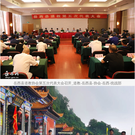
岳西县道教协会第五次代表大会召开_道教-岳西县-协会-岳西-统战部