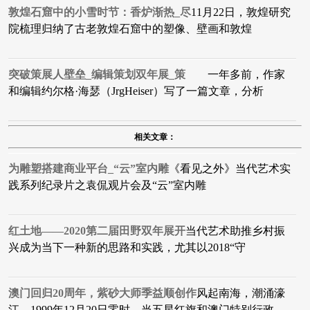
敦煌石窟中的小雪时节：香炉渐热_尽
11月22日，敦煌研究
院梳理归纳了古老敦煌石窟中的塑像、壁画和敦煌
突破策展人壁垒_编辑策划双年展_策
一年多前，作家
和编辑约尔格·海瑟（JrgHeiser）写了一篇文章，分析
相关文章：
为雕塑搭建商业平台_“云”室内雕
《看见之外》当代艺术实
践系列纪录片之袁侃观片会及“云”室内雕
红土地——2020第二届田野双年展开
当代艺术助推乡村振
兴成为当下一种新的思路和实践，尤其以2018“守
澳门回归20周年，紫砂大师季益顺创作
风起南海，潮涌濠
江。1999年12月20日零时，当五星红旗和澳门特别行政