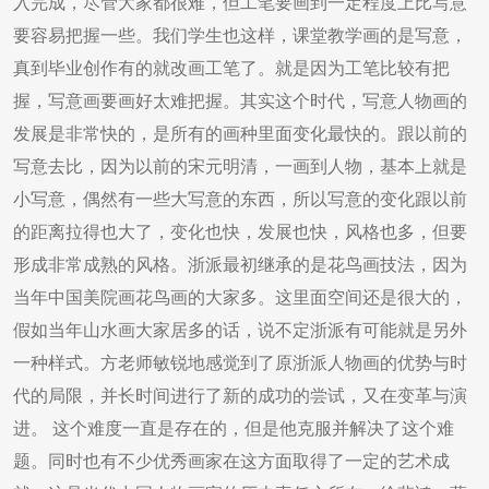
入完成，尽管大家都很难，但工笔要画到一定程度上比写意
要容易把握一些。我们学生也这样，课堂教学画的是写意，
真到毕业创作有的就改画工笔了。就是因为工笔比较有把
握，写意画要画好太难把握。其实这个时代，写意人物画的
发展是非常快的，是所有的画种里面变化最快的。跟以前的
写意去比，因为以前的宋元明清，一画到人物，基本上就是
小写意，偶然有一些大写意的东西，所以写意的变化跟以前
的距离拉得也大了，变化也快，发展也快，风格也多，但要
形成非常成熟的风格。浙派最初继承的是花鸟画技法，因为
当年中国美院画花鸟画的大家多。这里面空间还是很大的，
假如当年山水画大家居多的话，说不定浙派有可能就是另外
一种样式。方老师敏锐地感觉到了原浙派人物画的优势与时
代的局限，并长时间进行了新的成功的尝试，又在变革与演
进。 这个难度一直是存在的，但是他克服并解决了这个难
题。同时也有不少优秀画家在这方面取得了一定的艺术成