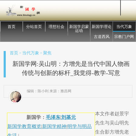
首页
分站首页
理想社会
新国学启蒙
新国学理论
当代万象
运动
古道西风
宗教门户网
首页
当代万象
聚焦
>
>
新国学网:吴山明：方增先是当代中国人物画
传统与创新的标杆_我觉得-教学-写意
编辑：陈小利 来源：雅昌网
本文作者赵景宇
新国学：
毛泽东
|
刘基元
先生与吴山明先
新国学教育概览
|
新国学精神
|
明学与明品
生合影方增先老
生活
|