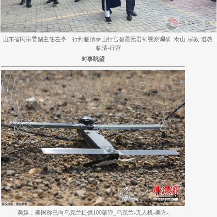
山东省民宗委副主任左亭一行到临清泰山行宫碧霞元君祠视察调研_泰山-宗教-道教-
临清-行宫
时事眺望
美媒：美国称已向乌克兰提供100架弹_乌克兰-无人机-美方-