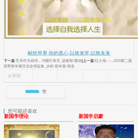
献给世界,你的真心,以致来世,以致未来
下一篇:
艺术作为动词，与蠕行有关_赵能智-蠕动
||上一篇:
红土地——2020第二届
田野双年展开启全球征集_乡村-双年展-荣县
分享到
赞
您可能还喜欢
新国学理论
新国学启蒙