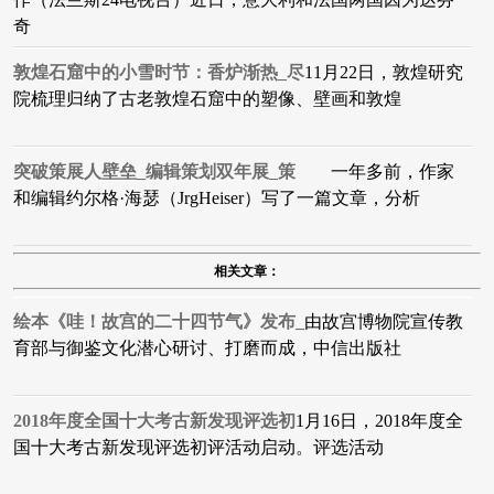
奇
敦煌石窟中的小雪时节：香炉渐热_尽
11月22日，敦煌研究
院梳理归纳了古老敦煌石窟中的塑像、壁画和敦煌
突破策展人壁垒_编辑策划双年展_策
一年多前，作家
和编辑约尔格·海瑟（JrgHeiser）写了一篇文章，分析
相关文章：
绘本《哇！故宫的二十四节气》发布_
由故宫博物院宣传教
育部与御鉴文化潜心研讨、打磨而成，中信出版社
2018年度全国十大考古新发现评选初
1月16日，2018年度全
国十大考古新发现评选初评活动启动。评选活动