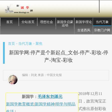
首页
分站首页
理想社会
新国学启蒙
新国学理论
当代万象
运动
古道西风
宗教门户网
首页
当代万象
聚焦
>
>
新国学网:停产是个新起点_文创-停产-彩妆-停
产-淘宝-彩妆
编辑：刘龙 来源：中国文化报
2018年12月11
新国学：
毛泽东
|
刘基元
日，故宫淘宝正
新国学教育概览
|
新国学精神
|
明学与明品
式推出原创彩妆
生活
|