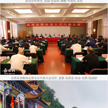
彦淖尔市举办_现场-培训班-佛教-中国化-合照
岳西县道教协会第五次代表大会召开_道教-岳西县-协会-岳西-统战部