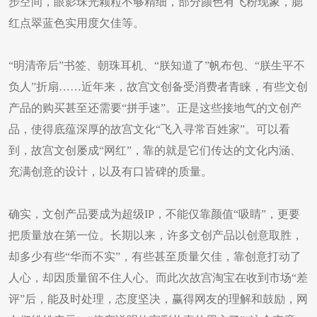
步空间，眼影珠光颗粒不够精细，部分颜色有飞粉现象，腮
红点翠蓝色实用度欠佳等。
“明清帝后”书签、朝珠耳机、“朕知道了”帆布包、“朕生平不
负人”折扇……近年来，故宫文创备受消费者青睐，有些文创
产品的购买甚至还需要“拼手速”。正是这些接地气的文创产
品，使得底蕴深厚的故宫文化“飞入寻常百姓家”。可以看
到，故宫文创屡成“网红”，靠的就是它们传达的文化内涵、
充满创意的设计，以及有口皆碑的质量。
确实，文创产品要成为超级IP，不能仅靠颜值“吸睛”，更要
把质量放在第一位。长期以来，许多文创产品以创意取胜，
却多少有些“华而不实”，有些甚至质量欠佳，靠创意打动了
人心，却因质量留不住人心。而此次故宫淘宝在收到市场“差
评”后，能及时处理，态度坚决，赢得网友的理解和鼓励，网