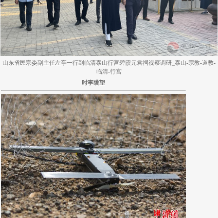
山东省民宗委副主任左亭一行到临清泰山行宫碧霞元君祠视察调研_泰山-宗教-道教-
临清-行宫
时事眺望