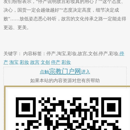
友们纷纷表示，“停产说明故宫彩妆真的用心了”“这个态度、
决心，国货一定会越做越好”“态度决定高度，细节决定成
败”……放低姿态悉心聆听，故宫的文化传承之路一定能走得
更远、更美。
关键字： 内容标签：停产,淘宝,彩妆,故宫,文创,停产,彩妆,
停
产
淘宝
彩妆
故宫
文创
停产
彩妆
宗教门户网
点触
进入
如果本站的内容资源对您有所帮助