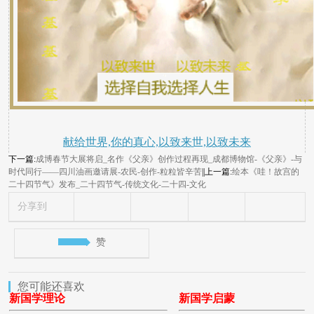
献给世界,你的真心,以致来世,以致未来
下一篇:
成博春节大展将启_名作《父亲》创作过程再现_成都博物馆-《父亲》-与
时代同行——四川油画邀请展-农民-创作-粒粒皆辛苦
||上一篇:
绘本《哇！故宫的
二十四节气》发布_二十四节气-传统文化-二十四-文化
分享到
赞
您可能还喜欢
新国学理论
新国学启蒙