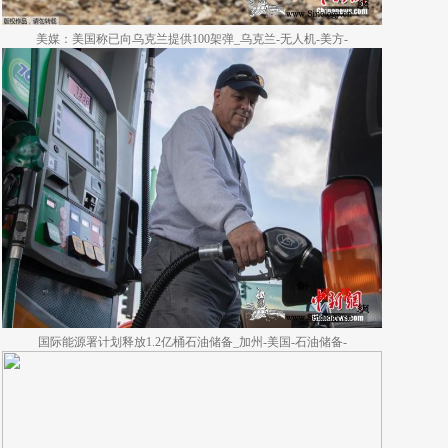
美媒：美国称已向乌克兰提供100架弹_乌克兰-无人机-美方-
国际能源署计划释放1.2亿桶石油储备_加州-美国-石油储备-