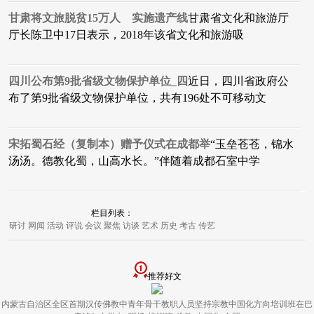
甘肃将文旅脱贫15万人 实施遗产线
​甘肃省文化和旅游厅
厅长陈卫中17日表示，2018年该省文化和旅游吸
四川公布第9批省级文物保护单位_四
近日，四川省政府公
布了第9批省级文物保护单位，共有196处不可移动文
宋拓蜀石经（复制本）赠予仪式在成都举
​“玉垒苍苍，锦水
汤汤。德教化蜀，山高水长。”伴随着成都石室中学
栏目列表：
研讨
网闻
活动
评说
会议
聚焦
访谈
艺术
历史
考古
传艺
推荐好文
内蒙古自治区全区首期汉传佛教中青年骨干教职人员坚持宗教中国化方向培训班在巴