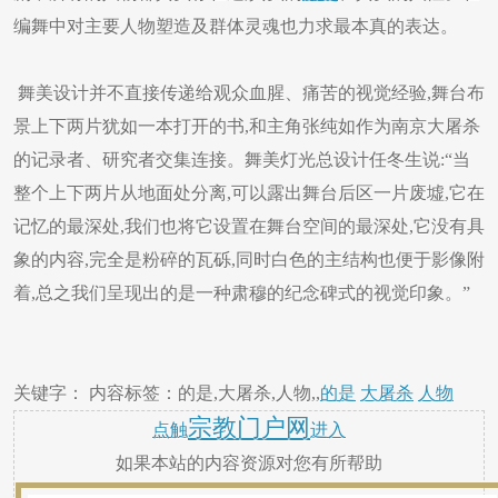
编舞中对主要人物塑造及群体灵魂也力求最本真的表达。
舞美设计并不直接传递给观众血腥、痛苦的视觉经验,舞台布
景上下两片犹如一本打开的书,和主角张纯如作为南京大屠杀
的记录者、研究者交集连接。舞美灯光总设计任冬生说:“当
整个上下两片从地面处分离,可以露出舞台后区一片废墟,它在
记忆的最深处,我们也将它设置在舞台空间的最深处,它没有具
象的内容,完全是粉碎的瓦砾,同时白色的主结构也便于影像附
着,总之我们呈现出的是一种肃穆的纪念碑式的视觉印象。”
关键字： 内容标签：的是,大屠杀,人物,,
的是
大屠杀
人物
宗教门户网
点触
进入
如果本站的内容资源对您有所帮助