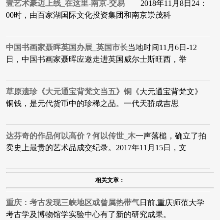
壹艺术豪迈上线_在这里-南京-交易
2018年11月8日24：
00时，由百家湖国际文化投资集团和南京崇茂科
中国书画家聂晖英国办展_英国市长
当地时间11月6日-12
日，中国书画家聂晖应邀走进英国威尔士斯旺西，举
草原遗珍《大元通宝背梵文当五》铜
《大元通宝背梵文》
铜钱，是元代货币中的珍稀之品。一代天骄成吉思
达芬奇的作品何以高价？何以传世_木
一声落槌，确立了拍
卖史上最贵的艺术品成交纪录。2017年11月15日，文
相关文章：
重庆：考古发现三峡地区或曾属热带气
日前,重庆师范大学
考古学及博物馆学实验中心有了新的研究成果。