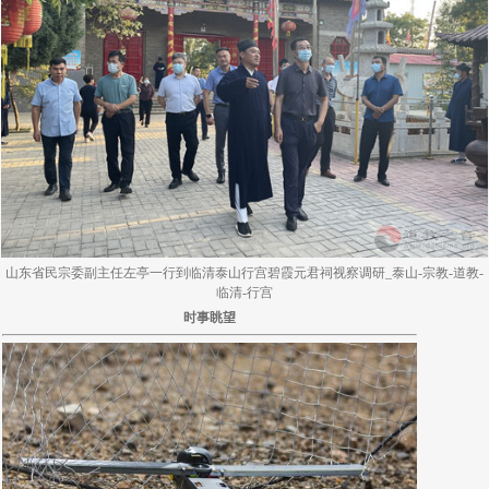
山东省民宗委副主任左亭一行到临清泰山行宫碧霞元君祠视察调研_泰山-宗教-道教-
临清-行宫
时事眺望