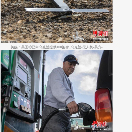
美媒：美国称已向乌克兰提供100架弹_乌克兰-无人机-美方-