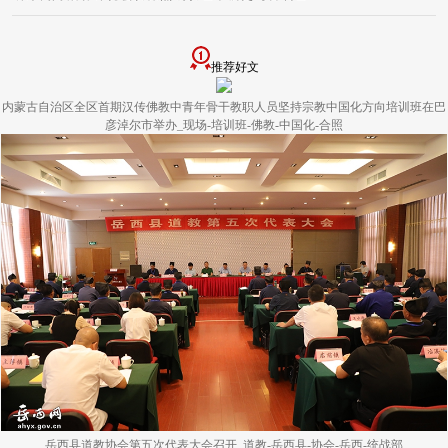
推荐好文
内蒙古自治区全区首期汉传佛教中青年骨干教职人员坚持宗教中国化方向培训班在巴
彦淖尔市举办_现场-培训班-佛教-中国化-合照
岳西县道教协会第五次代表大会召开_道教-岳西县-协会-岳西-统战部