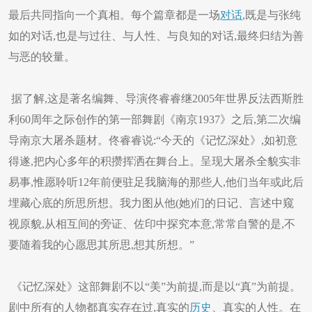
最后共同指向一个真相。每个篇章都是一场
对话
,既是与张纯
如的对话,也是与过往、与人性、与良知的对话,最终归结为善
与恶的较量。
据了解,这是著名编舞、导演佟睿睿继2005年世界反法西斯胜
利60周年之际创作的第一部舞剧《南京1937》之后,第二次编
导南京大屠杀题材。佟睿睿说:“今天的《记忆深处》,如初意
得遂,把内心多年的积攒挥洒在舞台上。呈现大屠杀全貌实非
易事,惟愿聆听12年前便驻足我脑海的那些人,他们当年或此后
埋藏心底的所思所想。我力图从他(她)们的日记、言述中窥
视原貌,从相互间的旁证、佐印中探究本意,常常自警的是,不
要随着我的心愿思其所思,想其所想。”
《记忆深处》这部舞剧不以“美”为前提,而是以“真”为前提。
剧中所有的人物都真实存在过,真实的
历史
、真实的人性。在