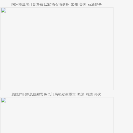
国际能源署计划释放1.2亿桶石油储备_加州-美国-石油储备-
总统辞职副总统被罢免也门局势发生重大_哈迪-总统-停火-