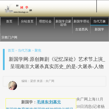
首页
分站首页
理想社会
新国学启蒙
新国学理论
当代万象
运动
古道西风
新国学
宗教门户网
首页
当代万象
聚焦
>
>
新国学网:原创舞剧《记忆深处》艺术节上演_
呈现南京大屠杀真实历史_的是-大屠杀-人物
编辑：梁侨 来源：央广网
央广网上海11月
新国学：
毛泽东
|
刘基元
10日消息(记者杨