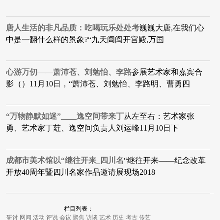
唐人生活的非凡品质：吃喝玩乐处处考
巍巍大唐,在我们心
中是一翻什么样的景象?“九天阊阖开宫殿,万国
心游万仞——萧沛苍、刘勉怡、李路
参展艺术家和嘉宾合
影（）11月10日，“萧沛苍、刘勉怡、李路明、曹勇四
“万物静默如迷”____逸空间带来丁
从左至右：艺术家张
勇、艺术家丁荭、逸空间负责人刘运峰11月10日下
成都市美术馆以“继往开来_四川名
“继往开来——纪念改革
开放40周年暨四川名家作品邀请展现场2018
栏目列表：
研讨
网闻
活动
评说
会议
聚焦
访谈
艺术
历史
考古
传艺