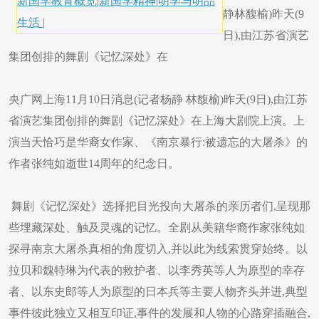
新国学教育概览
|
新国学精神
|
明学与明品
静林馥榆)昨天(9
生活
|
日),由江苏省演艺
集团创排的舞剧《记忆深处》在
央广网上海11月10日消息(记者杨静 林馥榆)昨天(9日),由江苏
省演艺集团创排的舞剧《记忆深处》在上海大剧院上演。上
演当天恰巧是华裔女作家、《南京暴行:被遗忘的大屠杀》的
作者张纯如逝世14周年的纪念日。
舞剧《记忆深处》选择把目光投向大屠杀的亲历者们,呈现那
些埋藏深处、触及灵魂的记忆。全剧从美籍华裔作家张纯如
探寻南京大屠杀真相的角度切入,并以此为线索贯穿始终。以
拉贝和魏特琳为代表的救护者、以李秀英等人为原型的幸存
者、以东史郎等人为原型的日本兵等主要人物齐头并进,典型
事件彼此独立又相互印证,事件的发展和人物的心路穿插融合,