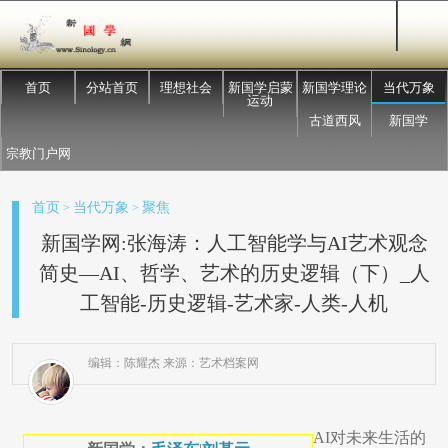
首页
分站首页
理想社会
新国学启蒙
新国学理论
当代万象
运动
古道西风
新国学
宗教门户网
首页
当代万象
聚焦
>
>
新国学网:张海涛：人工智能学与AI艺术观念
简史—AI、哲学、艺术的历史逻辑（下）_人
工智能-历史逻辑-艺术家-人类-人机
编辑：陈耀杰 来源：艺术档案网
AI对未来生活的