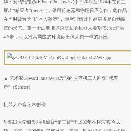
华・安纳托维基(EdwardIhnatowicz)于1970年至1974年在荷兰
展出“感应者”(Senster)，采用传感器和物理反应创作，此作品
在当时被称为“机器人雕塑”， 笔者理解此作品更多是自动装
置的形态。第一个由电脑操控交互的机器人雕塑“Senster”高
4.5米，可以对其周围的环境做出像人类一样的反应。
▲ 艺术家Edward Ihnatowicz发明的交互机器人雕塑“感应
者”（Senster）
机器人声音艺术创作
早稻田大学研发的机械臂“第三臂”于1980年在横滨实验成
功。1980－1998年间它与日本、美国、欧洲和澳大利亚的行