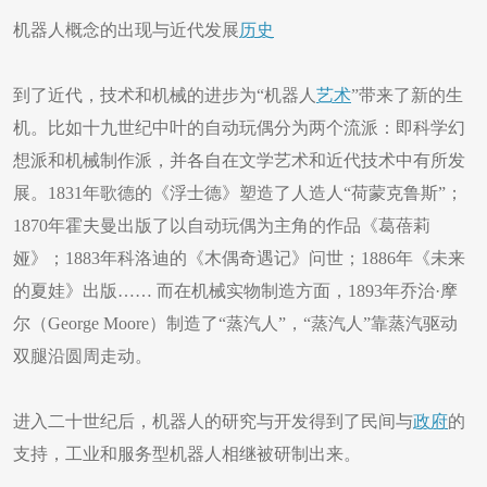
机器人概念的出现与近代发展
历史
到了近代，技术和机械的进步为“机器人
艺术
”带来了新的生
机。比如十九世纪中叶的自动玩偶分为两个流派：即科学幻
想派和机械制作派，并各自在文学艺术和近代技术中有所发
展。1831年歌德的《浮士德》塑造了人造人“荷蒙克鲁斯”；
1870年霍夫曼出版了以自动玩偶为主角的作品《葛蓓莉
娅》；1883年科洛迪的《木偶奇遇记》问世；1886年《未来
的夏娃》出版…… 而在机械实物制造方面，1893年乔治·摩
尔（George Moore）制造了“蒸汽人”，“蒸汽人”靠蒸汽驱动
双腿沿圆周走动。
进入二十世纪后，机器人的研究与开发得到了民间与
政府
的
支持，工业和服务型机器人相继被研制出来。