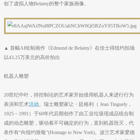
创了虚拟人物Belamy的整个家族画像。
▲ 首幅AI绘制画作《Edmond de Belamy》在佳士得纽约拍场
以43.25万美元的高价拍出
机器人雕塑
20世纪中叶，持控制论的艺术家开始借用机器人来进行行为
表演和艺术
活动
。瑞士雕塑家让・廷格利（ Jean Tinguely，
1925－1991）于60年代后期创作了由工业垃圾现成品组合制
成的动态雕塑，驱动着不可确定的行为，直到机器毁灭，代
表作有“向纽约致敬”(Homage to New York)。波兰艺术家爱德