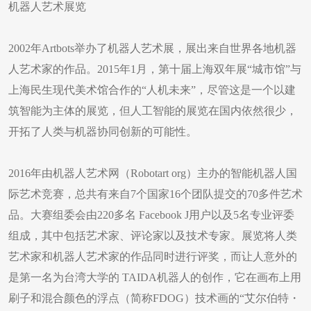
机器人艺术展览
2002年Artbots举办了机器人艺术展，展出来自世界各地机器
人艺术家的作品。2015年1月，第十届上海双年展“城市馆”与
上海民生现代美术馆合作的“人机未来”，尽管这是一个以建
筑智能为主体的展览，但人工智能的展览在国内依然很少，
开拓了人类与机器协同创新的可能性。
2016年由机器人艺术网（Robotart org）主办的智能机器人国
际艺术竞赛，总共有来自7个国家16个团队提交的70多件艺术
品。大赛组委会由220多名 Facebook J用户以及5名专业评委
组成，其中包括艺术家、评论家以及技术专家。展览将人类
艺术家和机器人艺术家的作品同时进行评奖，而让人意外的
是第一名为台湾大学的 TAIDA机器人的创作，它在画布上用
刷子和混合颜色的浮点（简称FDOG）技术画的“艾尔伯特・