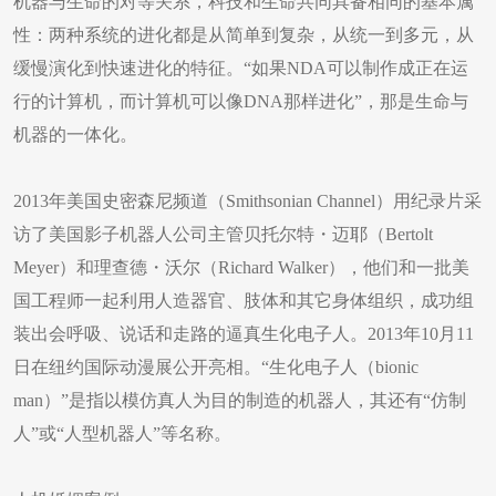
机器与生命的对等关系，科技和生命共同具备相同的基本属
性：两种系统的进化都是从简单到复杂，从统一到多元，从
缓慢演化到快速进化的特征。“如果NDA可以制作成正在运
行的计算机，而计算机可以像DNA那样进化”，那是生命与
机器的一体化。
2013年美国史密森尼频道（Smithsonian Channel）用纪录片采
访了美国影子机器人公司主管贝托尔特・迈耶（Bertolt
Meyer）和理查德・沃尔（Richard Walker），他们和一批美
国工程师一起利用人造器官、肢体和其它身体组织，成功组
装出会呼吸、说话和走路的逼真生化电子人。2013年10月11
日在纽约国际动漫展公开亮相。“生化电子人（bionic
man）”是指以模仿真人为目的制造的机器人，其还有“仿制
人”或“人型机器人”等名称。